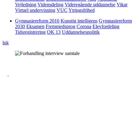
Vejledning
Vidensdeling
Videregående uddannelse
Vikar
Virtuel undervisning
VUC
Ytringsfrihed
Gymnasiereform 2016
Kunstig intelligens
Gymnasiereform
2030
Eksamen
Fremmedsprog
Corona
Elevfordeling
Tidsregistrering
OK 13
Uddannelsespolitik
luk