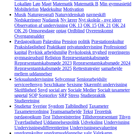
Lokalløn
Løn
Magt
Matematik
Matematik B
Min gymnasietid
Mobiltelefon
Mødekultur
Motivation
Musik
Naturgeografi
Naturvidenskab
navneskift
Nedskæringer
Nudansk
Ny lærer
Nyt skoleår - nye ideer
Observation af undervisning
OK 13
OK 15
OK 21
OK 24
OK 26
Omsorgsdage
optag
Ordblind
Overenskomst
Overgangsalder
Pædagogikum
Palæstina
Pension
politik
Præstationskultur
Praksisfaglighed
Praktikant
privatundervisning
Professionel
kapital
Psykisk arbejdsmiljø
Psykologisk tryghed
regeringens
gymnasieudspil
Religion
Repræsentantskabsmøde
Repræsentantskabsmøde 2023
Repræsentantskabsmøde 2024
Repræsentantskabsmøde 2025
Rettestrategier
samarbejde
mellem uddannelser
Seksualundervisning
Selvcensur
Seniorarbejdsliv
serviceeftersyn
Sexchikane
Sexisme
Skærmfri undervisning
Skriftlighed
Snyd
social arv
Sociale Medier
Socialt taxameter
søgetal
SOP
Sorgorlov
SRP
Stress
Studiepraktik
Studieretning
Studietur
Sverige
Sygdom
Talblindhed
Taxameter
Taxameterordning
Teamsamarbejde
Tekst
Teoretisk
pædagogikum
Test
Tidsregistrering
Tillidsrepræsentant
Tilsyn
Tværfaglighed
Uddannelsespolitik
Udveksling
Undervisning
Undervisningsdifferentiering
Undervisningsevaluering
ungdomskultur
ungdomsuddannelse
valg
Valgkamp