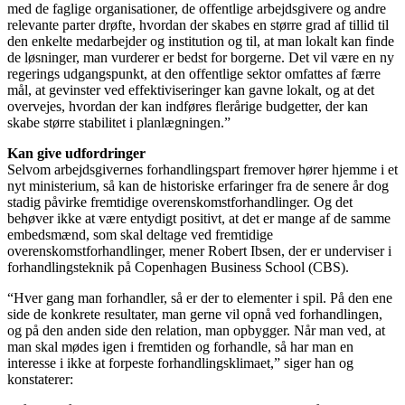
med de faglige organisationer, de offentlige arbejdsgivere og andre
relevante parter drøfte, hvordan der skabes en større grad af tillid til
den enkelte medarbejder og institution og til, at man lokalt kan finde
de løsninger, man vurderer er bedst for borgerne. Det vil være en ny
regerings udgangspunkt, at den offentlige sektor omfattes af færre
mål, at gevinster ved effektiviseringer kan gavne lokalt, og at det
overvejes, hvordan der kan indføres flerårige budgetter, der kan
skabe større stabilitet i planlægningen.”
Kan give udfordringer
Selvom arbejdsgivernes forhandlingspart fremover hører hjemme i et
nyt ministerium, så kan de historiske erfaringer fra de senere år dog
stadig påvirke fremtidige overenskomstforhandlinger. Og det
behøver ikke at være entydigt positivt, at det er mange af de samme
embedsmænd, som skal deltage ved fremtidige
overenskomstforhandlinger, mener Robert Ibsen, der er underviser i
forhandlingsteknik på Copenhagen Business School (CBS).
“Hver gang man forhandler, så er der to elementer i spil. På den ene
side de konkrete resultater, man gerne vil opnå ved forhandlingen,
og på den anden side den relation, man opbygger. Når man ved, at
man skal mødes igen i fremtiden og forhandle, så har man en
interesse i ikke at forpeste forhandlingsklimaet,” siger han og
konstaterer: