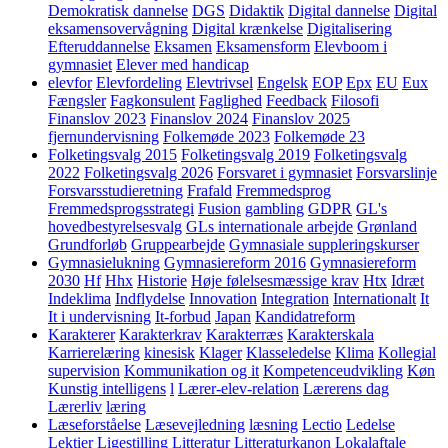
Demokratisk dannelse
DGS
Didaktik
Digital dannelse
Digital
eksamensovervågning
Digital krænkelse
Digitalisering
Efteruddannelse
Eksamen
Eksamensform
Elevboom i
gymnasiet
Elever med handicap
elevfor
Elevfordeling
Elevtrivsel
Engelsk
EOP
Epx
EU
Eux
Fængsler
Fagkonsulent
Faglighed
Feedback
Filosofi
Finanslov 2023
Finanslov 2024
Finanslov 2025
fjernundervisning
Folkemøde 2023
Folkemøde 23
Folketingsvalg 2015
Folketingsvalg 2019
Folketingsvalg
2022
Folketingsvalg 2026
Forsvaret i gymnasiet
Forsvarslinje
Forsvarsstudieretning
Frafald
Fremmedsprog
Fremmedsprogsstrategi
Fusion
gambling
GDPR
GL's
hovedbestyrelsesvalg
GLs internationale arbejde
Grønland
Grundforløb
Gruppearbejde
Gymnasiale suppleringskurser
Gymnasielukning
Gymnasiereform 2016
Gymnasiereform
2030
Hf
Hhx
Historie
Høje følelsesmæssige krav
Htx
Idræt
Indeklima
Indflydelse
Innovation
Integration
Internationalt
It
It i undervisning
It-forbud
Japan
Kandidatreform
Karakterer
Karakterkrav
Karakterræs
Karakterskala
Karrierelæring
kinesisk
Klager
Klasseledelse
Klima
Kollegial
supervision
Kommunikation og it
Kompetenceudvikling
Køn
Kunstig intelligens
l
Lærer-elev-relation
Lærerens dag
Lærerliv
læring
Læseforståelse
Læsevejledning
læsning
Lectio
Ledelse
Lektier
Ligestilling
Litteratur
Litteraturkanon
Lokalaftale