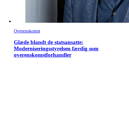
Overenskomst
Glæde blandt de statsansatte:
Moderniseringsstyrelsen færdig som
overenskomstforhandler