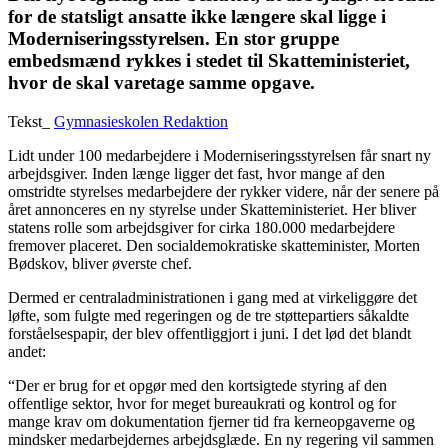
for de statsligt ansatte ikke længere skal ligge i
Moderniseringsstyrelsen. En stor gruppe
embedsmænd rykkes i stedet til Skatteministeriet,
hvor de skal varetage samme opgave.
Tekst_
Gymnasieskolen Redaktion
Lidt under 100 medarbejdere i Moderniseringsstyrelsen får snart ny
arbejdsgiver. Inden længe ligger det fast, hvor mange af den
omstridte styrelses medarbejdere der rykker videre, når der senere på
året annonceres en ny styrelse under Skatteministeriet. Her bliver
statens rolle som arbejdsgiver for cirka 180.000 medarbejdere
fremover placeret. Den socialdemokratiske skatteminister, Morten
Bødskov, bliver øverste chef.
Dermed er centraladministrationen i gang med at virkeliggøre det
løfte, som fulgte med regeringen og de tre støttepartiers såkaldte
forståelsespapir, der blev offentliggjort i ­juni. I det lød det blandt
andet:
“Der er brug for et opgør med den kortsigtede styring af den
offentlige sektor, hvor for meget bureaukrati og kontrol og for
mange krav om dokumentation fjerner tid fra kerneopgaverne og
mindsker medarbejdernes arbejdsglæde. En ny regering vil sammen