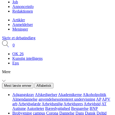
Job
Annonceinfo
Redaktionen
Artikler
Anmeldelser
Meninger
Skriv et debatindlæg
0
OK 26
Kunstig intelligens
Epx
Mere
Mest læste emner
Alfabetisk
Adgangskrav
Afskedigelser
Akademikerne
Alkoholpolitik
Almendannelse
anvendelsesorienteret undervisning
AP
APV
arb
Arbejdsglæde
Arbejdsmiljø
Arbejdspres
Arbejdstid
AT
Autisme
Autoriteter
Bæredygtighed
Besparelse
BNP
Brobygning
campus
Corona
Dannelse
Dans
Dansk
Deltid