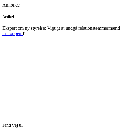
Annonce
Skip
Artikel
to
content
Ekspert om ny styrelse: Vigtigt at undgå relations­tømmermænd
Til toppen
Find vej til