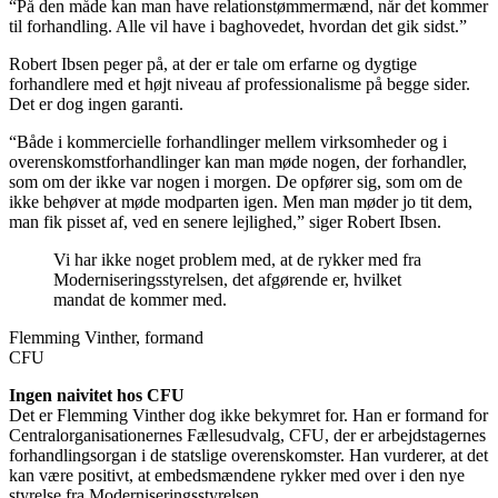
“På den måde kan man have relationstømmermænd, når det kommer
til forhandling. Alle vil have i baghovedet, hvordan det gik sidst.”
Robert Ibsen peger på, at der er tale om erfarne og dygtige
forhandlere med et højt niveau af professionalisme på begge sider.
Det er dog ingen garanti.
“Både i kommercielle forhandlinger mellem virksomheder og i
overenskomstforhandlinger kan man møde nogen, der forhandler,
som om der ikke var nogen i morgen. De opfører sig, som om de
ikke behøver at møde modparten igen. Men man møder jo tit dem,
man fik pisset af, ved en senere lejlighed,” siger Robert ­Ibsen.
Vi har ikke noget problem med, at de rykker med fra
Moderniseringsstyrelsen, det afgørende er, hvilket
mandat de kommer med.
Flemming Vinther, formand
CFU
Ingen naivitet hos CFU
Det er Flemming Vinther dog ikke bekymret for. Han er formand for
Centralorganisationernes Fællesudvalg, CFU, der er arbejdstagernes
forhandlingsorgan i de statslige overenskomster. Han vurderer, at det
kan være positivt, at embedsmændene rykker med over i den nye
styrelse fra Moderniseringsstyrelsen.