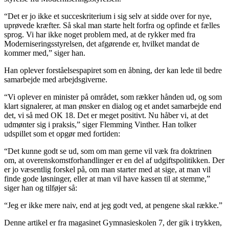
“Det er jo ikke et succeskriterium i sig selv at sidde over for nye,
uprøvede kræfter. Så skal man starte helt forfra og opfinde et fælles
sprog. Vi har ikke noget problem med, at de rykker med fra
Moderniseringsstyrelsen, det afgørende er, hvilket mandat de
kommer med,” siger han.
Han oplever forståelsespapiret som en åbning, der kan lede til bedre
samarbejde med arbejdsgiverne.
“Vi oplever en minister på området, som rækker hånden ud, og som
klart signalerer, at man ønsker en dialog og et andet samarbejde end
det, vi så med OK 18. Det er meget positivt. Nu håber vi, at det
udmønter sig i praksis,” siger Flemming Vinther. Han tolker
udspillet som et opgør med fortiden:
“Det kunne godt se ud, som om man gerne vil væk fra doktrinen
om, at overenskomstforhandlinger er en del af udgiftspolitikken. Der
er jo væsentlig forskel på, om man starter med at sige, at man vil
finde gode løsninger, eller at man vil have kassen til at stemme,”
siger han og tilføjer så:
“Jeg er ikke mere naiv, end at jeg godt ved, at pengene skal række.”
Denne artikel er fra magasinet Gymnasieskolen 7, der gik i trykken,