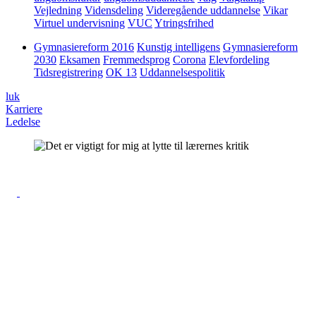
Vejledning
Vidensdeling
Videregående uddannelse
Vikar
Virtuel undervisning
VUC
Ytringsfrihed
Gymnasiereform 2016
Kunstig intelligens
Gymnasiereform
2030
Eksamen
Fremmedsprog
Corona
Elevfordeling
Tidsregistrering
OK 13
Uddannelsespolitik
luk
Karriere
Ledelse