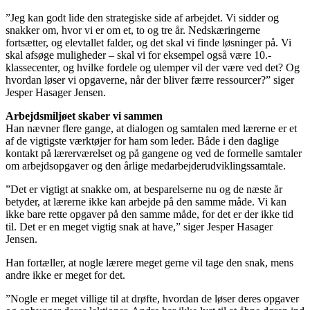
”Jeg kan godt lide den strategiske side af arbejdet. Vi sidder og
snakker om, hvor vi er om et, to og tre år. Nedskæringerne
fortsætter, og elevtallet falder, og det skal vi finde løsninger på. Vi
skal afsøge muligheder – skal vi for eksempel også være 10.-
klassecenter, og hvilke fordele og ulemper vil der være ved det? Og
hvordan løser vi opgaverne, når der bliver færre ressourcer?” siger
Jesper Hasager Jensen.
Arbejdsmiljøet skaber vi sammen
Han nævner flere gange, at dialogen og samtalen med lærerne er et
af de vigtigste værktøjer for ham som leder. Både i den daglige
kontakt på lærerværelset og på gangene og ved de formelle samtaler
om arbejdsopgaver og den årlige medarbejderudviklingssamtale.
”Det er vigtigt at snakke om, at besparelserne nu og de næste år
betyder, at lærerne ikke kan arbejde på den samme måde. Vi kan
ikke bare rette opgaver på den samme måde, for det er der ikke tid
til. Det er en meget vigtig snak at have,” siger Jesper Hasager
Jensen.
Han fortæller, at nogle lærere meget gerne vil tage den snak, mens
andre ikke er meget for det.
”Nogle er meget villige til at drøfte, hvordan de løser deres opgaver