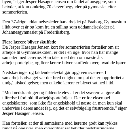
byen,” siger Jesper Hasager Jensen om faldet af ansøgere, som
betyder, at kun omkring 70 elever begynder på gymnasiet efter
sommerferien.
Den 37-årige uddannelsesleder har arbejdet på Faaborg Gymnasium
i lidt over et år og kom fra en stilling som uddannelsesleder på
Johannesgymnasiet på Frederiksberg.
Flere lærere bliver skuffede
Da Jesper Hasager Jensen kort før sommerferien fortæller om sit
arbejde til Gymnasieskolen, er det i en uge, hvor han har mange
samtaler med lærerne. Han taler med dem om næste års
arbejdsportefølje, og flere lærere bliver skuffede over, hvad de hører.
Nedskæringer og faldende elevtal gør opgaven sværere. I
samarbejdsudvalget var der bred enighed om, at det er topprioritet at
undgå afskedigelser, men enkelte lærere er blevet sat ned i tid.
”Med nedskæringer og faldende elevtal er det sværere at gøre alle
tilfredse i forhold til arbejdsporteføljen. Der er for eksempel
engelsklærere, som ikke får engelskhold til næste år, men kun skal
undervise i deres andet fag, og det er selvfølgelig frustrerende,” siger
Jesper Hasager Jensen.
Han fortæller, at der til samtalerne med lærerne godt kan rykkes
rundt på opgaver, men overordnet set betyder nedskæringerne i