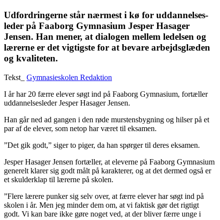
Udfordringerne står ­nærmest i kø for uddannelses­
leder på Faaborg Gymnasium ­Jesper Hasager
Jensen. Han mener, at dialogen mellem ledelsen og
lærerne er det vigtigste for at bevare arbejdsglæden
og ­kvaliteten.
Tekst_
Gymnasieskolen Redaktion
I år har 20 færre elever søgt ind på Faaborg Gymnasium, fortæller
uddannelsesleder Jesper Hasager Jensen.
Han går ned ad gangen i den røde murstens­bygning og hilser på et
par af de elever, som netop har været til eksamen.
”Det gik godt,” siger to piger, da han spørger til deres eksamen.
Jesper Hasager Jensen fortæller, at eleverne på Faaborg Gymnasium
generelt klarer sig godt målt på karakterer, og at det dermed også er
et skulder­klap til lærerne på skolen.
”Flere lærere punker sig selv over, at færre ­elever har søgt ind på
skolen i år. Men jeg minder dem om, at vi faktisk gør det rigtigt
godt. Vi kan bare ikke gøre noget ved, at der bliver færre unge i