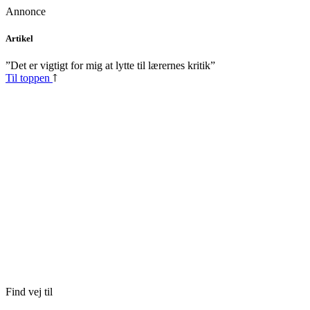
Annonce
Skip
Artikel
to
content
”Det er vigtigt for mig at lytte til lærernes kritik”
Til toppen
Find vej til