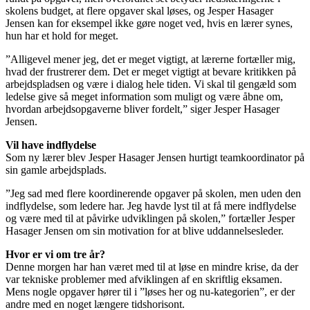
skolens budget, at flere opgaver skal løses, og Jesper Hasager
Jensen kan for eksempel ikke gøre noget ved, hvis en lærer synes,
hun har et hold for meget.
”Alligevel mener jeg, det er meget vigtigt, at lærerne fortæller mig,
hvad der frustrerer dem. Det er meget vigtigt at bevare kritikken på
arbejdspladsen og være i dialog hele tiden. Vi skal til gengæld som
ledelse give så meget information som muligt og være åbne om,
hvordan arbejdsopgaverne bliver fordelt,” siger Jesper Hasager
Jensen.
Vil have indflydelse
Som ny lærer blev Jesper Hasager Jensen hurtigt teamkoordinator på
sin gamle arbejdsplads.
”Jeg sad med flere koordinerende opgaver på skolen, men uden den
indflydelse, som ledere har. Jeg havde lyst til at få mere indflydelse
og være med til at påvirke udviklingen på skolen,” fortæller Jesper
Hasager Jensen om sin motivation for at blive uddannelsesleder.
Hvor er vi om tre år?
Denne morgen har han været med til at løse en mindre krise, da der
var tekniske problemer med afviklingen af en skriftlig eksamen.
Mens nogle opgaver hører til i ”løses her og nu-kategorien”, er der
andre med en noget længere tidshorisont.