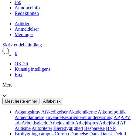
Job
Annonceinfo
Redaktionen
Artikler
Anmeldelser
Meninger
Skriv et debatindlæg
0
OK 26
Kunstig intelligens
Epx
Mere
Mest læste emner
Alfabetisk
Adgangskrav
Afskedigelser
Akademikerne
Alkoholpolitik
Almendannelse
anvendelsesorienteret undervisning
AP
APV
arb
Arbejdsglæde
Arbejdsmiljø
Arbejdspres
Arbejdstid
AT
Autisme
Autoriteter
Bæredygtighed
Besparelse
BNP
Brobygning
campus
Corona
Dannelse
Dans
Dansk
Deltid