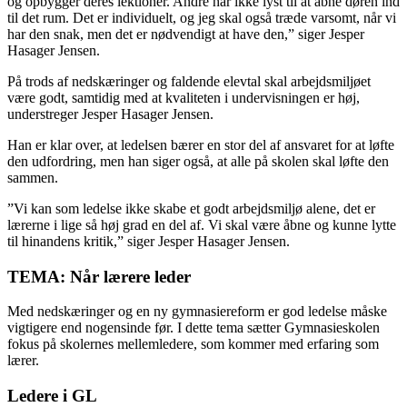
og opbygger deres lektioner. Andre har ikke lyst til at åbne døren ind
til det rum. Det er individuelt, og jeg skal også træde varsomt, når vi
har den snak, men det er nødvendigt at have den,” siger Jesper
Hasager Jensen.
På trods af nedskæringer og faldende elevtal skal arbejdsmiljøet
være godt, samtidig med at kvaliteten i undervisningen er høj,
understreger Jesper Hasager Jensen.
Han er klar over, at ledelsen bærer en stor del af ansvaret for at løfte
den udfordring, men han siger også, at alle på skolen skal løfte den
sammen.
”Vi kan som ledelse ikke skabe et godt arbejdsmiljø alene, det er
lærerne i lige så høj grad en del af. Vi skal være åbne og kunne lytte
til hinandens kritik,” siger Jesper Hasager Jensen.
TEMA: Når lærere leder
Med nedskæringer og en ny gymnasie­reform er god ledelse måske
vigtigere end nogensinde før. I dette tema sætter Gymnasie­skolen
fokus på skolernes mellem­ledere, som kommer med ­er­faring som
lærer.
Ledere i GL