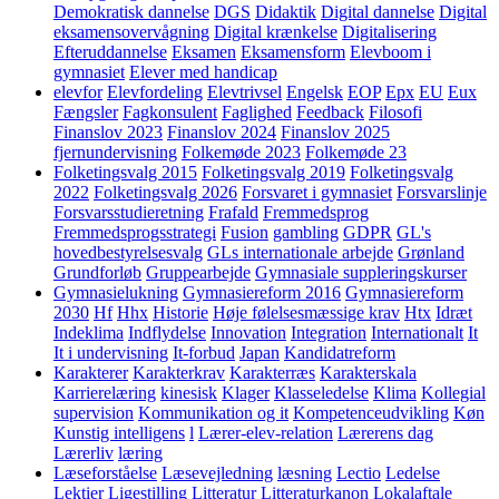
Demokratisk dannelse
DGS
Didaktik
Digital dannelse
Digital
eksamensovervågning
Digital krænkelse
Digitalisering
Efteruddannelse
Eksamen
Eksamensform
Elevboom i
gymnasiet
Elever med handicap
elevfor
Elevfordeling
Elevtrivsel
Engelsk
EOP
Epx
EU
Eux
Fængsler
Fagkonsulent
Faglighed
Feedback
Filosofi
Finanslov 2023
Finanslov 2024
Finanslov 2025
fjernundervisning
Folkemøde 2023
Folkemøde 23
Folketingsvalg 2015
Folketingsvalg 2019
Folketingsvalg
2022
Folketingsvalg 2026
Forsvaret i gymnasiet
Forsvarslinje
Forsvarsstudieretning
Frafald
Fremmedsprog
Fremmedsprogsstrategi
Fusion
gambling
GDPR
GL's
hovedbestyrelsesvalg
GLs internationale arbejde
Grønland
Grundforløb
Gruppearbejde
Gymnasiale suppleringskurser
Gymnasielukning
Gymnasiereform 2016
Gymnasiereform
2030
Hf
Hhx
Historie
Høje følelsesmæssige krav
Htx
Idræt
Indeklima
Indflydelse
Innovation
Integration
Internationalt
It
It i undervisning
It-forbud
Japan
Kandidatreform
Karakterer
Karakterkrav
Karakterræs
Karakterskala
Karrierelæring
kinesisk
Klager
Klasseledelse
Klima
Kollegial
supervision
Kommunikation og it
Kompetenceudvikling
Køn
Kunstig intelligens
l
Lærer-elev-relation
Lærerens dag
Lærerliv
læring
Læseforståelse
Læsevejledning
læsning
Lectio
Ledelse
Lektier
Ligestilling
Litteratur
Litteraturkanon
Lokalaftale