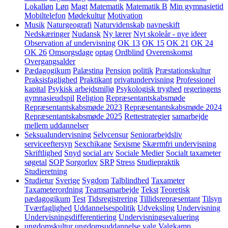
Lokalløn
Løn
Magt
Matematik
Matematik B
Min gymnasietid
Mobiltelefon
Mødekultur
Motivation
Musik
Naturgeografi
Naturvidenskab
navneskift
Nedskæringer
Nudansk
Ny lærer
Nyt skoleår - nye ideer
Observation af undervisning
OK 13
OK 15
OK 21
OK 24
OK 26
Omsorgsdage
optag
Ordblind
Overenskomst
Overgangsalder
Pædagogikum
Palæstina
Pension
politik
Præstationskultur
Praksisfaglighed
Praktikant
privatundervisning
Professionel
kapital
Psykisk arbejdsmiljø
Psykologisk tryghed
regeringens
gymnasieudspil
Religion
Repræsentantskabsmøde
Repræsentantskabsmøde 2023
Repræsentantskabsmøde 2024
Repræsentantskabsmøde 2025
Rettestrategier
samarbejde
mellem uddannelser
Seksualundervisning
Selvcensur
Seniorarbejdsliv
serviceeftersyn
Sexchikane
Sexisme
Skærmfri undervisning
Skriftlighed
Snyd
social arv
Sociale Medier
Socialt taxameter
søgetal
SOP
Sorgorlov
SRP
Stress
Studiepraktik
Studieretning
Studietur
Sverige
Sygdom
Talblindhed
Taxameter
Taxameterordning
Teamsamarbejde
Tekst
Teoretisk
pædagogikum
Test
Tidsregistrering
Tillidsrepræsentant
Tilsyn
Tværfaglighed
Uddannelsespolitik
Udveksling
Undervisning
Undervisningsdifferentiering
Undervisningsevaluering
ungdomskultur
ungdomsuddannelse
valg
Valgkamp