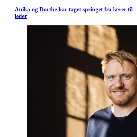
Anika og Dorthe har taget springet fra lærer til
leder