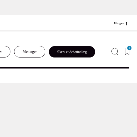
Til toppen
0
er
Meninger
Skriv et debatindlæg