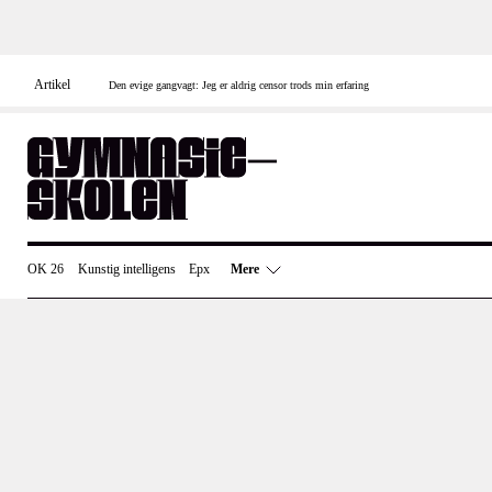
Skip
to
content
Artikel
Den evige gangvagt: Jeg er aldrig censor trods min erfaring
OK 26
Kunstig intelligens
Epx
Mere
Eksamen