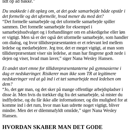
lidt op ad bakke.”
Du snakkede i dit oplæg om, at det gode samarbejde både opstår i
det formelle og det uformelle, hvad mener du med det?
“Det formelle samarbejde og det uformelle samarbejde spiller
sammen. Det formelle samarbejde for eksempel i
samarbejdsudvalget og i forhandlinger om en afskedigelse eller løn
er vigtigt. Men så er der også det uformelle samarbejde, som handler
om dialog, og hvor tillidsrepræsentanten er et relevant led mellem
ledelse og medarbejdere. Jeg tror, det er meget vigtigt, at man som
tillidsrepræsentant viser sin ledelse, at man har fingrene godt nede i
dejen og viser, hvad man laver,” siger Nana Wesley Hansen.
Et andet stort emne for tillidsrepræsentanterne på gymnasierne i
dag er nedskæringer. Risikerer man ikke som TR at legitimere
nedskæringer ved at gå ind i et tæt samarbejde med ledelsen om
dem?
“Jo, det gør man, og det sker på mange offentlige arbejdspladser i
disse år. Men hvis du trækker dig fra det samarbejde, så mister du
indflydelse, og du får ikke alle informationer, og din mulighed for at
komme ind i det rum, hvor man kan udrette noget vigtigt, bliver
mindre. Men det er dilemmafyldt område,” siger Nana Wesley
Hansen.
HVORDAN SKABER MAN DET GODE