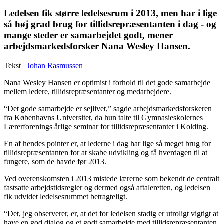
Ledelsen fik større ledelsesrum i 2013, men har i lige
så høj grad brug for tillidsrepræsentanten i dag - og
mange steder er samarbejdet godt, mener
arbejdsmarkedsforsker Nana Wesley Hansen.
Tekst_
Johan Rasmussen
Nana Wesley Hansen er optimist i forhold til det gode samarbejde
mellem ledere, tillidsrepræsentanter og medarbejdere.
“Det gode samarbejde er sejlivet,” sagde arbejdsmarkedsforskeren
fra Københavns Universitet, da hun talte til Gymnasieskolernes
Lærerforenings årlige seminar for tillidsrepræsentanter i Kolding.
En af hendes pointer er, at lederne i dag har lige så meget brug for
tillidsrepræsentanten for at skabe udvikling og få hverdagen til at
fungere, som de havde før 2013.
Ved overenskomsten i 2013 mistede lærerne som bekendt de centralt
fastsatte arbejdstidsregler og dermed også aftaleretten, og ledelsen
fik udvidet ledelsesrummet betragteligt.
“Det, jeg observerer, er, at det for ledelsen stadig er utroligt vigtigt at
have en god dialog og et godt samarbejde med tillidsrepræsentanten,