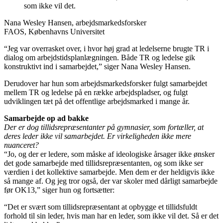
som ikke vil det.
Nana Wesley Hansen, arbejdsmarkedsforsker
FAOS, Københavns Universitet
“Jeg var overrasket over, i hvor høj grad at ledelserne brugte TR i
dialog om arbejdstidsplanlægningen. Både TR og ledelse gik
konstruktivt ind i samarbejdet,” siger Nana Wesley Hansen.
Derudover har hun som arbejdsmarkedsforsker fulgt samarbejdet
mellem TR og ledelse på en række arbejdspladser, og fulgt
udviklingen tæt på det offentlige arbejdsmarked i mange år.
Samarbejde op ad bakke
Der er dog tillidsrepræsentanter på gymnasier, som fortæller, at
deres leder ikke vil samarbejdet. Er virkeligheden ikke mere
nuanceret?
“Jo, og der er ledere, som måske af ideologiske årsager ikke ønsker
det gode samarbejde med tillidsrepræsentanten, og som ikke ser
værdien i det kollektive samarbejde. Men dem er der heldigvis ikke
så mange af. Og jeg tror også, der var skoler med dårligt samarbejde
før OK13,” siger hun og fortsætter:
“Det er svært som tillidsrepræsentant at opbygge et tillidsfuldt
forhold til sin leder, hvis man har en leder, som ikke vil det. Så er det