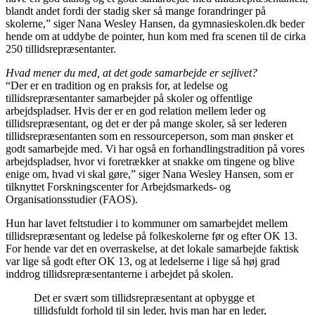
blandt andet fordi der stadig sker så mange forandringer på
skolerne,” siger Nana Wesley Hansen, da gymnasieskolen.dk beder
hende om at uddybe de pointer, hun kom med fra scenen til de cirka
250 tillidsrepræsentanter.
Hvad mener du med, at det gode samarbejde er sejlivet?
“Der er en tradition og en praksis for, at ledelse og
tillidsrepræsentanter samarbejder på skoler og offentlige
arbejdspladser. Hvis der er en god relation mellem leder og
tillidsrepræsentant, og det er der på mange skoler, så ser lederen
tillidsrepræsentanten som en ressourceperson, som man ønsker et
godt samarbejde med. Vi har også en forhandlingstradition på vores
arbejdspladser, hvor vi foretrækker at snakke om tingene og blive
enige om, hvad vi skal gøre,” siger Nana Wesley Hansen, som er
tilknyttet Forskningscenter for Arbejdsmarkeds- og
Organisationsstudier (FAOS).
Hun har lavet feltstudier i to kommuner om samarbejdet mellem
tillidsrepræsentant og ledelse på folkeskolerne før og efter OK 13.
For hende var det en overraskelse, at det lokale samarbejde faktisk
var lige så godt efter OK 13, og at ledelserne i lige så høj grad
inddrog tillidsrepræsentanterne i arbejdet på skolen.
Det er svært som tillidsrepræsentant at opbygge et
tillidsfuldt forhold til sin leder, hvis man har en leder,