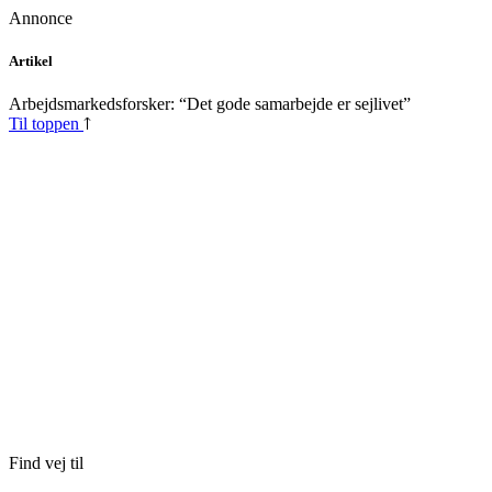
Annonce
Skip
Artikel
to
content
Arbejdsmarkedsforsker: “Det gode samarbejde er sejlivet”
Til toppen
Find vej til