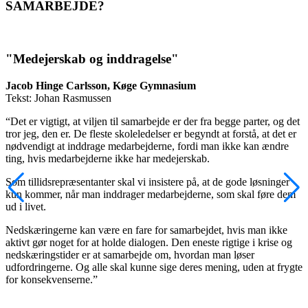
SAMARBEJDE?
"Medejerskab og inddragelse"
Jacob Hinge Carlsson, Køge Gymnasium
Tekst: Johan Rasmussen
“Det er vigtigt, at viljen til samarbejde er der fra begge parter, og det
tror jeg, den er. De fleste skoleledelser er begyndt at forstå, at det er
nødvendigt at inddrage medarbejderne, fordi man ikke kan ændre
ting, hvis medarbejderne ikke har medejerskab.
Som tillidsrepræsentanter skal vi insistere på, at de gode løsninger
kun kommer, når man inddrager medarbejderne, som skal føre dem
ud i livet.
Nedskæringerne kan være en fare for samarbejdet, hvis man ikke
aktivt gør noget for at holde dialogen. Den eneste rigtige i krise og
nedskæringstider er at samarbejde om, hvordan man løser
udfordringerne. Og alle skal kunne sige deres mening, uden at frygte
for konsekvenserne.”