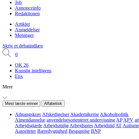
Job
Annonceinfo
Redaktionen
Artikler
Anmeldelser
Meninger
Skriv et debatindlæg
0
OK 26
Kunstig intelligens
Epx
Mere
Mest læste emner
Alfabetisk
Adgangskrav
Afskedigelser
Akademikerne
Alkoholpolitik
Almendannelse
anvendelsesorienteret undervisning
AP
APV
ar
Arbejdsglæde
Arbejdsmiljø
Arbejdspres
Arbejdstid
AT
Autisme
Autoriteter
Bæredygtighed
Besparelse
BNP