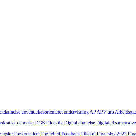
ndannelse
anvendelsesorienteret undervisning
AP
APV
arb
Arbejdsgl
kratisk dannelse
DGS
Didaktik
Digital dannelse
Digital eksamensov
ngsler
Fagkonsulent
Faglighed
Feedback
Filosofi
Finanslov 2023
Fin