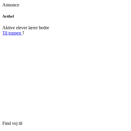
Annonce
Skip
Artikel
to
content
Aktive elever lærer bedre
Til toppen
Find vej til