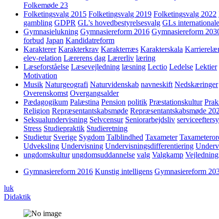
Folkemøde 23
Folketingsvalg 2015
Folketingsvalg 2019
Folketingsvalg 2022
gambling
GDPR
GL's hovedbestyrelsesvalg
GLs internationale
Gymnasielukning
Gymnasiereform 2016
Gymnasiereform 203
forbud
Japan
Kandidatreform
Karakterer
Karakterkrav
Karakterræs
Karakterskala
Karrierelæ
elev-relation
Lærerens dag
Lærerliv
læring
Læseforståelse
Læsevejledning
læsning
Lectio
Ledelse
Lektier
Motivation
Musik
Naturgeografi
Naturvidenskab
navneskift
Nedskæringer
Overenskomst
Overgangsalder
Pædagogikum
Palæstina
Pension
politik
Præstationskultur
Prak
Religion
Repræsentantskabsmøde
Repræsentantskabsmøde 20
Seksualundervisning
Selvcensur
Seniorarbejdsliv
serviceefters
Stress
Studiepraktik
Studieretning
Studietur
Sverige
Sygdom
Talblindhed
Taxameter
Taxameteror
Udveksling
Undervisning
Undervisningsdifferentiering
Underv
ungdomskultur
ungdomsuddannelse
valg
Valgkamp
Vejledning
Gymnasiereform 2016
Kunstig intelligens
Gymnasiereform 20
luk
Didaktik