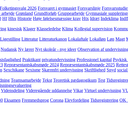
Folketingsvalg 2026
Forsvaret i gymnasiet
Forsvarslinje
Forsvarsstudie
 arbejde
Grønland
Grundforløb
Gruppearbejde
Gymnasiale supplering
0
Hf
Hhx
Historie
Høje følelsesmæssige krav
Htx
Idræt
Indeklima
Indf
ring
kinesisk
Klager
Klasseledelse
Klima
Kollegial supervision
Kommuni
Ligestilling
Litteratur
Litteraturkanon
Lokalaftale
Lokalløn
Løn
Magt
Nudansk
Ny lærer
Nyt skoleår - nye ideer
Observation af undervisnin
sisfaglighed
Praktikant
privatundervisning
Professionel kapital
Psykisk 
23
Repræsentantskabsmøde 2024
Repræsentantskabsmøde 2025
Rettest
yn
Sexchikane
Sexisme
Skærmfri undervisning
Skriftlighed
Snyd
social
dning
Teamsamarbejde
Tekst
Teoretisk pædagogikum
Test
Tidsregistre
isningsevaluering
Vidensdeling
Videregående uddannelse
Vikar
Virtuel undervisning
V
30
Eksamen
Fremmedsprog
Corona
Elevfordeling
Tidsregistrering
OK 