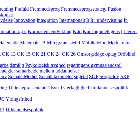
retning
Frafald
Fremmedsprog
Fremmedsprogsstrategi
Fusion
skurser
lydelse
Innovation
Integration
Internationalt
It
It i undervisning
It-
kation og it
Kompetenceudvikling
Køn
Kunstig intelligens
l
Lærer-
Matematik
Matematik B
Min gymnasietid
Mobiltelefon
Mødekultur
g
OK 13
OK 15
OK 21
OK 24
OK 26
Omsorgsdage
optag
Ordblind
arbejdsmiljø
Psykologisk tryghed
regeringens gymnasieudspil
rategier
samarbejde mellem uddannelser
 arv
Sociale Medier
Socialt taxameter
søgetal
SOP
Sorgorlov
SRP
ring
Tillidsrepræsentant
Tilsyn
Tværfaglighed
Uddannelsespolitik
UC
Ytringsfrihed
13
Uddannelsespolitik