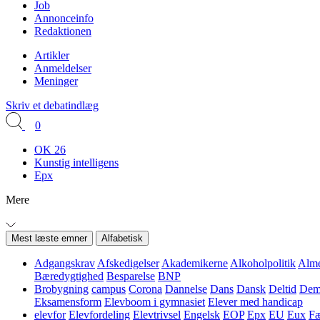
Job
Annonceinfo
Redaktionen
Artikler
Anmeldelser
Meninger
Skriv et debatindlæg
0
OK 26
Kunstig intelligens
Epx
Mere
Mest læste emner
Alfabetisk
Adgangskrav
Afskedigelser
Akademikerne
Alkoholpolitik
Alme
Bæredygtighed
Besparelse
BNP
Brobygning
campus
Corona
Dannelse
Dans
Dansk
Deltid
Demo
Eksamensform
Elevboom i gymnasiet
Elever med handicap
elevfor
Elevfordeling
Elevtrivsel
Engelsk
EOP
Epx
EU
Eux
Fæ