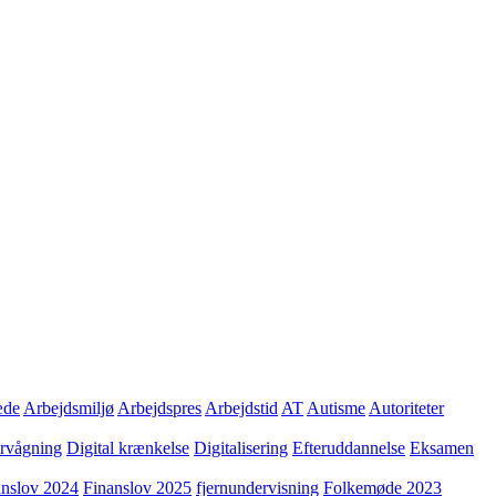
æde
Arbejdsmiljø
Arbejdspres
Arbejdstid
AT
Autisme
Autoriteter
ervågning
Digital krænkelse
Digitalisering
Efteruddannelse
Eksamen
anslov 2024
Finanslov 2025
fjernundervisning
Folkemøde 2023