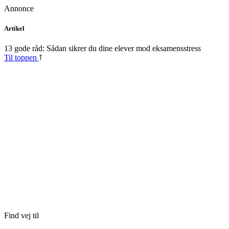
Annonce
Skip
Artikel
to
content
13 gode råd: Sådan sikrer du dine elever mod eksamensstress
Til toppen
Find vej til