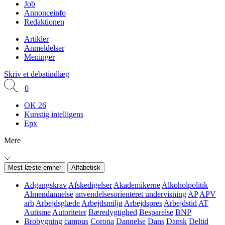
Job
Annonceinfo
Redaktionen
Artikler
Anmeldelser
Meninger
Skriv et debatindlæg
0
OK 26
Kunstig intelligens
Epx
Mere
Mest læste emner
Alfabetisk
Adgangskrav
Afskedigelser
Akademikerne
Alkoholpolitik
Almendannelse
anvendelsesorienteret undervisning
AP
APV
arb
Arbejdsglæde
Arbejdsmiljø
Arbejdspres
Arbejdstid
AT
Autisme
Autoriteter
Bæredygtighed
Besparelse
BNP
Brobygning
campus
Corona
Dannelse
Dans
Dansk
Deltid