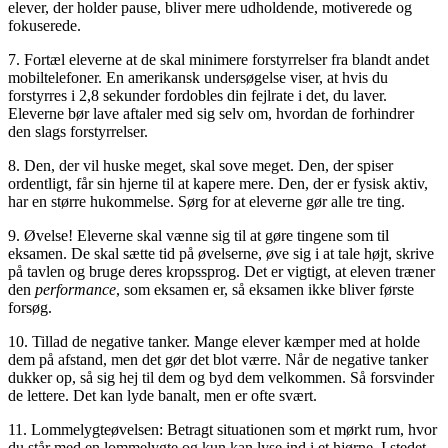
elever, der holder pause, bliver mere udholdende, motiverede og
fokuserede.
7. Fortæl eleverne at de skal minimere forstyrrelser fra blandt andet
mobiltelefoner. En amerikansk undersøgelse viser, at hvis du
forstyrres i 2,8 sekunder fordobles din fejlrate i det, du laver.
Eleverne bør lave aftaler med sig selv om, hvordan de forhindrer
den slags forstyrrelser.
8. Den, der vil huske meget, skal sove meget. Den, der spiser
ordentligt, får sin hjerne til at kapere mere. Den, der er fysisk aktiv,
har en større hukommelse. Sørg for at eleverne gør alle tre ting.
9. Øvelse! Eleverne skal vænne sig til at gøre tingene som til
eksamen. De skal sætte tid på øvelserne, øve sig i at tale højt, skrive
på tavlen og bruge deres kropssprog. Det er vigtigt, at eleven træner
den
performance
, som eksamen er, så eksamen ikke bliver første
forsøg.
10. Tillad de negative tanker. Mange elever kæmper med at holde
dem på afstand, men det gør det blot værre. Når de negative tanker
dukker op, så sig hej til dem og byd dem velkommen. Så forsvinder
de lettere. Det kan lyde banalt, men er ofte svært.
11. Lommelygteøvelsen: Betragt situationen som et mørkt rum, hvor
du står med en lommelygte og kun kan lyse ind i et hjørne. I stedet