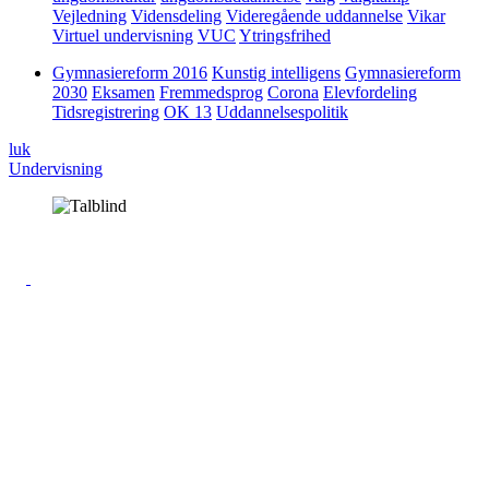
Vejledning
Vidensdeling
Videregående uddannelse
Vikar
Virtuel undervisning
VUC
Ytringsfrihed
Gymnasiereform 2016
Kunstig intelligens
Gymnasiereform
2030
Eksamen
Fremmedsprog
Corona
Elevfordeling
Tidsregistrering
OK 13
Uddannelsespolitik
luk
Undervisning