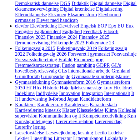
Demokratisk dannelse
DGS
Didaktik
Digital dannelse
Digital
eksamensovervågning
Digital krænkelse
Digitalisering
Efteruddannelse
Eksamen
Eksamensform
Elevboom i
gymnasiet
Elever med handicap
elevfor
Elevfordeling
Elevtrivsel
Engelsk
EOP
Epx
EU
Eux
Fængsler
Fagkonsulent
Faglighed
Feedback
Filosofi
Finanslov 2023
Finanslov 2024
Finanslov 2025
fjernundervisning
Folkemøde 2023
Folkemøde 23
Folketingsvalg 2015
Folketingsvalg 2019
Folketingsvalg
2022
Folketingsvalg 2026
Forsvaret i gymnasiet
Forsvarslinje
Forsvarsstudieretning
Frafald
Fremmedsprog
Fremmedsprogsstrategi
Fusion
gambling
GDPR
GL's
hovedbestyrelsesvalg
GLs internationale arbejde
Grønland
Grundforløb
Gruppearbejde
Gymnasiale suppleringskurser
Gymnasielukning
Gymnasiereform 2016
Gymnasiereform
2030
Hf
Hhx
Historie
Høje følelsesmæssige krav
Htx
Idræt
Indeklima
Indflydelse
Innovation
Integration
Internationalt
It
It i undervisning
It-forbud
Japan
Kandidatreform
Karakterer
Karakterkrav
Karakterræs
Karakterskala
Karrierelæring
kinesisk
Klager
Klasseledelse
Klima
Kollegial
supervision
Kommunikation og it
Kompetenceudvikling
Køn
Kunstig intelligens
l
Lærer-elev-relation
Lærerens dag
Lærerliv
læring
Læseforståelse
Læsevejledning
læsning
Lectio
Ledelse
Lektier
Ligestilling
Litteratur
Litteraturkanon
Lokalaftale