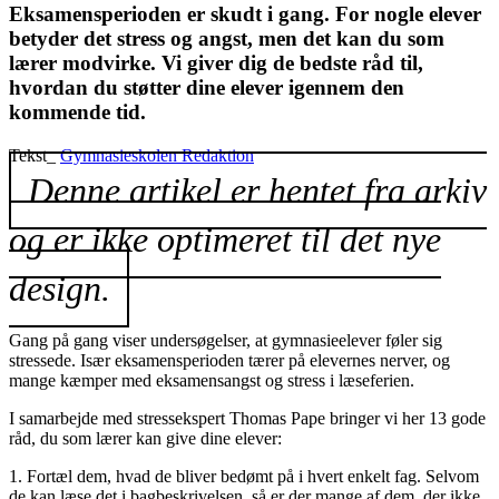
Eksamensperioden er skudt i gang. For nogle elever
betyder det stress og angst, men det kan du som
lærer modvirke. Vi giver dig de bedste råd til,
hvordan du støtter dine elever igennem den
kommende tid.
Tekst_
Gymnasieskolen Redaktion
Denne artikel er hentet fra arkiv
og er ikke optimeret til det nye
design.
Gang på gang viser undersøgelser, at gymnasieelever føler sig
stressede. Især eksamensperioden tærer på elevernes nerver, og
mange kæmper med eksamensangst og stress i læseferien.
I samarbejde med stressekspert Thomas Pape bringer vi her 13 gode
råd, du som lærer kan give dine elever:
1. Fortæl dem, hvad de bliver bedømt på i hvert enkelt fag. Selvom
de kan læse det i bagbeskrivelsen, så er der mange af dem, der ikke