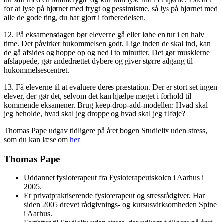
for at lyse på hjørnet med frygt og pessimisme, så lys på hjørnet med
alle de gode ting, du har gjort i forberedelsen.
12. På eksamensdagen bør eleverne gå eller løbe en tur i en halv
time. Det påvirker hukommelsen godt. Lige inden de skal ind, kan
de gå afsides og hoppe op og ned i to minutter. Det gør musklerne
afslappede, gør åndedrættet dybere og giver større adgang til
hukommelsescentret.
13. Få eleverne til at evaluere deres præstation. Der er stort set ingen
elever, der gør det, selvom det kan hjælpe meget i forhold til
kommende eksamener. Brug keep-drop-add-modellen: Hvad skal
jeg beholde, hvad skal jeg droppe og hvad skal jeg tilføje?
Thomas Pape udgav tidligere på året bogen Studieliv uden stress,
som du kan læse om
her
Thomas Pape
Uddannet fysioterapeut fra Fysioterapeutskolen i Aarhus i
2005.
Er privatpraktiserende fysioterapeut og stressrådgiver. Har
siden 2005 drevet rådgivnings- og kursusvirksomheden Spine
i Aarhus.