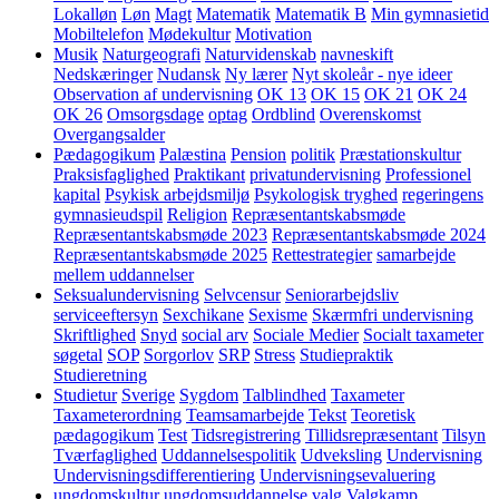
Lokalløn
Løn
Magt
Matematik
Matematik B
Min gymnasietid
Mobiltelefon
Mødekultur
Motivation
Musik
Naturgeografi
Naturvidenskab
navneskift
Nedskæringer
Nudansk
Ny lærer
Nyt skoleår - nye ideer
Observation af undervisning
OK 13
OK 15
OK 21
OK 24
OK 26
Omsorgsdage
optag
Ordblind
Overenskomst
Overgangsalder
Pædagogikum
Palæstina
Pension
politik
Præstationskultur
Praksisfaglighed
Praktikant
privatundervisning
Professionel
kapital
Psykisk arbejdsmiljø
Psykologisk tryghed
regeringens
gymnasieudspil
Religion
Repræsentantskabsmøde
Repræsentantskabsmøde 2023
Repræsentantskabsmøde 2024
Repræsentantskabsmøde 2025
Rettestrategier
samarbejde
mellem uddannelser
Seksualundervisning
Selvcensur
Seniorarbejdsliv
serviceeftersyn
Sexchikane
Sexisme
Skærmfri undervisning
Skriftlighed
Snyd
social arv
Sociale Medier
Socialt taxameter
søgetal
SOP
Sorgorlov
SRP
Stress
Studiepraktik
Studieretning
Studietur
Sverige
Sygdom
Talblindhed
Taxameter
Taxameterordning
Teamsamarbejde
Tekst
Teoretisk
pædagogikum
Test
Tidsregistrering
Tillidsrepræsentant
Tilsyn
Tværfaglighed
Uddannelsespolitik
Udveksling
Undervisning
Undervisningsdifferentiering
Undervisningsevaluering
ungdomskultur
ungdomsuddannelse
valg
Valgkamp