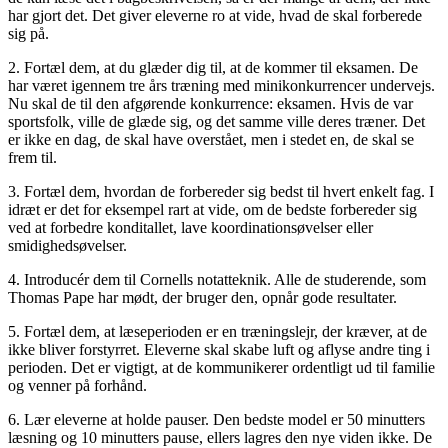
har gjort det. Det giver eleverne ro at vide, hvad de skal forberede
sig på.
2. Fortæl dem, at du glæder dig til, at de kommer til eksamen. De
har været igennem tre års træning med minikonkurrencer undervejs.
Nu skal de til den afgørende konkurrence: eksamen. Hvis de var
sportsfolk, ville de glæde sig, og det samme ville deres træner. Det
er ikke en dag, de skal have overstået, men i stedet en, de skal se
frem til.
3. Fortæl dem, hvordan de forbereder sig bedst til hvert enkelt fag. I
idræt er det for eksempel rart at vide, om de bedste forbereder sig
ved at forbedre konditallet, lave koordinationsøvelser eller
smidighedsøvelser.
4. Introducér dem til Cornells notatteknik. Alle de studerende, som
Thomas Pape har mødt, der bruger den, opnår gode resultater.
5. Fortæl dem, at læseperioden er en træningslejr, der kræver, at de
ikke bliver forstyrret. Eleverne skal skabe luft og aflyse andre ting i
perioden. Det er vigtigt, at de kommunikerer ordentligt ud til familie
og venner på forhånd.
6. Lær eleverne at holde pauser. Den bedste model er 50 minutters
læsning og 10 minutters pause, ellers lagres den nye viden ikke. De