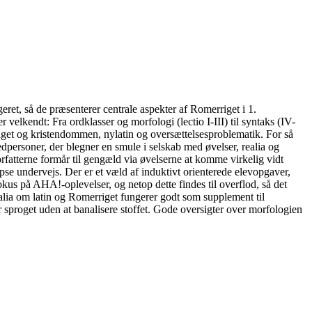
et, så de præsenterer centrale aspekter af Romerriget i 1.
lkendt: Fra ordklasser og morfologi (lectio I-III) til syntaks (IV-
get og kristendommen, nylatin og oversættelsesproblematik. For så
dpersoner, der blegner en smule i selskab med øvelser, realia og
fatterne formår til gengæld via øvelserne at komme virkelig vidt
pse undervejs. Der er et væld af induktivt orienterede elevopgaver,
kus på AHA!-oplevelser, og netop dette findes til overflod, så det
realia om latin og Romerriget fungerer godt som supplement til
r sproget uden at banalisere stoffet. Gode oversigter over morfologien