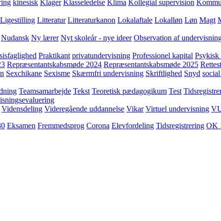
ring
kinesisk
Klager
Klasseledelse
Klima
Kollegial supervision
Kommuni
Ligestilling
Litteratur
Litteraturkanon
Lokalaftale
Lokalløn
Løn
Magt
Nudansk
Ny lærer
Nyt skoleår - nye ideer
Observation af undervisnin
sisfaglighed
Praktikant
privatundervisning
Professionel kapital
Psykisk 
23
Repræsentantskabsmøde 2024
Repræsentantskabsmøde 2025
Rettest
yn
Sexchikane
Sexisme
Skærmfri undervisning
Skriftlighed
Snyd
social
dning
Teamsamarbejde
Tekst
Teoretisk pædagogikum
Test
Tidsregistre
isningsevaluering
Vidensdeling
Videregående uddannelse
Vikar
Virtuel undervisning
V
30
Eksamen
Fremmedsprog
Corona
Elevfordeling
Tidsregistrering
OK 