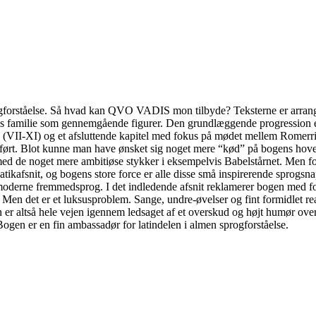
ogforståelse. Så hvad kan QVO VADIS mon tilbyde? Teksterne er arranger
 familie som gennemgående figurer. Den grundlæggende progression er ve
(VII-XI) og et afsluttende kapitel med fokus på mødet mellem Romerri
emført. Blot kunne man have ønsket sig noget mere “kød” på bogens hove
d de noget mere ambitiøse stykker i eksempelvis Babelstårnet. Men for
ikafsnit, og bogens store force er alle disse små inspirerende sprogsna
e moderne fremmedsprog. I det indledende afsnit reklamerer bogen med fo
es. Men det er et luksusproblem. Sange, undre-øvelser og fint formidlet 
n er altså hele vejen igennem ledsaget af et overskud og højt humør ove
ogen er en fin ambassadør for latindelen i almen sprogforståelse.