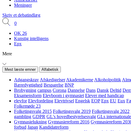
Meninger
Skriv et debatindlæg
0
OK 26
Kunstig intelligens
Epx
Mere
Mest læste emner
Alfabetisk
Adgangskrav
Afskedigelser
Akademikerne
Alkoholpolitik
Alme
Bæredygtighed
Besparelse
BNP
Brobygning
campus
Corona
Dannelse
Dans
Dansk
Deltid
Demo
Eksamensform
Elevboom i gymnasiet
Elever med handicap
elevfor
Elevfordeling
Elevtrivsel
Engelsk
EOP
Epx
EU
Eux
Fæ
Folkemøde 23
Folketingsvalg 2015
Folketingsvalg 2019
Folketingsvalg 2022
gambling
GDPR
GL's hovedbestyrelsesvalg
GLs internationale
Gymnasielukning
Gymnasiereform 2016
Gymnasiereform 203
forbud
Japan
Kandidatreform