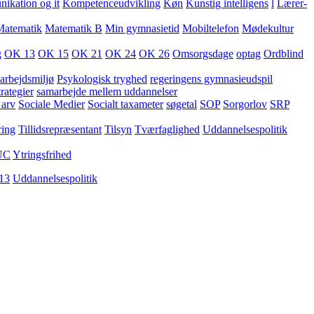
kation og it
Kompetenceudvikling
Køn
Kunstig intelligens
l
Lærer-
Matematik
Matematik B
Min gymnasietid
Mobiltelefon
Mødekultur
g
OK 13
OK 15
OK 21
OK 24
OK 26
Omsorgsdage
optag
Ordblind
arbejdsmiljø
Psykologisk tryghed
regeringens gymnasieudspil
rategier
samarbejde mellem uddannelser
 arv
Sociale Medier
Socialt taxameter
søgetal
SOP
Sorgorlov
SRP
ring
Tillidsrepræsentant
Tilsyn
Tværfaglighed
Uddannelsespolitik
UC
Ytringsfrihed
13
Uddannelsespolitik