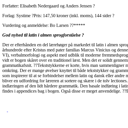
Forfatter: Elisabeth Nedergaard og Anders Jensen ?
Forlag: Systime ?Pris: 147,50 kroner (inkl. moms), 144 sider ?
Vurdering og anmeldelse: Bo Larsen ??*****
God nyhed til latin i almen sprogforståelse ?
Der er efterhånden en del lærebøger på markedet til latin i almen spr
århundrede efter Kristus med pater familias Marcus Vinicius og dennes
VI), verbalmorfologi og aspekt med udblik til moderne fremmedsprog 
vidt er bogen skåret over en traditionel læst. Men det er solidt genn
grammatikafsnit. ??Tekststykkerne er korte, hvis man sammenligner me
omkring. Der er mange øvelser knyttet til både tekststykker og grammat
som inspirerer til at se forbindelser mellem latin og dansk eller andr
bliver en udfordring for læreren at sortere og skære i de tolv lection
indlæringen af den lidt hårdere grammatik. Den basale indføring i lati
findes i appendices bag i bogen. Også disse er meget anvendelige. ??B