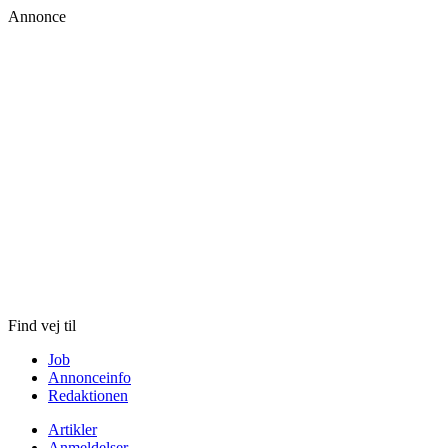
Annonce
Skip
to
content
Find vej til
Job
Annonceinfo
Redaktionen
Artikler
Anmeldelser