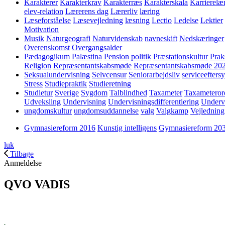
Karakterer
Karakterkrav
Karakterræs
Karakterskala
Karrierelæ
elev-relation
Lærerens dag
Lærerliv
læring
Læseforståelse
Læsevejledning
læsning
Lectio
Ledelse
Lektier
Motivation
Musik
Naturgeografi
Naturvidenskab
navneskift
Nedskæringer
Overenskomst
Overgangsalder
Pædagogikum
Palæstina
Pension
politik
Præstationskultur
Prak
Religion
Repræsentantskabsmøde
Repræsentantskabsmøde 20
Seksualundervisning
Selvcensur
Seniorarbejdsliv
serviceefters
Stress
Studiepraktik
Studieretning
Studietur
Sverige
Sygdom
Talblindhed
Taxameter
Taxameteror
Udveksling
Undervisning
Undervisningsdifferentiering
Underv
ungdomskultur
ungdomsuddannelse
valg
Valgkamp
Vejledning
Gymnasiereform 2016
Kunstig intelligens
Gymnasiereform 20
luk
Tilbage
Anmeldelse
QVO VADIS