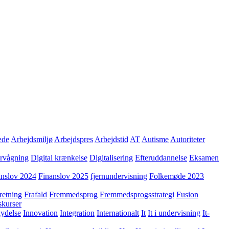
æde
Arbejdsmiljø
Arbejdspres
Arbejdstid
AT
Autisme
Autoriteter
ervågning
Digital krænkelse
Digitalisering
Efteruddannelse
Eksamen
anslov 2024
Finanslov 2025
fjernundervisning
Folkemøde 2023
retning
Frafald
Fremmedsprog
Fremmedsprogsstrategi
Fusion
skurser
lydelse
Innovation
Integration
Internationalt
It
It i undervisning
It-