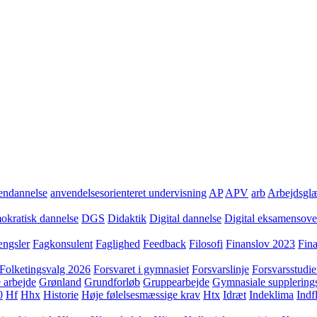
ndannelse
anvendelsesorienteret undervisning
AP
APV
arb
Arbejdsgl
kratisk dannelse
DGS
Didaktik
Digital dannelse
Digital eksamensov
ngsler
Fagkonsulent
Faglighed
Feedback
Filosofi
Finanslov 2023
Fin
Folketingsvalg 2026
Forsvaret i gymnasiet
Forsvarslinje
Forsvarsstudie
 arbejde
Grønland
Grundforløb
Gruppearbejde
Gymnasiale supplering
0
Hf
Hhx
Historie
Høje følelsesmæssige krav
Htx
Idræt
Indeklima
Indf