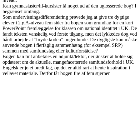
niveau.
Kan gymnasiaster/hf-kursister få noget ud af den uglosserede bog? I
begrænset omfang.
Som undervisningsdifferentiering prøvede jeg at give tre dygtige
elever i 2.g A-niveau fem sider fra bogen som grundlag for en kort
PowerPoint-fremlæggelse for klassen om national identitet i UK. De
fandt teksten vanskelig ved første tilgang, men det lykkedes dog ved
hårdt arbejde at ”bryde koden” nogenlunde. De dygtigste kan måske
anvende bogen i flerfaglig sammenhæng (for eksempel SRP)
sammen med samfundsfag eller kulturforståelse?
Bogen kan fint anbefales en adjunkt/lektor, der ønsker at holde sig
opdateret om de aktuelle, mangefacetterede samfundsforhold i UK.
Engelsk er jo et bredt fag, og det er altid rart at hente inspiration i
vellavet materiale. Derfor får bogen fire af fem stjerner.