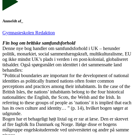
Anmeldt af_
Gymnasieskolen Redaktion
Fin bog om britiske samfundsforhold
Denne nye bog handler om samfundsforhold i UK – herunder
politik, monarkiet, social sammenhængskraft, multikulturalisme, EU
og ikke mindst UK’s plads i verden i en post-kolonial, globaliseret
tidsalder. Også spørgsmålet om identitet i det sammensatte land
behandles:
”Political boundaries are important for the development of national
identities as politically framed nations often foster common
perceptions and practices among their inhabitants. In the case of the
British Isles, the nations’ inhabitants belong to the four historical
nationalities: the English, the Scots, the Welsh and the Irish. In
referring to these groups of people as ‘nations’ it is implied that each
has its own culture and identity… ” (p. 14), hvilket bogen søger at
udgrunde.
Bogen har et behageligt højt lixtal og er rar at læse. Den er skrevet
af fire fagfolk fra Danmark og Norge. Ifølge disse er bogens
målgruppe engelskstuderende ved universitetet og andre på samme