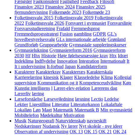
Fængsler
Fagkonsulent
Faglighed
Feedback
Filosofi
Finanslov 2023
Finanslov 2024
Finanslov 2025
fjernundervisning
Folkemøde 2023
Folkemøde 23
Folketingsvalg 2015
Folketingsvalg 2019
Folketingsvalg
2022
Folketingsvalg 2026
Forsvaret i gymnasiet
Forsvarslinje
Forsvarsstudieretning
Frafald
Fremmedsprog
Fremmedsprogsstrategi
Fusion
gambling
GDPR
GL's
hovedbestyrelsesvalg
GLs internationale arbejde
Grønland
Grundforløb
Gruppearbejde
Gymnasiale suppleringskurser
Gymnasielukning
Gymnasiereform 2016
Gymnasiereform
2030
Hf
Hhx
Historie
Høje følelsesmæssige krav
Htx
Idræt
Indeklima
Indflydelse
Innovation
Integration
Internationalt
It
It i undervisning
It-forbud
Japan
Kandidatreform
Karakterer
Karakterkrav
Karakterræs
Karakterskala
Karrierelæring
kinesisk
Klager
Klasseledelse
Klima
Kollegial
supervision
Kommunikation og it
Kompetenceudvikling
Køn
Kunstig intelligens
l
Lærer-elev-relation
Lærerens dag
Lærerliv
læring
Læseforståelse
Læsevejledning
læsning
Lectio
Ledelse
Lektier
Ligestilling
Litteratur
Litteraturkanon
Lokalaftale
Lokalløn
Løn
Magt
Matematik
Matematik B
Min gymnasietid
Mobiltelefon
Mødekultur
Motivation
Musik
Naturgeografi
Naturvidenskab
navneskift
Nedskæringer
Nudansk
Ny lærer
Nyt skoleår - nye ideer
Observation af undervisning
OK 13
OK 15
OK 21
OK 24