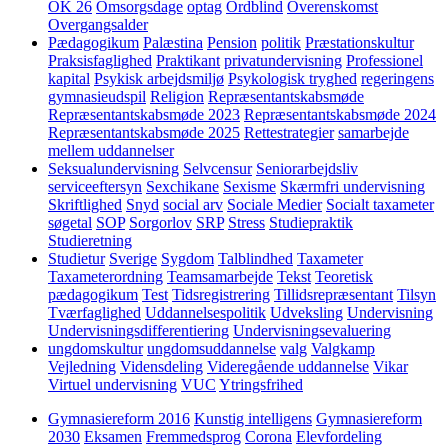
OK 26
Omsorgsdage
optag
Ordblind
Overenskomst
Overgangsalder
Pædagogikum
Palæstina
Pension
politik
Præstationskultur
Praksisfaglighed
Praktikant
privatundervisning
Professionel
kapital
Psykisk arbejdsmiljø
Psykologisk tryghed
regeringens
gymnasieudspil
Religion
Repræsentantskabsmøde
Repræsentantskabsmøde 2023
Repræsentantskabsmøde 2024
Repræsentantskabsmøde 2025
Rettestrategier
samarbejde
mellem uddannelser
Seksualundervisning
Selvcensur
Seniorarbejdsliv
serviceeftersyn
Sexchikane
Sexisme
Skærmfri undervisning
Skriftlighed
Snyd
social arv
Sociale Medier
Socialt taxameter
søgetal
SOP
Sorgorlov
SRP
Stress
Studiepraktik
Studieretning
Studietur
Sverige
Sygdom
Talblindhed
Taxameter
Taxameterordning
Teamsamarbejde
Tekst
Teoretisk
pædagogikum
Test
Tidsregistrering
Tillidsrepræsentant
Tilsyn
Tværfaglighed
Uddannelsespolitik
Udveksling
Undervisning
Undervisningsdifferentiering
Undervisningsevaluering
ungdomskultur
ungdomsuddannelse
valg
Valgkamp
Vejledning
Vidensdeling
Videregående uddannelse
Vikar
Virtuel undervisning
VUC
Ytringsfrihed
Gymnasiereform 2016
Kunstig intelligens
Gymnasiereform
2030
Eksamen
Fremmedsprog
Corona
Elevfordeling