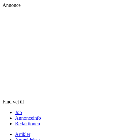
Annonce
Skip
to
content
Find vej til
Job
Annonceinfo
Redaktionen
Artikler
Anmeldelser