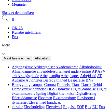
Meninger
Skriv et debatindlæg
0
OK 26
Kunstig intelligens
Epx
Mere
Mest læste emner
Alfabetisk
Adgangskrav
Afskedigelser
Akademikerne
Alkoholpolitik
Almendannelse
anvendelsesorienteret undervisning
AP
APV
arb
Arbejdsglæde
Arbejdsmiljø
Arbejdspres
Arbejdstid
AT
Autisme
Autoriteter
Bæredygtighed
Besparelse
BNP
Brobygning
campus
Corona
Dannelse
Dans
Dansk
Deltid
Demokratisk dannelse
DGS
Didaktik
Digital dannelse
Digital
eksamensovervågning
Digital krænkelse
Digitalisering
Efteruddannelse
Eksamen
Eksamensform
Elevboom i
gymnasiet
Elever med handicap
elevfor
Elevfordeling
Elevtrivsel
Engelsk
EOP
Epx
EU
Eux