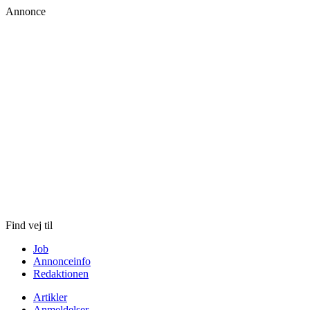
Annonce
Skip
to
content
Find vej til
Job
Annonceinfo
Redaktionen
Artikler
Anmeldelser