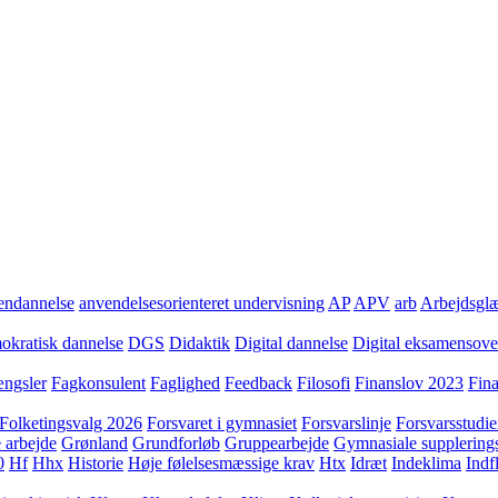
ndannelse
anvendelsesorienteret undervisning
AP
APV
arb
Arbejdsgl
kratisk dannelse
DGS
Didaktik
Digital dannelse
Digital eksamensov
ngsler
Fagkonsulent
Faglighed
Feedback
Filosofi
Finanslov 2023
Fin
Folketingsvalg 2026
Forsvaret i gymnasiet
Forsvarslinje
Forsvarsstudie
 arbejde
Grønland
Grundforløb
Gruppearbejde
Gymnasiale supplering
0
Hf
Hhx
Historie
Høje følelsesmæssige krav
Htx
Idræt
Indeklima
Indf