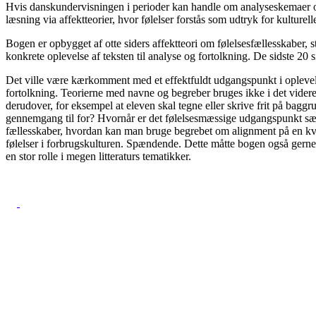
Hvis danskundervisningen i perioder kan handle om analyseskemaer og p
læsning via affektteorier, hvor følelser forstås som udtryk for kulturel
Bogen er opbygget af otte siders affektteori om følelsesfællesskaber, 
konkrete oplevelse af teksten til analyse og fortolkning. De sidste 20 s
Det ville være kærkomment med et effektfuldt udgangspunkt i oplevels
fortolkning. Teorierne med navne og begreber bruges ikke i det videre
derudover, for eksempel at eleven skal tegne eller skrive frit på bagg
gennemgang til for? Hvornår er det følelsesmæssige udgangspunkt særligt
fællesskaber, hvordan kan man bruge begrebet om alignment på en kva
følelser i forbrugskulturen. Spændende. Dette måtte bogen også gerne 
en stor rolle i megen litteraturs tematikker.