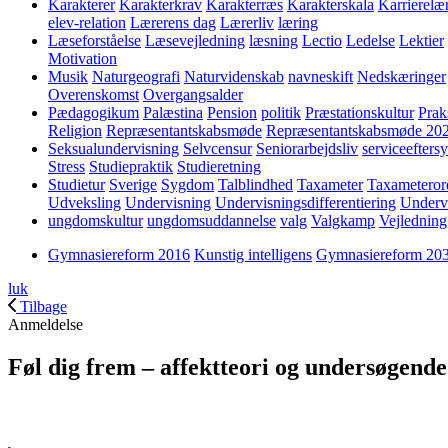
Karakterer
Karakterkrav
Karakterræs
Karakterskala
Karrierelæ
elev-relation
Lærerens dag
Lærerliv
læring
Læseforståelse
Læsevejledning
læsning
Lectio
Ledelse
Lektier
Motivation
Musik
Naturgeografi
Naturvidenskab
navneskift
Nedskæringer
Overenskomst
Overgangsalder
Pædagogikum
Palæstina
Pension
politik
Præstationskultur
Prak
Religion
Repræsentantskabsmøde
Repræsentantskabsmøde 20
Seksualundervisning
Selvcensur
Seniorarbejdsliv
serviceefters
Stress
Studiepraktik
Studieretning
Studietur
Sverige
Sygdom
Talblindhed
Taxameter
Taxameteror
Udveksling
Undervisning
Undervisningsdifferentiering
Underv
ungdomskultur
ungdomsuddannelse
valg
Valgkamp
Vejledning
Gymnasiereform 2016
Kunstig intelligens
Gymnasiereform 20
luk
Tilbage
Anmeldelse
Føl dig frem – affektteori og undersøgende