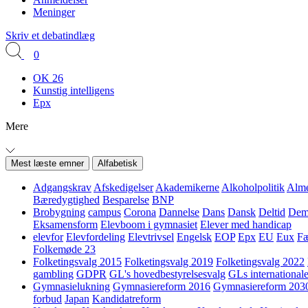
Meninger
Skriv et debatindlæg
0
OK 26
Kunstig intelligens
Epx
Mere
Mest læste emner
Alfabetisk
Adgangskrav
Afskedigelser
Akademikerne
Alkoholpolitik
Alme
Bæredygtighed
Besparelse
BNP
Brobygning
campus
Corona
Dannelse
Dans
Dansk
Deltid
Demo
Eksamensform
Elevboom i gymnasiet
Elever med handicap
elevfor
Elevfordeling
Elevtrivsel
Engelsk
EOP
Epx
EU
Eux
Fæ
Folkemøde 23
Folketingsvalg 2015
Folketingsvalg 2019
Folketingsvalg 2022
gambling
GDPR
GL's hovedbestyrelsesvalg
GLs internationale
Gymnasielukning
Gymnasiereform 2016
Gymnasiereform 203
forbud
Japan
Kandidatreform