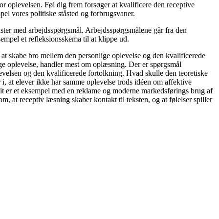
r oplevelsen. Føl dig frem forsøger at kvalificere den receptive
mpel vores politiske ståsted og forbrugsvaner.
 tekster med arbejdsspørgsmål. Arbejdsspørgsmålene går fra den
sempel et refleksionsskema til at klippe ud.
 at skabe bro mellem den personlige oplevelse og den kvalificerede
sige oplevelse, handler mest om oplæsning. Der er spørgsmål
evelsen og den kvalificerede fortolkning. Hvad skulle den teoretiske
r i, at elever ikke har samme oplevelse trods idéen om affektive
nit er et eksempel med en reklame og moderne markedsførings brug af
t receptiv læsning skaber kontakt til teksten, og at følelser spiller