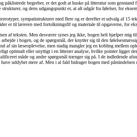
åklistrede begreber, er det godt at huske på litteratur som genstand fo
le strukturer, og dens udgangspunkt er, at alt udgår fra følelser, for ekse
stereotyper, sympatistrukturer med flere og er derefter et udvalg af 15
ider er til læreren med fortolkningsfif og materiale til opgaverne, for ek
en af teksten. Men desværre synes jeg ikke, bogen helt hjælper mig til
 arbejde i bogen, og de spørgsmål, der knytter sig til den følelsesmæs
rund af sin læseoplevelse, men stadig mangler jeg en kobling mellem opl
 optimalt eller unyttigt i en litterær analyse, hvilke pointer ligger de
lificeret måde og andre spørgsmål trænger sig på. I de indledende afs
have uddybet mere af. Men i al fald bidrager bogen med påmindelsen om, a