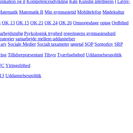
kation og it
Kompetenceudvikling
Køn
Kunstig intelligens
l
Lærer-
Matematik
Matematik B
Min gymnasietid
Mobiltelefon
Mødekultur
g
OK 13
OK 15
OK 21
OK 24
OK 26
Omsorgsdage
optag
Ordblind
arbejdsmiljø
Psykologisk tryghed
regeringens gymnasieudspil
rategier
samarbejde mellem uddannelser
 arv
Sociale Medier
Socialt taxameter
søgetal
SOP
Sorgorlov
SRP
ring
Tillidsrepræsentant
Tilsyn
Tværfaglighed
Uddannelsespolitik
UC
Ytringsfrihed
13
Uddannelsespolitik