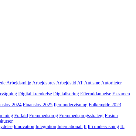
æde
Arbejdsmiljø
Arbejdspres
Arbejdstid
AT
Autisme
Autoriteter
ervågning
Digital krænkelse
Digitalisering
Efteruddannelse
Eksamen
anslov 2024
Finanslov 2025
fjernundervisning
Folkemøde 2023
retning
Frafald
Fremmedsprog
Fremmedsprogsstrategi
Fusion
skurser
lydelse
Innovation
Integration
Internationalt
It
It i undervisning
It-