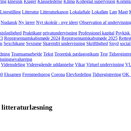
ring
kinesisk
Klager
Klasseledelse
Klima
Kollegial supervision
Kommuni
Ligestilling
Litteratur
Litteraturkanon
Lokalaftale
Lokalløn
Løn
Magt
Nudansk
Ny lærer
Nyt skoleår - nye ideer
Observation af undervisnin
sisfaglighed
Praktikant
privatundervisning
Professionel kapital
Psykisk 
23
Repræsentantskabsmøde 2024
Repræsentantskabsmøde 2025
Rettest
yn
Sexchikane
Sexisme
Skærmfri undervisning
Skriftlighed
Snyd
social
dning
Teamsamarbejde
Tekst
Teoretisk pædagogikum
Test
Tidsregistre
isningsevaluering
Vidensdeling
Videregående uddannelse
Vikar
Virtuel undervisning
V
30
Eksamen
Fremmedsprog
Corona
Elevfordeling
Tidsregistrering
OK 
 litteraturlæsning