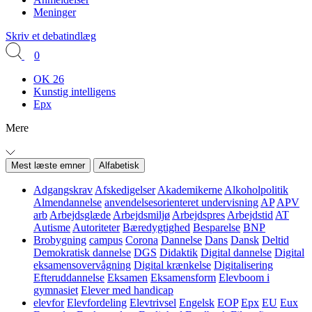
Meninger
Skriv et debatindlæg
0
OK 26
Kunstig intelligens
Epx
Mere
Mest læste emner
Alfabetisk
Adgangskrav
Afskedigelser
Akademikerne
Alkoholpolitik
Almendannelse
anvendelsesorienteret undervisning
AP
APV
arb
Arbejdsglæde
Arbejdsmiljø
Arbejdspres
Arbejdstid
AT
Autisme
Autoriteter
Bæredygtighed
Besparelse
BNP
Brobygning
campus
Corona
Dannelse
Dans
Dansk
Deltid
Demokratisk dannelse
DGS
Didaktik
Digital dannelse
Digital
eksamensovervågning
Digital krænkelse
Digitalisering
Efteruddannelse
Eksamen
Eksamensform
Elevboom i
gymnasiet
Elever med handicap
elevfor
Elevfordeling
Elevtrivsel
Engelsk
EOP
Epx
EU
Eux