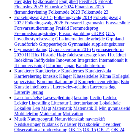
Fængsler
Fagkonsulent
Faglighed
Feedback
Filosofi
Finanslov 2023
Finanslov 2024
Finanslov 2025
fjernundervisning
Folkemøde 2023
Folkemøde 23
Folketingsvalg 2015
Folketingsvalg 2019
Folketingsvalg
2022
Folketingsvalg 2026
Forsvaret i gymnasiet
Forsvarslinje
Forsvarsstudieretning
Frafald
Fremmedsprog
Fremmedsprogsstrategi
Fusion
gambling
GDPR
GL's
hovedbestyrelsesvalg
GLs internationale arbejde
Grønland
Grundforløb
Gruppearbejde
Gymnasiale suppleringskurser
Gymnasielukning
Gymnasiereform 2016
Gymnasiereform
2030
Hf
Hhx
Historie
Høje følelsesmæssige krav
Htx
Idræt
Indeklima
Indflydelse
Innovation
Integration
Internationalt
It
It i undervisning
It-forbud
Japan
Kandidatreform
Karakterer
Karakterkrav
Karakterræs
Karakterskala
Karrierelæring
kinesisk
Klager
Klasseledelse
Klima
Kollegial
supervision
Kommunikation og it
Kompetenceudvikling
Køn
Kunstig intelligens
l
Lærer-elev-relation
Lærerens dag
Lærerliv
læring
Læseforståelse
Læsevejledning
læsning
Lectio
Ledelse
Lektier
Ligestilling
Litteratur
Litteraturkanon
Lokalaftale
Lokalløn
Løn
Magt
Matematik
Matematik B
Min gymnasietid
Mobiltelefon
Mødekultur
Motivation
Musik
Naturgeografi
Naturvidenskab
navneskift
Nedskæringer
Nudansk
Ny lærer
Nyt skoleår - nye ideer
Observation af undervisning
OK 13
OK 15
OK 21
OK 24