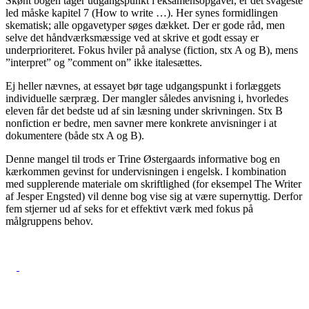
Skønt bogen tager udgangspunkt i eksamensopgaver, er det svageste
led måske kapitel 7 (How to write …). Her synes formidlingen
skematisk; alle opgavetyper søges dækket. Der er gode råd, men
selve det håndværksmæssige ved at skrive et godt essay er
underprioriteret. Fokus hviler på analyse (fiction, stx A og B), mens
”interpret” og ”comment on” ikke italesættes.
Ej heller nævnes, at essayet bør tage udgangspunkt i forlæggets
individuelle særpræg. Der mangler således anvisning i, hvorledes
eleven får det bedste ud af sin læsning under skrivningen. Stx B
nonfiction er bedre, men savner mere konkrete anvisninger i at
dokumentere (både stx A og B).
Denne mangel til trods er Trine Østergaards informative bog en
kærkommen gevinst for undervisningen i engelsk. I kombination
med supplerende materiale om skriftlighed (for eksempel The Writer
af Jesper Engsted) vil denne bog vise sig at være supernyttig. Derfor
fem stjerner ud af seks for et effektivt værk med fokus på
målgruppens behov.