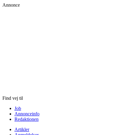
Annonce
Skip
to
content
Find vej til
Job
Annonceinfo
Redaktionen
Artikler
Anmeldelser