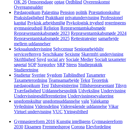
OK 26
Omsorgsdage
optag
Ordblind
Overenskomst
Overgangsalder
Pædagogikum
Palæstina
Pension
politik
Præstationskultur
Praksisfaglighed
Praktikant
privatundervisning
Professionel
kapital
Psykisk arbejdsmiljø
Psykologisk tryghed
regeringens
gymnasieudspil
Religion
Repræsentantskabsmøde
Repræsentantskabsmøde 2023
Repræsentantskabsmøde 2024
Repræsentantskabsmøde 2025
Rettestrategier
samarbejde
mellem uddannelser
Seksualundervisning
Selvcensur
Seniorarbejdsliv
serviceeftersyn
Sexchikane
Sexisme
Skærmfri undervisning
Skriftlighed
Snyd
social arv
Sociale Medier
Socialt taxameter
søgetal
SOP
Sorgorlov
SRP
Stress
Studiepraktik
Studieretning
Studietur
Sverige
Sygdom
Talblindhed
Taxameter
Taxameterordning
Teamsamarbejde
Tekst
Teoretisk
pædagogikum
Test
Tidsregistrering
Tillidsrepræsentant
Tilsyn
Tværfaglighed
Uddannelsespolitik
Udveksling
Undervisning
Undervisningsdifferentiering
Undervisningsevaluering
ungdomskultur
ungdomsuddannelse
valg
Valgkamp
Vejledning
Vidensdeling
Videregående uddannelse
Vikar
Virtuel undervisning
VUC
Ytringsfrihed
Gymnasiereform 2016
Kunstig intelligens
Gymnasiereform
2030
Eksamen
Fremmedsprog
Corona
Elevfordeling