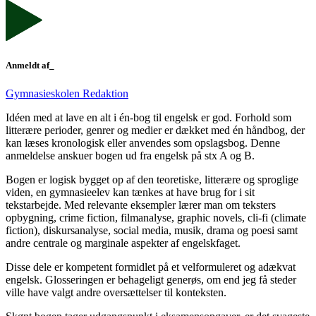
Anmeldt af_
Gymnasieskolen Redaktion
Idéen med at lave en alt i én-bog til engelsk er god. Forhold som
litterære perioder, genrer og medier er dækket med én håndbog, der
kan læses kronologisk eller anvendes som opslagsbog. Denne
anmeldelse anskuer bogen ud fra engelsk på stx A og B.
Bogen er logisk bygget op af den teoretiske, litterære og sproglige
viden, en gymnasieelev kan tænkes at have brug for i sit
tekstarbejde. Med relevante eksempler lærer man om teksters
opbygning, crime fiction, filmanalyse, graphic novels, cli-fi (climate
fiction), diskursanalyse, social media, musik, drama og poesi samt
andre centrale og marginale aspekter af engelskfaget.
Disse dele er kompetent formidlet på et velformuleret og adækvat
engelsk. Glosseringen er behageligt generøs, om end jeg få steder
ville have valgt andre oversættelser til konteksten.