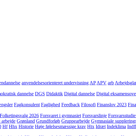
ndannelse
anvendelsesorienteret undervisning
AP
APV
arb
Arbejdsgl
kratisk dannelse
DGS
Didaktik
Digital dannelse
Digital eksamensov
ngsler
Fagkonsulent
Faglighed
Feedback
Filosofi
Finanslov 2023
Fin
Folketingsvalg 2026
Forsvaret i gymnasiet
Forsvarslinje
Forsvarsstudie
 arbejde
Grønland
Grundforløb
Gruppearbejde
Gymnasiale supplering
0
Hf
Hhx
Historie
Høje følelsesmæssige krav
Htx
Idræt
Indeklima
Indf