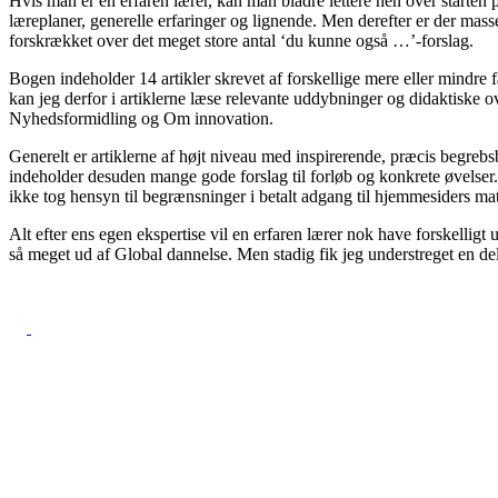
Hvis man er en erfaren lærer, kan man bladre lettere hen over starten p
læreplaner, generelle erfaringer og lignende. Men derefter er der mass
forskrækket over det meget store antal ‘du kunne også …’-forslag.
Bogen indeholder 14 artikler skrevet af forskellige mere eller mindre
kan jeg derfor i artiklerne læse relevante uddybninger og didaktiske 
Nyhedsformidling og Om innovation.
Generelt er artiklerne af højt niveau med inspirerende, præcis begrebsbr
indeholder desuden mange gode forslag til forløb og konkrete øvelser. E
ikke tog hensyn til begrænsninger i betalt adgang til hjemmesiders mat
Alt efter ens egen ekspertise vil en erfaren lærer nok have forskellig
så meget ud af Global dannelse. Men stadig fik jeg understreget en del