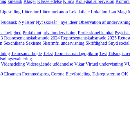
ring
kinesisk
Klager
Klasseledelse
Klima
Kollegial supervision
Kommuni
Ligestilling
Litteratur
Litteraturkanon
Lokalaftale
Lokalløn
Løn
Magt
Nudansk
Ny lærer
Nyt skoleår - nye ideer
Observation af undervisnin
sisfaglighed
Praktikant
privatundervisning
Professionel kapital
Psykisk 
23
Repræsentantskabsmøde 2024
Repræsentantskabsmøde 2025
Rettest
yn
Sexchikane
Sexisme
Skærmfri undervisning
Skriftlighed
Snyd
social
dning
Teamsamarbejde
Tekst
Teoretisk pædagogikum
Test
Tidsregistre
isningsevaluering
Vidensdeling
Videregående uddannelse
Vikar
Virtuel undervisning
V
30
Eksamen
Fremmedsprog
Corona
Elevfordeling
Tidsregistrering
OK 