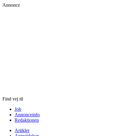
Annonce
Skip
to
content
Find vej til
Job
Annonceinfo
Redaktionen
Artikler
Anmeldelser