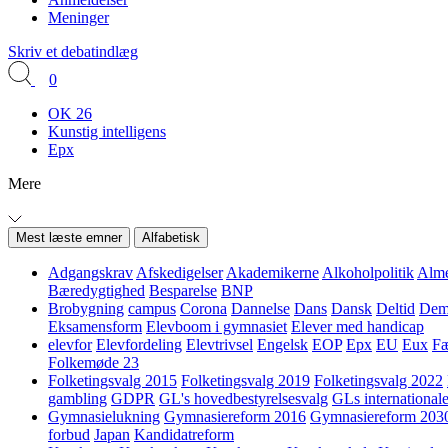
Meninger
Skriv et debatindlæg
0
OK 26
Kunstig intelligens
Epx
Mere
Mest læste emner
Alfabetisk
Adgangskrav
Afskedigelser
Akademikerne
Alkoholpolitik
Alme
Bæredygtighed
Besparelse
BNP
Brobygning
campus
Corona
Dannelse
Dans
Dansk
Deltid
Demo
Eksamensform
Elevboom i gymnasiet
Elever med handicap
elevfor
Elevfordeling
Elevtrivsel
Engelsk
EOP
Epx
EU
Eux
Fæ
Folkemøde 23
Folketingsvalg 2015
Folketingsvalg 2019
Folketingsvalg 2022
gambling
GDPR
GL's hovedbestyrelsesvalg
GLs internationale
Gymnasielukning
Gymnasiereform 2016
Gymnasiereform 203
forbud
Japan
Kandidatreform