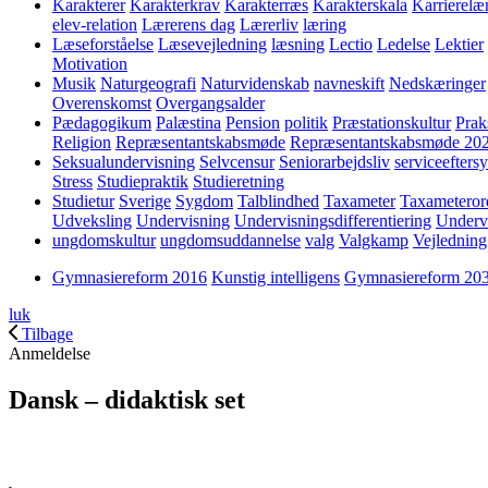
Karakterer
Karakterkrav
Karakterræs
Karakterskala
Karrierelæ
elev-relation
Lærerens dag
Lærerliv
læring
Læseforståelse
Læsevejledning
læsning
Lectio
Ledelse
Lektier
Motivation
Musik
Naturgeografi
Naturvidenskab
navneskift
Nedskæringer
Overenskomst
Overgangsalder
Pædagogikum
Palæstina
Pension
politik
Præstationskultur
Prak
Religion
Repræsentantskabsmøde
Repræsentantskabsmøde 20
Seksualundervisning
Selvcensur
Seniorarbejdsliv
serviceefters
Stress
Studiepraktik
Studieretning
Studietur
Sverige
Sygdom
Talblindhed
Taxameter
Taxameteror
Udveksling
Undervisning
Undervisningsdifferentiering
Underv
ungdomskultur
ungdomsuddannelse
valg
Valgkamp
Vejledning
Gymnasiereform 2016
Kunstig intelligens
Gymnasiereform 20
luk
Tilbage
Anmeldelse
Dansk – didaktisk set