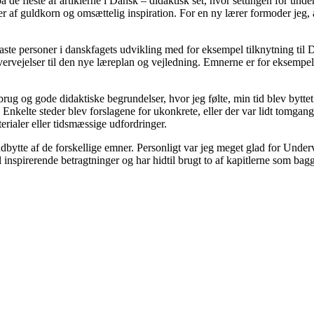
å de fleste af artiklerne i Dansk – didaktisk set, hvor settingen for un
er af guldkorn og omsættelig inspiration. For en ny lærer formoder jeg, 
 faste personer i danskfagets udvikling med for eksempel tilknytning ti
overvejelser til den nye læreplan og vejledning. Emnerne er for eksempe
ug og gode didaktiske begrundelser, hvor jeg følte, min tid blev byttet ti
nkelte steder blev forslagene for ukonkrete, eller der var lidt tomgang i 
erialer eller tidsmæssige udfordringer.
t udbytte af de forskellige emner. Personligt var jeg meget glad for Unde
 inspirerende betragtninger og har hidtil brugt to af kapitlerne som ba