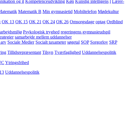
kation og it
Kompetenceudvikling
Køn
Kunstig intelligens
l
Lærer-
Matematik
Matematik B
Min gymnasietid
Mobiltelefon
Mødekultur
g
OK 13
OK 15
OK 21
OK 24
OK 26
Omsorgsdage
optag
Ordblind
arbejdsmiljø
Psykologisk tryghed
regeringens gymnasieudspil
rategier
samarbejde mellem uddannelser
 arv
Sociale Medier
Socialt taxameter
søgetal
SOP
Sorgorlov
SRP
ring
Tillidsrepræsentant
Tilsyn
Tværfaglighed
Uddannelsespolitik
UC
Ytringsfrihed
13
Uddannelsespolitik