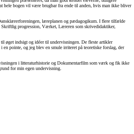
dervisningen præsenteres, da man godt kender eleverne, tidligere
at hele bogen vil være brugbar fra ende til anden, hvis man ikke bliver
l Dansklærerforeningen, læreplanen og pædagogikum. I flere tilfælde
l Skriftlig progression, Værket, Læreren som skrivedidaktiker,
l øget indsigt og idéer til undervisningen. De fleste artikler
en pointe, og jeg blev en smule irriteret på teoretiske forslag, der
rvisningen i litteraturhistorie og Dokumentarfilm som værk og fik ikke
ggrund for min egen undervisning.