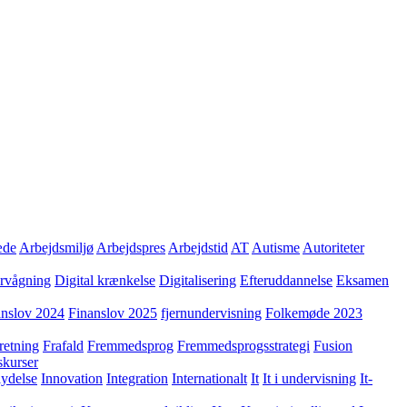
æde
Arbejdsmiljø
Arbejdspres
Arbejdstid
AT
Autisme
Autoriteter
ervågning
Digital krænkelse
Digitalisering
Efteruddannelse
Eksamen
anslov 2024
Finanslov 2025
fjernundervisning
Folkemøde 2023
retning
Frafald
Fremmedsprog
Fremmedsprogsstrategi
Fusion
skurser
lydelse
Innovation
Integration
Internationalt
It
It i undervisning
It-