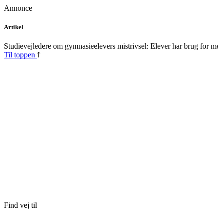
Annonce
Skip
Artikel
to
content
Studievejledere om gymnasieelevers mistrivsel: Elever har brug for m
Til toppen
Find vej til