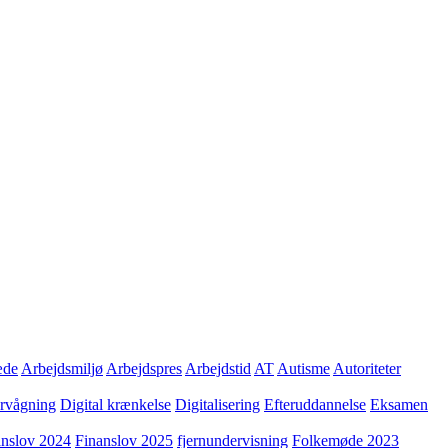
æde
Arbejdsmiljø
Arbejdspres
Arbejdstid
AT
Autisme
Autoriteter
ervågning
Digital krænkelse
Digitalisering
Efteruddannelse
Eksamen
anslov 2024
Finanslov 2025
fjernundervisning
Folkemøde 2023