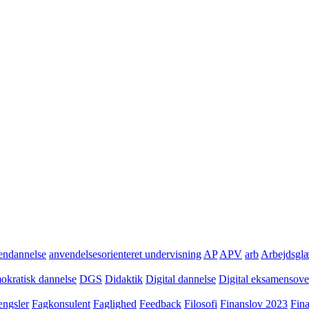
ndannelse
anvendelsesorienteret undervisning
AP
APV
arb
Arbejdsgl
kratisk dannelse
DGS
Didaktik
Digital dannelse
Digital eksamensov
ngsler
Fagkonsulent
Faglighed
Feedback
Filosofi
Finanslov 2023
Fin