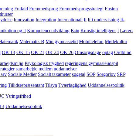
retning
Frafald
Fremmedsprog
Fremmedsprogsstrategi
Fusion
skurser
lydelse
Innovation
Integration
Internationalt
It
It i undervisning
It-
kation og it
Kompetenceudvikling
Køn
Kunstig intelligens
l
Lærer-
Matematik
Matematik B
Min gymnasietid
Mobiltelefon
Mødekultur
g
OK 13
OK 15
OK 21
OK 24
OK 26
Omsorgsdage
optag
Ordblind
arbejdsmiljø
Psykologisk tryghed
regeringens gymnasieudspil
rategier
samarbejde mellem uddannelser
 arv
Sociale Medier
Socialt taxameter
søgetal
SOP
Sorgorlov
SRP
ring
Tillidsrepræsentant
Tilsyn
Tværfaglighed
Uddannelsespolitik
UC
Ytringsfrihed
13
Uddannelsespolitik