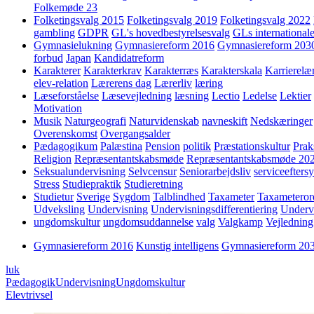
Folkemøde 23
Folketingsvalg 2015
Folketingsvalg 2019
Folketingsvalg 2022
gambling
GDPR
GL's hovedbestyrelsesvalg
GLs internationale
Gymnasielukning
Gymnasiereform 2016
Gymnasiereform 203
forbud
Japan
Kandidatreform
Karakterer
Karakterkrav
Karakterræs
Karakterskala
Karrierelæ
elev-relation
Lærerens dag
Lærerliv
læring
Læseforståelse
Læsevejledning
læsning
Lectio
Ledelse
Lektier
Motivation
Musik
Naturgeografi
Naturvidenskab
navneskift
Nedskæringer
Overenskomst
Overgangsalder
Pædagogikum
Palæstina
Pension
politik
Præstationskultur
Prak
Religion
Repræsentantskabsmøde
Repræsentantskabsmøde 20
Seksualundervisning
Selvcensur
Seniorarbejdsliv
serviceefters
Stress
Studiepraktik
Studieretning
Studietur
Sverige
Sygdom
Talblindhed
Taxameter
Taxameteror
Udveksling
Undervisning
Undervisningsdifferentiering
Underv
ungdomskultur
ungdomsuddannelse
valg
Valgkamp
Vejledning
Gymnasiereform 2016
Kunstig intelligens
Gymnasiereform 20
luk
Pædagogik
Undervisning
Ungdomskultur
Elevtrivsel