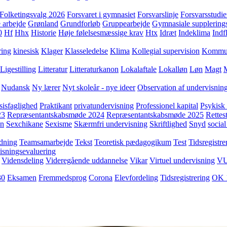
Folketingsvalg 2026
Forsvaret i gymnasiet
Forsvarslinje
Forsvarsstudie
 arbejde
Grønland
Grundforløb
Gruppearbejde
Gymnasiale supplering
0
Hf
Hhx
Historie
Høje følelsesmæssige krav
Htx
Idræt
Indeklima
Indf
ring
kinesisk
Klager
Klasseledelse
Klima
Kollegial supervision
Kommuni
Ligestilling
Litteratur
Litteraturkanon
Lokalaftale
Lokalløn
Løn
Magt
Nudansk
Ny lærer
Nyt skoleår - nye ideer
Observation af undervisnin
sisfaglighed
Praktikant
privatundervisning
Professionel kapital
Psykisk 
23
Repræsentantskabsmøde 2024
Repræsentantskabsmøde 2025
Rettest
yn
Sexchikane
Sexisme
Skærmfri undervisning
Skriftlighed
Snyd
social
dning
Teamsamarbejde
Tekst
Teoretisk pædagogikum
Test
Tidsregistre
isningsevaluering
Vidensdeling
Videregående uddannelse
Vikar
Virtuel undervisning
V
30
Eksamen
Fremmedsprog
Corona
Elevfordeling
Tidsregistrering
OK 