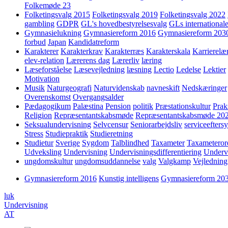
Folkemøde 23
Folketingsvalg 2015
Folketingsvalg 2019
Folketingsvalg 2022
gambling
GDPR
GL's hovedbestyrelsesvalg
GLs internationale
Gymnasielukning
Gymnasiereform 2016
Gymnasiereform 203
forbud
Japan
Kandidatreform
Karakterer
Karakterkrav
Karakterræs
Karakterskala
Karrierelæ
elev-relation
Lærerens dag
Lærerliv
læring
Læseforståelse
Læsevejledning
læsning
Lectio
Ledelse
Lektier
Motivation
Musik
Naturgeografi
Naturvidenskab
navneskift
Nedskæringer
Overenskomst
Overgangsalder
Pædagogikum
Palæstina
Pension
politik
Præstationskultur
Prak
Religion
Repræsentantskabsmøde
Repræsentantskabsmøde 20
Seksualundervisning
Selvcensur
Seniorarbejdsliv
serviceefters
Stress
Studiepraktik
Studieretning
Studietur
Sverige
Sygdom
Talblindhed
Taxameter
Taxameteror
Udveksling
Undervisning
Undervisningsdifferentiering
Underv
ungdomskultur
ungdomsuddannelse
valg
Valgkamp
Vejledning
Gymnasiereform 2016
Kunstig intelligens
Gymnasiereform 20
luk
Undervisning
AT