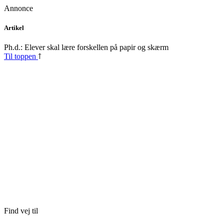
Annonce
Skip
Artikel
to
content
Ph.d.: Elever skal lære forskellen på papir og skærm
Til toppen
Find vej til