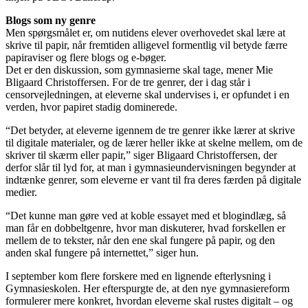
Blogs som ny genre
Men spørgsmålet er, om nutidens elever overhovedet skal lære at
skrive til papir, når fremtiden alligevel formentlig vil betyde færre
papiraviser og flere blogs og e-bøger.
Det er den diskussion, som gymnasierne skal tage, mener Mie
Bligaard Christoffersen. For de tre genrer, der i dag står i
censorvejledningen, at eleverne skal undervises i, er opfundet i en
verden, hvor papiret stadig dominerede.
“Det betyder, at eleverne igennem de tre genrer ikke lærer at skrive
til digitale materialer, og de lærer heller ikke at skelne mellem, om de
skriver til skærm eller papir,” siger Bligaard Christoffersen, der
derfor slår til lyd for, at man i gymnasieundervisningen begynder at
indtænke genrer, som eleverne er vant til fra deres færden på digitale
medier.
“Det kunne man gøre ved at koble essayet med et blogindlæg, så
man får en dobbeltgenre, hvor man diskuterer, hvad forskellen er
mellem de to tekster, når den ene skal fungere på papir, og den
anden skal fungere på internettet,” siger hun.
I september kom flere forskere med en lignende efterlysning i
Gymnasieskolen. Her efterspurgte de, at den nye gymnasiereform
formulerer mere konkret, hvordan eleverne skal rustes digitalt – og