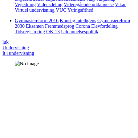
Vejledning
Vidensdeling
Videregående uddannelse
Vikar
Virtuel undervisning
VUC
Ytringsfrihed
Gymnasiereform 2016
Kunstig intelligens
Gymnasiereform
2030
Eksamen
Fremmedsprog
Corona
Elevfordeling
Tidsregistrering
OK 13
Uddannelsespolitik
luk
Undervisning
It i undervisning