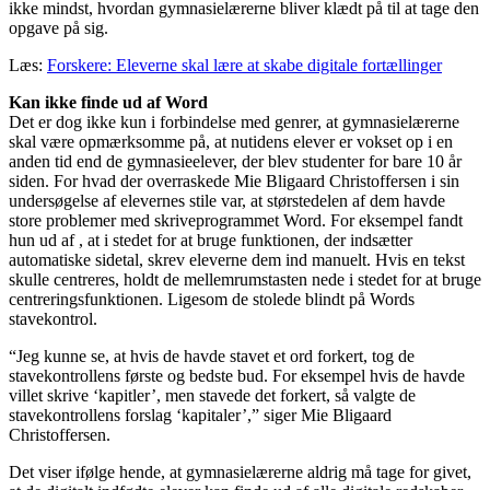
ikke mindst, hvordan gymnasielærerne bliver klædt på til at tage den
opgave på sig.
Læs:
Forskere: Eleverne skal lære at skabe digitale fortællinger
Kan ikke finde ud af Word
Det er dog ikke kun i forbindelse med genrer, at gymnasielærerne
skal være opmærksomme på, at nutidens elever er vokset op i en
anden tid end de gymnasieelever, der blev studenter for bare 10 år
siden. For hvad der overraskede Mie Bligaard Christoffersen i sin
undersøgelse af elevernes stile var, at størstedelen af dem havde
store problemer med skriveprogrammet Word. For eksempel fandt
hun ud af , at i stedet for at bruge funktionen, der indsætter
automatiske sidetal, skrev eleverne dem ind manuelt. Hvis en tekst
skulle centreres, holdt de mellemrumstasten nede i stedet for at bruge
centreringsfunktionen. Ligesom de stolede blindt på Words
stavekontrol.
“Jeg kunne se, at hvis de havde stavet et ord forkert, tog de
stavekontrollens første og bedste bud. For eksempel hvis de havde
villet skrive ‘kapitler’, men stavede det forkert, så valgte de
stavekontrollens forslag ‘kapitaler’,” siger Mie Bligaard
Christoffersen.
Det viser ifølge hende, at gymnasielærerne aldrig må tage for givet,