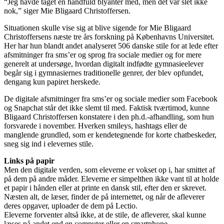
“Jeg havde taget en håndfuld blyanter med, men det var slet ikke
nok,” siger Mie Bligaard Christoffersen.
Situationen skulle vise sig at blive sigende for Mie Bligaard
Christoffersens næste tre års forskning på Københavns Universitet.
Her har hun blandt andet analyseret 506 danske stile for at lede efter
afsmitninger fra sms’er og sprog fra sociale medier og for mere
generelt at undersøge, hvordan digitalt indfødte gymnasieelever
begår sig i gymnasiernes traditionelle genrer, der blev opfundet,
dengang kun papiret herskede.
De digitale afsmitninger fra sms’er og sociale medier som Facebook
og Snapchat står det ikke slemt til med. Faktisk tværtimod, kunne
Bligaard Christoffersen konstatere i den ph.d.-afhandling, som hun
forsvarede i november. Hverken smileys, hashtags eller de
manglende grundled, som er kendetegnende for korte chatbeskeder,
sneg sig ind i elevernes stile.
Links på papir
Men den digitale verden, som eleverne er vokset op i, har smittet af
på dem på andre måder. Eleverne er simpelthen ikke vant til at holde
et papir i hånden eller at printe en dansk stil, efter den er skrevet.
Næsten alt, de læser, finder de på internettet, og når de afleverer
deres opgaver, uploader de dem på Lectio.
Eleverne forventer altså ikke, at de stile, de afleverer, skal kunne
læses på andet end en computer eller en smartphone.