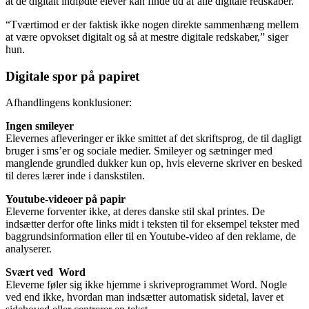
at de digitalt indfødte elever kan finde ud af alle digitale redskaber.
“Tværtimod er der faktisk ikke nogen direkte sammenhæng mellem
at være opvokset digitalt og så at mestre digitale redskaber,” siger
hun.
Digitale spor på papiret
Afhandlingens konklusioner:
Ingen smileyer
Elevernes afleveringer er ikke smittet af det skriftsprog, de til dagligt
bruger i sms’er og sociale medier. Smileyer og sætninger med
manglende grundled dukker kun op, hvis eleverne skriver en besked
til deres lærer inde i danskstilen.
Youtube-videoer på papir
Eleverne forventer ikke, at deres danske stil skal printes. De
indsætter derfor ofte links midt i teksten til for eksempel tekster med
baggrundsinformation eller til en Youtube-video af den reklame, de
analyserer.
Svært ved Word
Eleverne føler sig ikke hjemme i skriveprogrammet Word. Nogle
ved end ikke, hvordan man indsætter automatisk sidetal, laver et