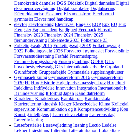
Demokratisk dannelse
DGS
Didaktik
Digital dannelse
Digital
eksamensovervågning
Digital krænkelse
Digitalisering
Efteruddannelse
Eksamen
Eksamensform
Elevboom i
gymnasiet
Elever med handicap
elevfor
Elevfordeling
Elevtrivsel
Engelsk
EOP
Epx
EU
Eux
Fængsler
Fagkonsulent
Faglighed
Feedback
Filosofi
Finanslov 2023
Finanslov 2024
Finanslov 2025
fjernundervisning
Folkemøde 2023
Folkemøde 23
Folketingsvalg 2015
Folketingsvalg 2019
Folketingsvalg
2022
Folketingsvalg 2026
Forsvaret i gymnasiet
Forsvarslinje
Forsvarsstudieretning
Frafald
Fremmedsprog
Fremmedsprogsstrategi
Fusion
gambling
GDPR
GL's
hovedbestyrelsesvalg
GLs internationale arbejde
Grønland
Grundforløb
Gruppearbejde
Gymnasiale suppleringskurser
Gymnasielukning
Gymnasiereform 2016
Gymnasiereform
2030
Hf
Hhx
Historie
Høje følelsesmæssige krav
Htx
Idræt
Indeklima
Indflydelse
Innovation
Integration
Internationalt
It
It i undervisning
It-forbud
Japan
Kandidatreform
Karakterer
Karakterkrav
Karakterræs
Karakterskala
Karrierelæring
kinesisk
Klager
Klasseledelse
Klima
Kollegial
supervision
Kommunikation og it
Kompetenceudvikling
Køn
Kunstig intelligens
l
Lærer-elev-relation
Lærerens dag
Lærerliv
læring
Læseforståelse
Læsevejledning
læsning
Lectio
Ledelse
Lektier
Ligestilling
Litteratur
Litteraturkanon
Lokalaftale