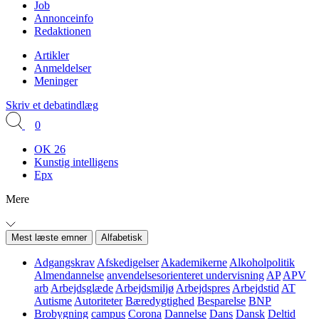
Job
Annonceinfo
Redaktionen
Artikler
Anmeldelser
Meninger
Skriv et debatindlæg
0
OK 26
Kunstig intelligens
Epx
Mere
Mest læste emner
Alfabetisk
Adgangskrav
Afskedigelser
Akademikerne
Alkoholpolitik
Almendannelse
anvendelsesorienteret undervisning
AP
APV
arb
Arbejdsglæde
Arbejdsmiljø
Arbejdspres
Arbejdstid
AT
Autisme
Autoriteter
Bæredygtighed
Besparelse
BNP
Brobygning
campus
Corona
Dannelse
Dans
Dansk
Deltid