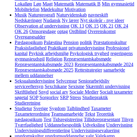
Lokalløn
Løn
Magt
Matematik
Matematik B
Min gymnasietid
Mobiltelefon
Mødekultur
Motivation
Musik
Naturgeografi
Naturvidenskab
navneskift
Nedskæringer
Nudansk
Ny lærer
Nyt skoleår - nye ideer
Observation af undervisning
OK 13
OK 15
OK 21
OK 24
OK 26
Omsorgsdage
optag
Ordblind
Overenskomst
Overgangsalder
Pædagogikum
Palæstina
Pension
politik
Præstationskultur
Praksisfaglighed
Praktikant
privatundervisning
Professionel
kapital
Psykisk arbejdsmiljø
Psykologisk tryghed
regeringens
gymnasieudspil
Religion
Repræsentantskabsmøde
Repræsentantskabsmøde 2023
Repræsentantskabsmøde 2024
Repræsentantskabsmøde 2025
Rettestrategier
samarbejde
mellem uddannelser
Seksualundervisning
Selvcensur
Seniorarbejdsliv
serviceeftersyn
Sexchikane
Sexisme
Skærmfri undervisning
Skriftlighed
Snyd
social arv
Sociale Medier
Socialt taxameter
søgetal
SOP
Sorgorlov
SRP
Stress
Studiepraktik
Studieretning
Studietur
Sverige
Sygdom
Talblindhed
Taxameter
Taxameterordning
Teamsamarbejde
Tekst
Teoretisk
pædagogikum
Test
Tidsregistrering
Tillidsrepræsentant
Tilsyn
Tværfaglighed
Uddannelsespolitik
Udveksling
Undervisning
Undervisningsdifferentiering
Undervisningsevaluering
ungdomskultur
ungdomsuddannelse
valg
Valgkamp