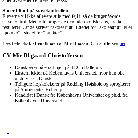
sidehoved eller centrerer en tekst.
Stoler blindt på stavekontrollen
Eleverne vil ikke aflevere stile med fejl i, så de bruger Words
stavekontrol. Men ofte bruger de den uden kritisk sans, hvilket
resulterer i, at de skriver “skoleartigt” i stedet for “skoleagtigt” eller
“pointer” i stedet for “punkter”.
Læs hele ph.d.-afhandlingen af Mie Bligaard Christoffersen
her
.
CV Mie Bligaard Christoffersen
Dansklærer på eux-linjen på TEC i Ballerup.
Ekstern lektor på Københavns Universitet, hvor hun bl.a.
underviser i Dansk.
Tidligere højskolelærer på Rødding Højskole og sproglærer
på Sprogcenter Hellerup.
Kandidat i Dansk fra Københavns Universitet og ph.d. fra
Københavns Universitet.