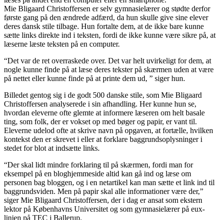
Mie Bligaard Christoffersen er selv gymnasielærer og stødte derfor
første gang på den ændrede adfærd, da hun skulle give sine elever
deres dansk stile tilbage. Hun fortalte dem, at de ikke bare kunne
sætte links direkte ind i teksten, fordi de ikke kunne være sikre på, at
læserne læste teksten på en computer.
“Det var de ret overraskede over. Det var helt uvirkeligt for dem, at
nogle kunne finde på at læse deres tekster på skærmen uden at være
på nettet eller kunne finde på at printe dem ud, ” siger hun.
Billedet gentog sig i de godt 500 danske stile, som Mie Bligaard
Christoffersen analyserede i sin afhandling. Her kunne hun se,
hvordan eleverne ofte glemte at informere læseren om helt basale
ting, som folk, der er vokset op med bøger og papir, er vant til.
Eleverne udelod ofte at skrive navn på opgaven, at fortælle, hvilken
kontekst den er skrevet i eller at forklare baggrundsoplysninger i
stedet for blot at indsætte links.
“Der skal lidt mindre forklaring til på skærmen, fordi man for
eksempel på en bloghjemmeside altid kan gå ind og læse om
personen bag bloggen, og i en netartikel kan man sætte et link ind til
baggrundsviden. Men på papir skal alle informationer være der,”
siger Mie Bligaard Christoffersen, der i dag er ansat som ekstern
lektor på Københavns Universitet og som gymnasielærer på eux-
linjen på TEC i Ballerup.