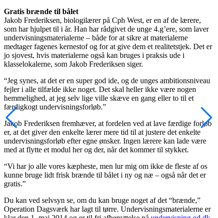
Gratis brænde til bålet
Jakob Frederiksen, biologilærer på Cph West, er en af de lærere,
som har hjulpet til i år. Han har rådgivet de unge 4.g’ere, som laver
undervisningsmaterialerne – både for at sikre at materialerne
medtager fagenes kernestof og for at give dem et realitetstjek. Det er
jo sjovest, hvis materialerne også kan bruges i praksis ude i
klasselokalerne, som Jakob Frederiksen siger.
“Jeg synes, at det er en super god ide, og de unges ambitionsniveau
fejler i alle tilfælde ikke noget. Det skal heller ikke være nogen
hemmelighed, at jeg selv lige ville skæve en gang eller to til et
færdigkogt undervisningsforløb.”
Jakob Frederiksen fremhæver, at fordelen ved at lave færdige forløb
er, at det giver den enkelte lærer mere tid til at justere det enkelte
undervisningsforløb efter egne ønsker. Ingen lærere kan lade være
med at flytte et modul her og der, når det kommer til stykket.
“Vi har jo alle vores kæpheste, men lur mig om ikke de fleste af os
kunne bruge lidt frisk brænde til bålet i ny og næ – også når det er
gratis.”
Du kan ved selvsyn se, om du kan bruge noget af det “brænde,”
Operation Dagsværk har lagt til tørre. Undervisningsmaterialerne er
klar den 1. maj 2014 og er til fri afbenyttelse på
undervisning.od.dk
.