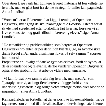
Operation Dagsværk har tidligere leveret materiale til forskellige fag
hvert år, men er gået bort fra denne strategi, fortæller kampagneleder
Anna Lundbak.
“Vores mål er at få lærerne til at kigge i retning af Operation
Dagsværk, hver gang de skal planlægge et AT-forløb. I stedet for at
skyde med spredehagl efter forskellige fag hvert år, forsøger vi at
lave et konsistent og gratis tilbud til lærere og elever,” siger Anna
Lundbak.
"De tematikker og problematikker, som berøres af Operation
Dagsværks projekter, er per definition tværfaglige, så hvorfor ikke
drage fordel af AT-undervisningens fokus på selv samme," spørger
hun retorisk.
Projekterne er udvalgt af danske gymnasieelever, fordi de synes, at
de er spændende og relevante, derfor vurderer Operation Dagsværk
også, at der grobund for at arbejde videre med temaerne.
“Vi kan fortsat ikke ramme alle fag hvert år, men med AT som
“paraply” tror vi, at langt flere lærere vil kigge forbi vores
undervisningsmateriale og bruge vores færdige forløb eller blot finde
inspiration,” siger Anna Lundbak.
Kampagnelederen fortæller, at der er positive tilbagemeldinger fra de
faglærere, som er med til at kvalitetssikre undervisningsmaterialerne.