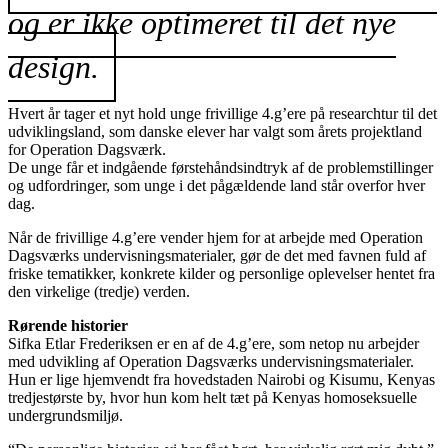
og er ikke optimeret til det nye
design.
Hvert år tager et nyt hold unge frivillige 4.g’ere på researchtur til det
udviklingsland, som danske elever har valgt som årets projektland
for Operation Dagsværk.
De unge får et indgående førstehåndsindtryk af de problemstillinger
og udfordringer, som unge i det pågældende land står overfor hver
dag.
Når de frivillige 4.g’ere vender hjem for at arbejde med Operation
Dagsværks undervisningsmaterialer, gør de det med favnen fuld af
friske tematikker, konkrete kilder og personlige oplevelser hentet fra
den virkelige (tredje) verden.
Rørende historier
Sifka Etlar Frederiksen er en af de 4.g’ere, som netop nu arbejder
med udvikling af Operation Dagsværks undervisningsmaterialer.
Hun er lige hjemvendt fra hovedstaden Nairobi og Kisumu, Kenyas
tredjestørste by, hvor hun kom helt tæt på Kenyas homoseksuelle
undergrundsmiljø.