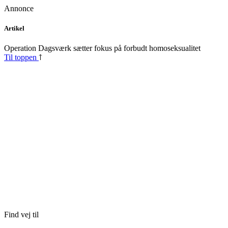
Annonce
Skip
Artikel
to
content
Operation Dagsværk sætter fokus på forbudt homoseksualitet
Til toppen
Find vej til