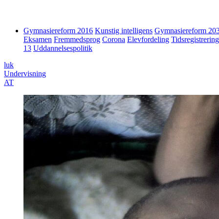
Gymnasiereform 2016
Kunstig intelligens
Gymnasiereform 20
Eksamen
Fremmedsprog
Corona
Elevfordeling
Tidsregistrering
13
Uddannelsespolitik
luk
Undervisning
AT