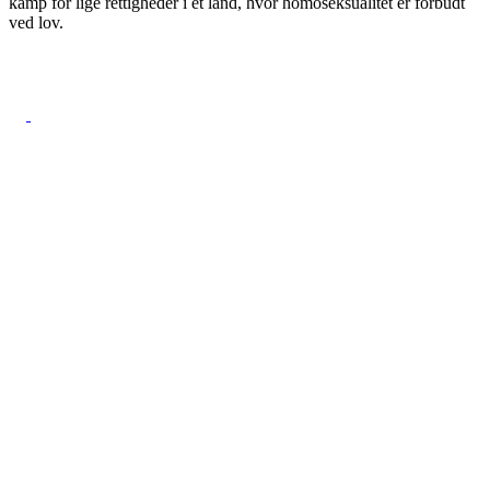
kamp for lige rettigheder i et land, hvor homoseksualitet er forbudt
ved lov.