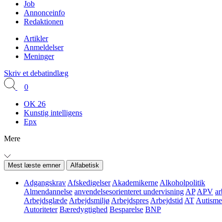
Job
Annonceinfo
Redaktionen
Artikler
Anmeldelser
Meninger
Skriv et debatindlæg
0
OK 26
Kunstig intelligens
Epx
Mere
Mest læste emner
Alfabetisk
Adgangskrav
Afskedigelser
Akademikerne
Alkoholpolitik
Almendannelse
anvendelsesorienteret undervisning
AP
APV
ar
Arbejdsglæde
Arbejdsmiljø
Arbejdspres
Arbejdstid
AT
Autisme
Autoriteter
Bæredygtighed
Besparelse
BNP