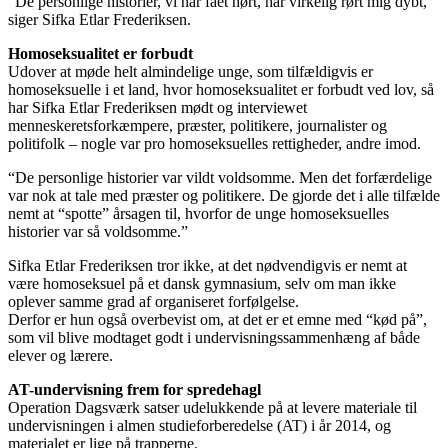
“De personlige historier, vi har fået hørt, har virkelig rørt mig dybt,”
siger Sifka Etlar Frederiksen.
Homoseksualitet er forbudt
Udover at møde helt almindelige unge, som tilfældigvis er
homoseksuelle i et land, hvor homoseksualitet er forbudt ved lov, så
har Sifka Etlar Frederiksen mødt og interviewet
menneskeretsforkæmpere, præster, politikere, journalister og
politifolk – nogle var pro homoseksuelles rettigheder, andre imod.
“De personlige historier var vildt voldsomme. Men det forfærdelige
var nok at tale med præster og politikere. De gjorde det i alle tilfælde
nemt at “spotte” årsagen til, hvorfor de unge homoseksuelles
historier var så voldsomme.”
Sifka Etlar Frederiksen tror ikke, at det nødvendigvis er nemt at
være homoseksuel på et dansk gymnasium, selv om man ikke
oplever samme grad af organiseret forfølgelse.
Derfor er hun også overbevist om, at det er et emne med “kød på”,
som vil blive modtaget godt i undervisningssammenhæng af både
elever og lærere.
AT-undervisning frem for s
predehagl
Operation Dagsværk satser udelukkende på at levere materiale til
undervisningen i almen studieforberedelse (AT) i år 2014, og
materialet er lige på trapperne.