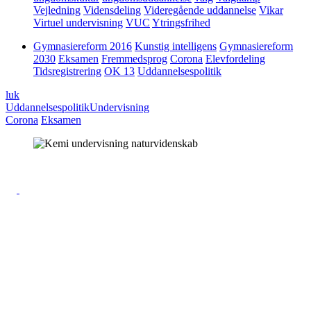
Vejledning
Vidensdeling
Videregående uddannelse
Vikar
Virtuel undervisning
VUC
Ytringsfrihed
Gymnasiereform 2016
Kunstig intelligens
Gymnasiereform
2030
Eksamen
Fremmedsprog
Corona
Elevfordeling
Tidsregistrering
OK 13
Uddannelsespolitik
luk
Uddannelsespolitik
Undervisning
Corona
Eksamen