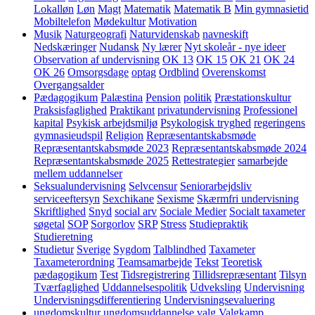
Lokalløn
Løn
Magt
Matematik
Matematik B
Min gymnasietid
Mobiltelefon
Mødekultur
Motivation
Musik
Naturgeografi
Naturvidenskab
navneskift
Nedskæringer
Nudansk
Ny lærer
Nyt skoleår - nye ideer
Observation af undervisning
OK 13
OK 15
OK 21
OK 24
OK 26
Omsorgsdage
optag
Ordblind
Overenskomst
Overgangsalder
Pædagogikum
Palæstina
Pension
politik
Præstationskultur
Praksisfaglighed
Praktikant
privatundervisning
Professionel
kapital
Psykisk arbejdsmiljø
Psykologisk tryghed
regeringens
gymnasieudspil
Religion
Repræsentantskabsmøde
Repræsentantskabsmøde 2023
Repræsentantskabsmøde 2024
Repræsentantskabsmøde 2025
Rettestrategier
samarbejde
mellem uddannelser
Seksualundervisning
Selvcensur
Seniorarbejdsliv
serviceeftersyn
Sexchikane
Sexisme
Skærmfri undervisning
Skriftlighed
Snyd
social arv
Sociale Medier
Socialt taxameter
søgetal
SOP
Sorgorlov
SRP
Stress
Studiepraktik
Studieretning
Studietur
Sverige
Sygdom
Talblindhed
Taxameter
Taxameterordning
Teamsamarbejde
Tekst
Teoretisk
pædagogikum
Test
Tidsregistrering
Tillidsrepræsentant
Tilsyn
Tværfaglighed
Uddannelsespolitik
Udveksling
Undervisning
Undervisningsdifferentiering
Undervisningsevaluering
ungdomskultur
ungdomsuddannelse
valg
Valgkamp