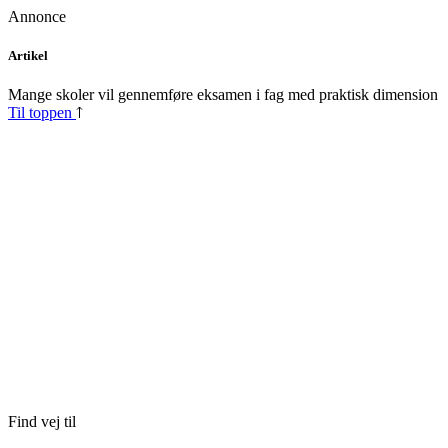
Annonce
Skip
Artikel
to
content
Mange skoler vil gennemføre eksamen i fag med praktisk dimension
Til toppen
Find vej til