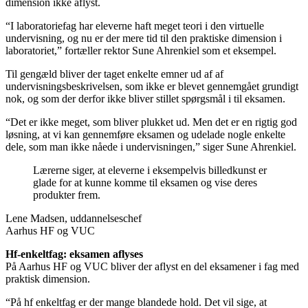
dimension ikke aflyst.
“I laboratoriefag har eleverne haft meget teori i den virtuelle
undervisning, og nu er der mere tid til den praktiske dimension i
laboratoriet,” fortæller rektor Sune Ahrenkiel som et eksempel.
Til gengæld bliver der taget enkelte emner ud af af
undervisningsbeskrivelsen, som ikke er blevet gennemgået grundigt
nok, og som der derfor ikke bliver stillet spørgsmål i til eksamen.
“Det er ikke meget, som bliver plukket ud. Men det er en rigtig god
løsning, at vi kan gennemføre eksamen og udelade nogle enkelte
dele, som man ikke nåede i undervisningen,” siger Sune Ahrenkiel.
Lærerne siger, at eleverne i eksempelvis billedkunst er
glade for at kunne komme til eksamen og vise deres
produkter frem.
Lene Madsen, uddannelseschef
Aarhus HF og VUC
Hf-enkeltfag: eksamen aflyses
På Aarhus HF og VUC bliver der aflyst en del eksamener i fag med
praktisk dimension.
“På hf enkeltfag er der mange blandede hold. Det vil sige, at