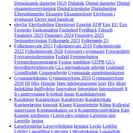
Demokratisk dannelse
DGS
Didaktik
Digital dannelse
Digital
eksamensovervågning
Digital krænkelse
Digitalisering
Efteruddannelse
Eksamen
Eksamensform
Elevboom i
gymnasiet
Elever med handicap
elevfor
Elevfordeling
Elevtrivsel
Engelsk
EOP
Epx
EU
Eux
Fængsler
Fagkonsulent
Faglighed
Feedback
Filosofi
Finanslov 2023
Finanslov 2024
Finanslov 2025
fjernundervisning
Folkemøde 2023
Folkemøde 23
Folketingsvalg 2015
Folketingsvalg 2019
Folketingsvalg
2022
Folketingsvalg 2026
Forsvaret i gymnasiet
Forsvarslinje
Forsvarsstudieretning
Frafald
Fremmedsprog
Fremmedsprogsstrategi
Fusion
gambling
GDPR
GL's
hovedbestyrelsesvalg
GLs internationale arbejde
Grønland
Grundforløb
Gruppearbejde
Gymnasiale suppleringskurser
Gymnasielukning
Gymnasiereform 2016
Gymnasiereform
2030
Hf
Hhx
Historie
Høje følelsesmæssige krav
Htx
Idræt
Indeklima
Indflydelse
Innovation
Integration
Internationalt
It
It i undervisning
It-forbud
Japan
Kandidatreform
Karakterer
Karakterkrav
Karakterræs
Karakterskala
Karrierelæring
kinesisk
Klager
Klasseledelse
Klima
Kollegial
supervision
Kommunikation og it
Kompetenceudvikling
Køn
Kunstig intelligens
l
Lærer-elev-relation
Lærerens dag
Lærerliv
læring
Læseforståelse
Læsevejledning
læsning
Lectio
Ledelse
Lektier
Ligestilling
Litteratur
Litteraturkanon
Lokalaftale