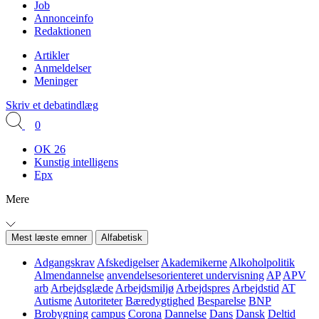
Job
Annonceinfo
Redaktionen
Artikler
Anmeldelser
Meninger
Skriv et debatindlæg
0
OK 26
Kunstig intelligens
Epx
Mere
Mest læste emner
Alfabetisk
Adgangskrav
Afskedigelser
Akademikerne
Alkoholpolitik
Almendannelse
anvendelsesorienteret undervisning
AP
APV
arb
Arbejdsglæde
Arbejdsmiljø
Arbejdspres
Arbejdstid
AT
Autisme
Autoriteter
Bæredygtighed
Besparelse
BNP
Brobygning
campus
Corona
Dannelse
Dans
Dansk
Deltid