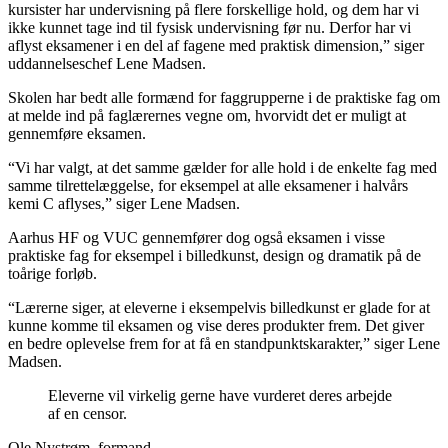
kursister har undervisning på flere forskellige hold, og dem har vi
ikke kunnet tage ind til fysisk undervisning før nu. Derfor har vi
aflyst eksamener i en del af fagene med praktisk dimension,” siger
uddannelseschef Lene Madsen.
Skolen har bedt alle formænd for faggrupperne i de praktiske fag om
at melde ind på faglærernes vegne om, hvorvidt det er muligt at
gennemføre eksamen.
“Vi har valgt, at det samme gælder for alle hold i de enkelte fag med
samme tilrettelæggelse, for eksempel at alle eksamener i halvårs
kemi C aflyses,” siger Lene Madsen.
Aarhus HF og VUC gennemfører dog også eksamen i visse
praktiske fag for eksempel i billedkunst, design og dramatik på de
toårige forløb.
“Lærerne siger, at eleverne i eksempelvis billedkunst er glade for at
kunne komme til eksamen og vise deres produkter frem. Det giver
en bedre oplevelse frem for at få en standpunktskarakter,” siger Lene
Madsen.
Eleverne vil virkelig gerne have vurderet deres arbejde
af en censor.
Ole Nystrøm, formand