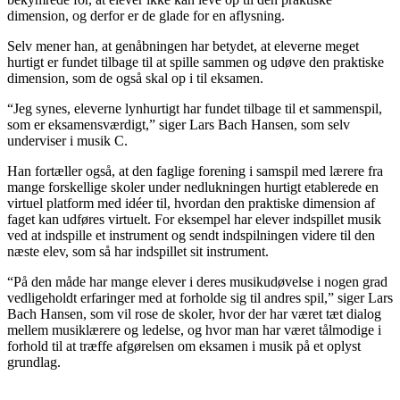
dimension, og derfor er de glade for en aflysning.
Selv mener han, at genåbningen har betydet, at eleverne meget
hurtigt er fundet tilbage til at spille sammen og udøve den praktiske
dimension, som de også skal op i til eksamen.
“Jeg synes, eleverne lynhurtigt har fundet tilbage til et sammenspil,
som er eksamensværdigt,” siger Lars Bach Hansen, som selv
underviser i musik C.
Han fortæller også, at den faglige forening i samspil med lærere fra
mange forskellige skoler under nedlukningen hurtigt etablerede en
virtuel platform med idéer til, hvordan den praktiske dimension af
faget kan udføres virtuelt. For eksempel har elever indspillet musik
ved at indspille et instrument og sendt indspilningen videre til den
næste elev, som så har indspillet sit instrument.
“På den måde har mange elever i deres musikudøvelse i nogen grad
vedligeholdt erfaringer med at forholde sig til andres spil,” siger Lars
Bach Hansen, som vil rose de skoler, hvor der har været tæt dialog
mellem musiklærere og ledelse, og hvor man har været tålmodige i
forhold til at træffe afgørelsen om eksamen i musik på et oplyst
grundlag.