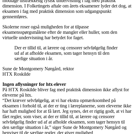
modtage tilstrækkelig fysisk undervisning i fag med praktisk
dimension. I Folketingets aftale om årets eksamener lyder det dog, at
eksamen i fag med praktisk dimension som udgangspunkt
gennemføres.
Skolerne roser også muligheden for at tilpasse
eksamensspørgsmålene efter de mangler eller huller, som den
virtuelle undervisning har betydet for faget.
Der er tillid til, at lærere og censorer selvfølgelig finder
ud af at afholde eksamen, som tager hensyn til den
særlige situation i år.
Sune de Montgomery Nørgård, rektor
HTX Roskilde
Ingen aflysninger for htx-elever
På HTX Roskilde bliver fag med praktisk dimension ikke aflyst for
eleverne på htx.
“Det kræver selvfølgelig, at vi har ekstra opmærksomhed på
eksamen i forhold til, at der er ting i læreplanerne, som eleverne ikke
har haft mulighed for at få lært. Jeg synes, det er rigtig godt, at vi har
fået regler, som viser, at der er tillid til, at lærere og censorer
selvfølgelig finder ud af at afholde eksamen, som tager hensyn til
den særlige situation i år,” siger Sune de Montgomery Nørgård og
henviser til de særlige regler, der giver mulighed