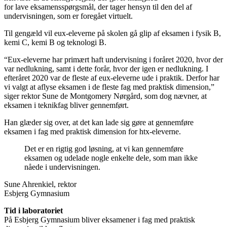
for lave eksamensspørgsmål, der tager hensyn til den del af
undervisningen, som er foregået virtuelt.
Til gengæld vil eux-eleverne på skolen gå glip af eksamen i fysik B,
kemi C, kemi B og teknologi B.
“Eux-eleverne har primært haft undervisning i foråret 2020, hvor der
var nedlukning, samt i dette forår, hvor der igen er nedlukning. I
efteråret 2020 var de fleste af eux-eleverne ude i praktik. Derfor har
vi valgt at aflyse eksamen i de fleste fag med praktisk dimension,”
siger rektor Sune de Montgomery Nørgård, som dog nævner, at
eksamen i teknikfag bliver gennemført.
Han glæder sig over, at det kan lade sig gøre at gennemføre
eksamen i fag med praktisk dimension for htx-eleverne.
Det er en rigtig god løsning, at vi kan gennemføre
eksamen og udelade nogle enkelte dele, som man ikke
nåede i undervisningen.
Sune Ahrenkiel, rektor
Esbjerg Gymnasium
Tid i laboratoriet
På Esbjerg Gymnasium bliver eksamener i fag med praktisk