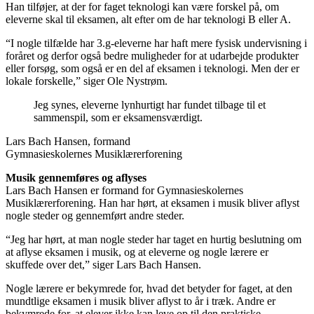
Han tilføjer, at der for faget teknologi kan være forskel på, om
eleverne skal til eksamen, alt efter om de har teknologi B eller A.
“I nogle tilfælde har 3.g-eleverne har haft mere fysisk undervisning i
foråret og derfor også bedre muligheder for at udarbejde produkter
eller forsøg, som også er en del af eksamen i teknologi. Men der er
lokale forskelle,” siger Ole Nystrøm.
Jeg synes, eleverne lynhurtigt har fundet tilbage til et
sammenspil, som er eksamensværdigt.
Lars Bach Hansen, formand
Gymnasieskolernes Musiklærerforening
Musik gennemføres og aflyses
Lars Bach Hansen er formand for Gymnasieskolernes
Musiklærerforening. Han har hørt, at eksamen i musik bliver aflyst
nogle steder og gennemført andre steder.
“Jeg har hørt, at man nogle steder har taget en hurtig beslutning om
at aflyse eksamen i musik, og at eleverne og nogle lærere er
skuffede over det,” siger Lars Bach Hansen.
Nogle lærere er bekymrede for, hvad det betyder for faget, at den
mundtlige eksamen i musik bliver aflyst to år i træk. Andre er
bekymrede for, at elever ikke kan leve op til den praktiske