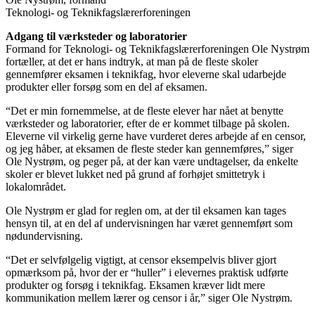
Teknologi- ​og Teknikfagslærerforeningen​
Adgang til værksteder og laboratorier
Formand for Teknologi- ​og Teknikfagslærerforeningen​ Ole Nystrøm
fortæller, at det er hans indtryk, at man på de fleste skoler
gennemfører eksamen i teknikfag, hvor eleverne skal udarbejde
produkter eller forsøg som en del af eksamen.
“Det er min fornemmelse, at de fleste elever har nået at benytte
værksteder og laboratorier, efter de er kommet tilbage på skolen.
Eleverne vil virkelig gerne have vurderet deres arbejde af en censor,
og jeg håber, at eksamen de fleste steder kan gennemføres,” siger
Ole Nystrøm, og peger på, at der kan være undtagelser, da enkelte
skoler er blevet lukket ned på grund af forhøjet smittetryk i
lokalområdet.
Ole Nystrøm er glad for reglen om, at der til eksamen kan tages
hensyn til, at en del af undervisningen har været gennemført som
nødundervisning.
“Det er selvfølgelig vigtigt, at censor eksempelvis bliver gjort
opmærksom på, hvor der er “huller” i elevernes praktisk udførte
produkter og forsøg i teknikfag. Eksamen kræver lidt mere
kommunikation mellem lærer og censor i år,” siger Ole Nystrøm.