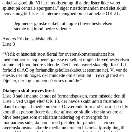
enkeltsagspolitik. Vi har i modsætning til andre lister ikke været
splittet på centrale spørgsmål,” siger næstformanden med slet skjult
henvisning til Liste 1’s interne uenighed om at anbefale OK 21.
Jeg mener ganske enkelt, at nogle i hovedbestyrelsen
stemte nej imod bedre vidende.
Anders Frikke, spidskandidat
Liste 3
”Vi fik et historisk stort flertal for overenskomstresultatet hos
medlemmerne. Jeg mener ganske enkelt, at nogle i hovedbestyrelsen
stemte nej imod bedre vidende. Det havde været skadeligt for GL i
forhold til AC og forhandlingsfællesskabet at stemme nej. Vi var de
eneste, der fik noget, der mindede om et resultat – i øvrigt med en
Djøf’er, der tog kampen på vores område.”
Dialogen skal prøves først
Liste 3 sad i mange år støt på formandsposten, men mistede den til
Liste 1 ved valget efter OK 13, der havde skabt udtalt frustration
blandt mange af medlemmerne. Daværende formand Gorm Leschly
kom til at personificere det, der af mange skulle vise sig senere at
blive betegnet som et eklatant nederlag og et overgreb fra
modpartens side, da han – med pistolen for panden – i en sen
overenskomstnat sikrede medlemmerne en historisk lønstigning til