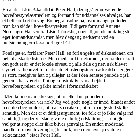
En anden Liste 3-kandidat, Peter Hall, der også er nuværende
hovedbestyrelsesmedlem og formand for uddannelsesudvalget, har
et helt konkret forslag: En begrænsning på, hvor mange perioder
man kan sidde i hovedbestyrelsen. Tidligere formand Annette
Nordstrøm Hansen fra Liste 1 foreslog noget lignende omkring sit
eget formandsmandat, men blev dengang nedstemt ved en
urafstemning om lovændringer i GL.
Forslaget er, forklarer Peter Hall, en forlængelse af diskussionen om
helt at afskaffe listerne. Men med strukturreformen, der træder i kraft
om godt et år, er det lokale niveau og alle dele og netværk blevet
styrket, så behovet for et decideret listeopgør er måske ikke længere
så stort, medgiver han og tilføjer, at der i den seneste periode også
generelt har været et fint og konstruktivt samarbejde i
hovedbestyrelsen og ikke mindst i formandskabet.
”Men kunne man ikke sige, at tre eller fire perioder i
hovedbestyrelsen var nok? Jeg ved godt, nogle er imod, blandt andet
med den begrundelse, at man så risikerer, at for mange skal skiftes
samtidig. Men det er et dårligt argument, for folk er jo ikke valgt ind
samtidigt, og der vil stadig være naturlig udskiftning, når nogle
vælger at stoppe eller ikke bliver genvalgt. En anden modstand
handler om overlevering og historik, men den lever jo videre i
sekretariatet,” siger Peter Hall.