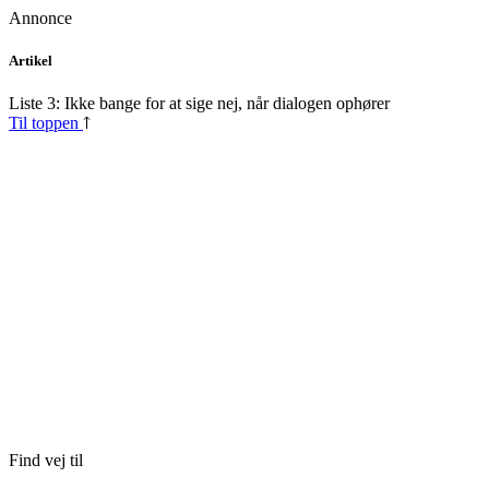
Annonce
Skip
Artikel
to
content
Liste 3: Ikke bange for at sige nej, når dialogen ophører
Til toppen
Find vej til