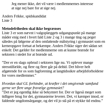
Jeg mener ikke, det vil være i medlemmernes interesse
at sige nej bare for at sige nej.
Anders Frikke, spidskandidat
Liste 3
Metodefriheden skal ikke begrænses
Liste 3 er som nævnt i valgoplæggets udgangspunkt på mange
måder enig med i hvert fald Liste 2 og 3 i mange ting og peger
således på følgerne af den omfattende målstyring i gymnasiet som en
kerneopgave fortsat at bekæmpe. Anders Frikke siger det sådan set
enkelt: Det gælder for medlemmerne om at kunne brænde for
sektoren i stedet for at brænde ud.
”Der er en slags opbrud i sektoren lige nu. Vi oplever mange
stresstilfælde, og flere og flere går på deltid. Det bliver helt
afgørende for os som fagforening at langtidssikre arbejdsforholdene
for vores medlemmer.”
Hvordan skal GL forhindre, at kræfter i det omgivende samfund
gerne ser flere unge fravælge gymnasiet?
”Det er jeg egentlig ikke så bekymret for. Der er ligeså meget som
tidligere brug for det, gymnasierne leverer. Det, vi kæmper imod, er
faldende ungdomsårgange, og det vil jo stå på et stykke tid endnu.”