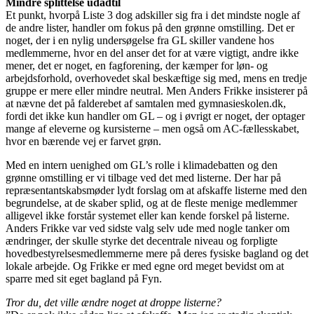
Mindre splittelse udadtil
Et punkt, hvorpå Liste 3 dog adskiller sig fra i det mindste nogle af
de andre lister, handler om fokus på den grønne omstilling. Det er
noget, der i en nylig undersøgelse fra GL skiller vandene hos
medlemmerne, hvor en del anser det for at være vigtigt, andre ikke
mener, det er noget, en fagforening, der kæmper for løn- og
arbejdsforhold, overhovedet skal beskæftige sig med, mens en tredje
gruppe er mere eller mindre neutral. Men Anders Frikke insisterer på
at nævne det på falderebet af samtalen med gymnasieskolen.dk,
fordi det ikke kun handler om GL – og i øvrigt er noget, der optager
mange af eleverne og kursisterne – men også om AC-fællesskabet,
hvor en bærende vej er farvet grøn.
Med en intern uenighed om GL’s rolle i klimadebatten og den
grønne omstilling er vi tilbage ved det med listerne. Der har på
repræsentantskabsmøder lydt forslag om at afskaffe listerne med den
begrundelse, at de skaber splid, og at de fleste menige medlemmer
alligevel ikke forstår systemet eller kan kende forskel på listerne.
Anders Frikke var ved sidste valg selv ude med nogle tanker om
ændringer, der skulle styrke det decentrale niveau og forpligte
hovedbestyrelsesmedlemmerne mere på deres fysiske bagland og det
lokale arbejde. Og Frikke er med egne ord meget bevidst om at
sparre med sit eget bagland på Fyn.
Tror du, det ville ændre noget at droppe listerne?