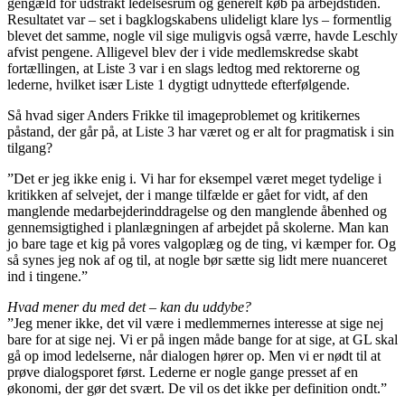
gengæld for udstrakt ledelsesrum og generelt køb på arbejdstiden.
Resultatet var – set i bagklogskabens ulideligt klare lys – formentlig
blevet det samme, nogle vil sige muligvis også værre, havde Leschly
afvist pengene. Alligevel blev der i vide medlemskredse skabt
fortællingen, at Liste 3 var i en slags ledtog med rektorerne og
lederne, hvilket især Liste 1 dygtigt udnyttede efterfølgende.
Så hvad siger Anders Frikke til imageproblemet og kritikernes
påstand, der går på, at Liste 3 har været og er alt for pragmatisk i sin
tilgang?
”Det er jeg ikke enig i. Vi har for eksempel været meget tydelige i
kritikken af selvejet, der i mange tilfælde er gået for vidt, af den
manglende medarbejderinddragelse og den manglende åbenhed og
gennemsigtighed i planlægningen af arbejdet på skolerne. Man kan
jo bare tage et kig på vores valgoplæg og de ting, vi kæmper for. Og
så synes jeg nok af og til, at nogle bør sætte sig lidt mere nuanceret
ind i tingene.”
Hvad mener du med det – kan du uddybe?
”Jeg mener ikke, det vil være i medlemmernes interesse at sige nej
bare for at sige nej. Vi er på ingen måde bange for at sige, at GL skal
gå op imod ledelserne, når dialogen hører op. Men vi er nødt til at
prøve dialogsporet først. Lederne er nogle gange presset af en
økonomi, der gør det svært. De vil os det ikke per definition ondt.”