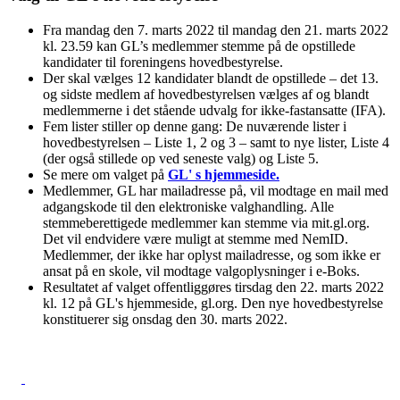
Fra mandag den 7. marts 2022 til mandag den 21. marts 2022
kl. 23.59 kan GL’s medlemmer stemme på de opstillede
kandidater til foreningens hovedbestyrelse.
Der skal vælges 12 kandidater blandt de opstillede – det 13.
og sidste medlem af hovedbestyrelsen vælges af og blandt
medlemmerne i det stående udvalg for ikke-fastansatte (IFA).
Fem lister stiller op denne gang: De nuværende lister i
hovedbestyrelsen – Liste 1, 2 og 3 – samt to nye lister, Liste 4
(der også stillede op ved seneste valg) og Liste 5.
Se mere om valget på
GL' s hjemmeside.
Medlemmer, GL har mailadresse på, vil modtage en mail med
adgangskode til den elektroniske valghandling. Alle
stemmeberettigede medlemmer kan stemme via mit.gl.org.
Det vil endvidere være muligt at stemme med NemID.
Medlemmer, der ikke har oplyst mail­adresse, og som ikke er
ansat på en skole, vil modtage valgoplysninger i e-Boks.
Resultatet af valget offentliggøres tirsdag den 22. marts 2022
kl. 12 på GL's hjemmeside, gl.org. Den nye hoved­bestyrelse
konstituerer sig onsdag den 30. marts 2022.