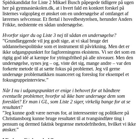
Spidskandidat for Liste 2 Mikael Busch påpegede tidligere på ugen
her på gymnasieskolen.dk, at i hvert fald en konkret forskel på
listernes valgoplæg er ønsket om en undersøgelse af omfanget af
lærernes selvcensur. Et flertal i hovedbestyrelsen, herunder Anders
Frikke, nedstemte en sådan undersøgelse.
Hvorfor siger du og Liste 3 nej til sådan en undersøgelse?
”Grundlæggende vil jeg godt sige, at vi skal bruge det
uddannelsespolitiske som et instrument til påvirkning. Men det er
ikke udgangspunktet for fagforeningens eksistens. Vi ser det som en
rigtig god idé at kæmpe for ytringsfrihed på alle niveauer. Men den
undersøgelse, synes jeg – og, viste det sig, mange andre – var den
forkerte metode til at sætte fokus på problemet. Jeg vil gerne
undersøge problematikken nuanceret og foreslog for eksempel et
fokusgruppeinterview.”
Når I nu i udgangspunktet er enige i behovet for at håndtere
eventuelle problemer, hvorfor så ikke bare undersøge dem som
foreslået? Er man i GL, som Liste 2 siger, virkelig bange for at se
resultatet?
”Jeg kunne godt være nervøs for, at interessenter og politikere på
Christiansborg kunne bruge resultatet til at tvangsindføre ting i
pensum og dermed faktisk begrænse metodefriheden, hvilket vi ikke
ønsker.”