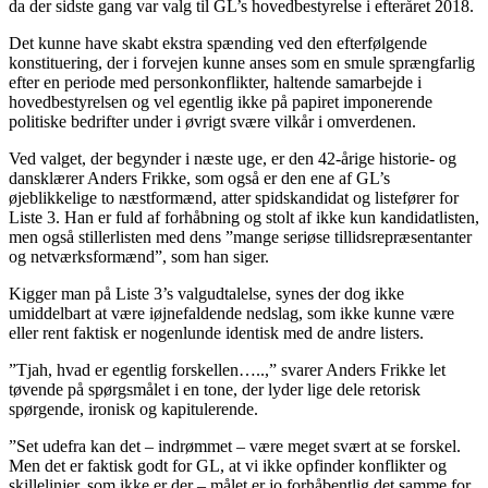
da der sidste gang var valg til GL’s hovedbestyrelse i efteråret 2018.
Det kunne have skabt ekstra spænding ved den efterfølgende
konstituering, der i forvejen kunne anses som en smule sprængfarlig
efter en periode med personkonflikter, haltende samarbejde i
hovedbestyrelsen og vel egentlig ikke på papiret imponerende
politiske bedrifter under i øvrigt svære vilkår i omverdenen.
Ved valget, der begynder i næste uge, er den 42-årige historie- og
dansklærer Anders Frikke, som også er den ene af GL’s
øjeblikkelige to næstformænd, atter spidskandidat og listefører for
Liste 3. Han er fuld af forhåbning og stolt af ikke kun kandidatlisten,
men også stillerlisten med dens ”mange seriøse tillidsrepræsentanter
og netværksformænd”, som han siger.
Kigger man på Liste 3’s valgudtalelse, synes der dog ikke
umiddelbart at være iøjnefaldende nedslag, som ikke kunne være
eller rent faktisk er nogenlunde identisk med de andre listers.
”Tjah, hvad er egentlig forskellen…..,” svarer Anders Frikke let
tøvende på spørgsmålet i en tone, der lyder lige dele retorisk
spørgende, ironisk og kapitulerende.
”Set udefra kan det – indrømmet – være meget svært at se forskel.
Men det er faktisk godt for GL, at vi ikke opfinder konflikter og
skillelinjer, som ikke er der – målet er jo forhåbentlig det samme for