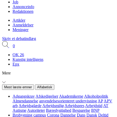
Job
Annonceinfo
Redaktionen
Artikler
Anmeldelser
Meninger
Skriv et debatindlæg
0
OK 26
Kunstig intelligens
Epx
Mere
Mest læste emner
Alfabetisk
Adgangskrav
Afskedigelser
Akademikerne
Alkoholpolitik
Almendannelse
anvendelsesorienteret undervisning
AP
APV
arb
Arbejdsglæde
Arbejdsmiljø
Arbejdspres
Arbejdstid
AT
Autisme
Autoriteter
Bæredygtighed
Besparelse
BNP
Brobygning
campus
Corona
Dannelse
Dans
Dansk
Deltid