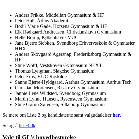
Anders Frikke, Middelfart Gymnasium & HF
Peter Hall, Århus Akademi
Bodil-Marie Gade, Horsens Gymnasium & HF
Eik Rødgaard Andreasen, Christianshavn Gymnasium
Helle Borup, Københavns VUC
Jane Bjerre Siebken, Svendborg Erhvervsskole & Gymnasier,
HHX
Anders Skovgaard Agersnap, Frederiksborg Gymnasium &
HF
Stine Wolff, Vestskoven Gymnasium NEXT
Thomas Lyngman, Slagelse Gymnasium
Peter Friis, VUC Roskilde
Sanne Bjerre-Hyldgaard, Aarhus Gymnasium, Aarhus Tech
Christian Mortensen, Risskov Gymnasium
Jannie Lene Wildsted, Svendborg Gymnasium
Martin Lyhne Hansen, Rysensteen Gymnasium
Stine Gørup Sørensen, Silkeborg Gymnasium
Se mere om Liste 3 og kandidaterne samt valgudtalelser
her
.
Se også
liste3.dk
Valg til GL's hovedbestyrelse