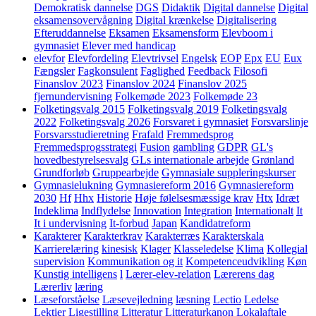
Demokratisk dannelse
DGS
Didaktik
Digital dannelse
Digital
eksamensovervågning
Digital krænkelse
Digitalisering
Efteruddannelse
Eksamen
Eksamensform
Elevboom i
gymnasiet
Elever med handicap
elevfor
Elevfordeling
Elevtrivsel
Engelsk
EOP
Epx
EU
Eux
Fængsler
Fagkonsulent
Faglighed
Feedback
Filosofi
Finanslov 2023
Finanslov 2024
Finanslov 2025
fjernundervisning
Folkemøde 2023
Folkemøde 23
Folketingsvalg 2015
Folketingsvalg 2019
Folketingsvalg
2022
Folketingsvalg 2026
Forsvaret i gymnasiet
Forsvarslinje
Forsvarsstudieretning
Frafald
Fremmedsprog
Fremmedsprogsstrategi
Fusion
gambling
GDPR
GL's
hovedbestyrelsesvalg
GLs internationale arbejde
Grønland
Grundforløb
Gruppearbejde
Gymnasiale suppleringskurser
Gymnasielukning
Gymnasiereform 2016
Gymnasiereform
2030
Hf
Hhx
Historie
Høje følelsesmæssige krav
Htx
Idræt
Indeklima
Indflydelse
Innovation
Integration
Internationalt
It
It i undervisning
It-forbud
Japan
Kandidatreform
Karakterer
Karakterkrav
Karakterræs
Karakterskala
Karrierelæring
kinesisk
Klager
Klasseledelse
Klima
Kollegial
supervision
Kommunikation og it
Kompetenceudvikling
Køn
Kunstig intelligens
l
Lærer-elev-relation
Lærerens dag
Lærerliv
læring
Læseforståelse
Læsevejledning
læsning
Lectio
Ledelse
Lektier
Ligestilling
Litteratur
Litteraturkanon
Lokalaftale