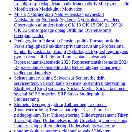
Lokalløn
Løn
Magt
Matematik
Matematik B
Min gymnasietid
Mobiltelefon
Mødekultur
Motivation
Musik
Naturgeografi
Naturvidenskab
navneskift
Nedskæringer
Nudansk
Ny lærer
Nyt skoleår - nye ideer
Observation af undervisning
OK 13
OK 15
OK 21
OK 24
OK 26
Omsorgsdage
optag
Ordblind
Overenskomst
Overgangsalder
Pædagogikum
Palæstina
Pension
politik
Præstationskultur
Praksisfaglighed
Praktikant
privatundervisning
Professionel
kapital
Psykisk arbejdsmiljø
Psykologisk tryghed
regeringens
gymnasieudspil
Religion
Repræsentantskabsmøde
Repræsentantskabsmøde 2023
Repræsentantskabsmøde 2024
Repræsentantskabsmøde 2025
Rettestrategier
samarbejde
mellem uddannelser
Seksualundervisning
Selvcensur
Seniorarbejdsliv
serviceeftersyn
Sexchikane
Sexisme
Skærmfri undervisning
Skriftlighed
Snyd
social arv
Sociale Medier
Socialt taxameter
søgetal
SOP
Sorgorlov
SRP
Stress
Studiepraktik
Studieretning
Studietur
Sverige
Sygdom
Talblindhed
Taxameter
Taxameterordning
Teamsamarbejde
Tekst
Teoretisk
pædagogikum
Test
Tidsregistrering
Tillidsrepræsentant
Tilsyn
Tværfaglighed
Uddannelsespolitik
Udveksling
Undervisning
Undervisningsdifferentiering
Undervisningsevaluering
ungdomskultur
ungdomsuddannelse
valg
Valgkamp