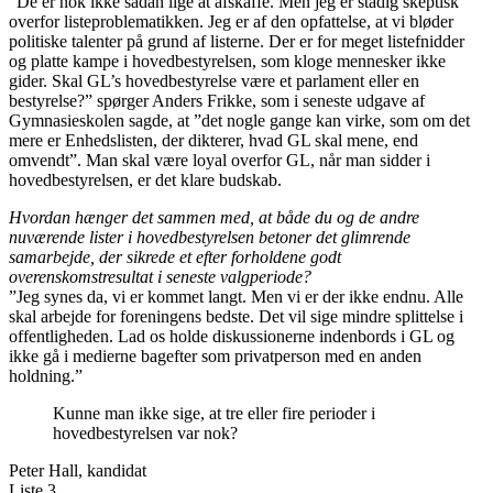
”De er nok ikke sådan lige at afskaffe. Men jeg er stadig skeptisk
overfor listeproblematikken. Jeg er af den opfattelse, at vi bløder
politiske talenter på grund af listerne. Der er for meget listefnidder
og platte kampe i hovedbestyrelsen, som kloge mennesker ikke
gider. Skal GL’s hovedbestyrelse være et parlament eller en
bestyrelse?” spørger Anders Frikke, som i seneste udgave af
Gymnasieskolen sagde, at ”det nogle gange kan virke, som om det
mere er Enhedslisten, der dikterer, hvad GL skal mene, end
omvendt”. Man skal være loyal overfor GL, når man sidder i
hovedbestyrelsen, er det klare budskab.
Hvordan hænger det sammen med, at både du og de andre
nuværende lister i hovedbestyrelsen betoner det glimrende
samarbejde, der sikrede et efter forholdene godt
overenskomstresultat i seneste valgperiode?
”Jeg synes da, vi er kommet langt. Men vi er der ikke endnu. Alle
skal arbejde for foreningens bedste. Det vil sige mindre splittelse i
offentligheden. Lad os holde diskussionerne indenbords i GL og
ikke gå i medierne bagefter som privatperson med en anden
holdning.”
Kunne man ikke sige, at tre eller fire perioder i
hovedbestyrelsen var nok?
Peter Hall, kandidat
Liste 3