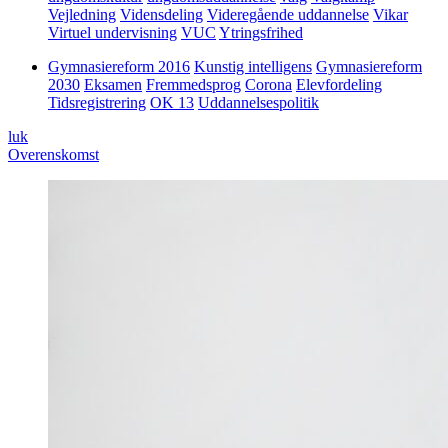
Vejledning
Vidensdeling
Videregående uddannelse
Vikar
Virtuel undervisning
VUC
Ytringsfrihed
Gymnasiereform 2016
Kunstig intelligens
Gymnasiereform
2030
Eksamen
Fremmedsprog
Corona
Elevfordeling
Tidsregistrering
OK 13
Uddannelsespolitik
luk
Overenskomst