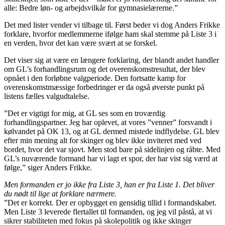
alle: Bedre løn- og arbejdsvilkår for gymnasielærerne.”
Det med lister vender vi tilbage til. Først beder vi dog Anders Frikke
forklare, hvorfor medlemmerne ifølge ham skal stemme på Liste 3 i
en verden, hvor det kan være svært at se forskel.
Det viser sig at være en længere forklaring, der blandt andet handler
om GL’s forhandlingsrum og det overenskomstresultat, der blev
opnået i den forløbne valgperiode. Den fortsatte kamp for
overenskomstmæssige forbedringer er da også øverste punkt på
listens fælles valgudtalelse.
”Det er vigtigt for mig, at GL ses som en troværdig
forhandlingspartner. Jeg har oplevet, at vores ”venner” forsvandt i
kølvandet på OK 13, og at GL dermed mistede indflydelse. GL blev
efter min mening alt for skinger og blev ikke inviteret med ved
bordet, hvor det var sjovt. Men stod bare på sidelinjen og råbte. Med
GL’s nuværende formand har vi lagt et spor, der har vist sig værd at
følge,” siger Anders Frikke.
Men formanden er jo ikke fra Liste 3, han er fra Liste 1. Det bliver
du nødt til lige at forklare nærmere.
”Det er korrekt. Der er opbygget en gensidig tillid i formandskabet.
Men Liste 3 leverede flertallet til formanden, og jeg vil påstå, at vi
sikrer stabiliteten med fokus på skolepolitik og ikke skinger