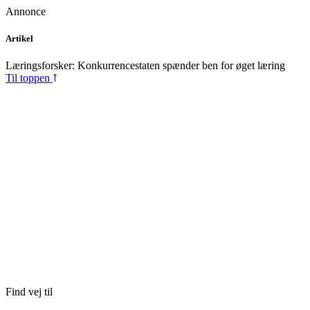
Annonce
Skip
Artikel
to
content
Læringsforsker: Konkurrencestaten spænder ben for øget læring
Til toppen
Find vej til