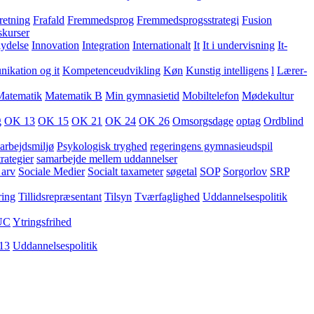
retning
Frafald
Fremmedsprog
Fremmedsprogsstrategi
Fusion
skurser
lydelse
Innovation
Integration
Internationalt
It
It i undervisning
It-
kation og it
Kompetenceudvikling
Køn
Kunstig intelligens
l
Lærer-
Matematik
Matematik B
Min gymnasietid
Mobiltelefon
Mødekultur
g
OK 13
OK 15
OK 21
OK 24
OK 26
Omsorgsdage
optag
Ordblind
arbejdsmiljø
Psykologisk tryghed
regeringens gymnasieudspil
rategier
samarbejde mellem uddannelser
 arv
Sociale Medier
Socialt taxameter
søgetal
SOP
Sorgorlov
SRP
ring
Tillidsrepræsentant
Tilsyn
Tværfaglighed
Uddannelsespolitik
UC
Ytringsfrihed
13
Uddannelsespolitik