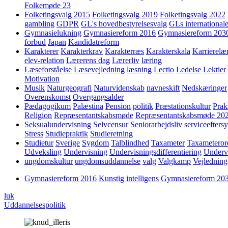
Folkemøde 23
Folketingsvalg 2015
Folketingsvalg 2019
Folketingsvalg 2022
gambling
GDPR
GL's hovedbestyrelsesvalg
GLs internationale
Gymnasielukning
Gymnasiereform 2016
Gymnasiereform 203
forbud
Japan
Kandidatreform
Karakterer
Karakterkrav
Karakterræs
Karakterskala
Karrierelæ
elev-relation
Lærerens dag
Lærerliv
læring
Læseforståelse
Læsevejledning
læsning
Lectio
Ledelse
Lektier
Motivation
Musik
Naturgeografi
Naturvidenskab
navneskift
Nedskæringer
Overenskomst
Overgangsalder
Pædagogikum
Palæstina
Pension
politik
Præstationskultur
Prak
Religion
Repræsentantskabsmøde
Repræsentantskabsmøde 20
Seksualundervisning
Selvcensur
Seniorarbejdsliv
serviceefters
Stress
Studiepraktik
Studieretning
Studietur
Sverige
Sygdom
Talblindhed
Taxameter
Taxameteror
Udveksling
Undervisning
Undervisningsdifferentiering
Underv
ungdomskultur
ungdomsuddannelse
valg
Valgkamp
Vejledning
Gymnasiereform 2016
Kunstig intelligens
Gymnasiereform 20
luk
Uddannelsespolitik