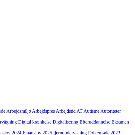
æde
Arbejdsmiljø
Arbejdspres
Arbejdstid
AT
Autisme
Autoriteter
ervågning
Digital krænkelse
Digitalisering
Efteruddannelse
Eksamen
anslov 2024
Finanslov 2025
fjernundervisning
Folkemøde 2023