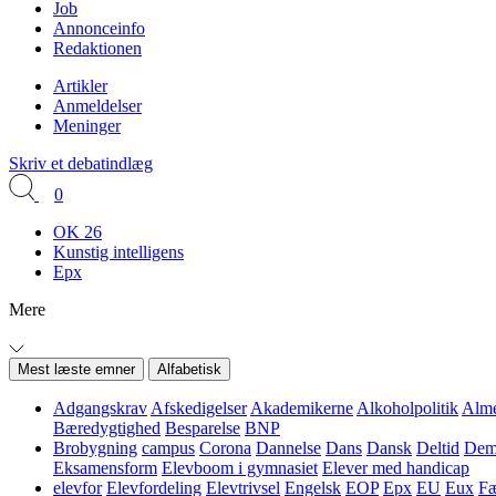
Job
Annonceinfo
Redaktionen
Artikler
Anmeldelser
Meninger
Skriv et debatindlæg
0
OK 26
Kunstig intelligens
Epx
Mere
Mest læste emner
Alfabetisk
Adgangskrav
Afskedigelser
Akademikerne
Alkoholpolitik
Alme
Bæredygtighed
Besparelse
BNP
Brobygning
campus
Corona
Dannelse
Dans
Dansk
Deltid
Demo
Eksamensform
Elevboom i gymnasiet
Elever med handicap
elevfor
Elevfordeling
Elevtrivsel
Engelsk
EOP
Epx
EU
Eux
Fæ