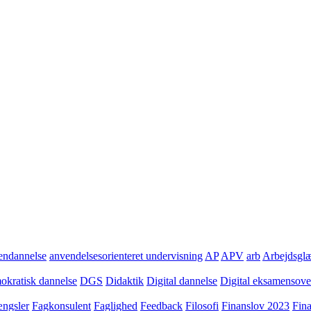
ndannelse
anvendelsesorienteret undervisning
AP
APV
arb
Arbejdsgl
kratisk dannelse
DGS
Didaktik
Digital dannelse
Digital eksamensov
ngsler
Fagkonsulent
Faglighed
Feedback
Filosofi
Finanslov 2023
Fin