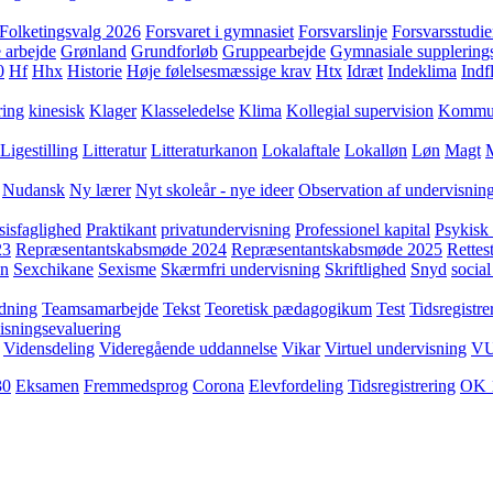
Folketingsvalg 2026
Forsvaret i gymnasiet
Forsvarslinje
Forsvarsstudie
 arbejde
Grønland
Grundforløb
Gruppearbejde
Gymnasiale supplering
0
Hf
Hhx
Historie
Høje følelsesmæssige krav
Htx
Idræt
Indeklima
Indf
ring
kinesisk
Klager
Klasseledelse
Klima
Kollegial supervision
Kommuni
Ligestilling
Litteratur
Litteraturkanon
Lokalaftale
Lokalløn
Løn
Magt
Nudansk
Ny lærer
Nyt skoleår - nye ideer
Observation af undervisnin
sisfaglighed
Praktikant
privatundervisning
Professionel kapital
Psykisk 
23
Repræsentantskabsmøde 2024
Repræsentantskabsmøde 2025
Rettest
yn
Sexchikane
Sexisme
Skærmfri undervisning
Skriftlighed
Snyd
social
dning
Teamsamarbejde
Tekst
Teoretisk pædagogikum
Test
Tidsregistre
isningsevaluering
Vidensdeling
Videregående uddannelse
Vikar
Virtuel undervisning
V
30
Eksamen
Fremmedsprog
Corona
Elevfordeling
Tidsregistrering
OK 