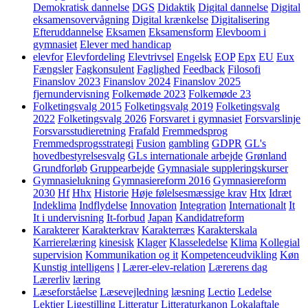
Demokratisk dannelse
DGS
Didaktik
Digital dannelse
Digital
eksamensovervågning
Digital krænkelse
Digitalisering
Efteruddannelse
Eksamen
Eksamensform
Elevboom i
gymnasiet
Elever med handicap
elevfor
Elevfordeling
Elevtrivsel
Engelsk
EOP
Epx
EU
Eux
Fængsler
Fagkonsulent
Faglighed
Feedback
Filosofi
Finanslov 2023
Finanslov 2024
Finanslov 2025
fjernundervisning
Folkemøde 2023
Folkemøde 23
Folketingsvalg 2015
Folketingsvalg 2019
Folketingsvalg
2022
Folketingsvalg 2026
Forsvaret i gymnasiet
Forsvarslinje
Forsvarsstudieretning
Frafald
Fremmedsprog
Fremmedsprogsstrategi
Fusion
gambling
GDPR
GL's
hovedbestyrelsesvalg
GLs internationale arbejde
Grønland
Grundforløb
Gruppearbejde
Gymnasiale suppleringskurser
Gymnasielukning
Gymnasiereform 2016
Gymnasiereform
2030
Hf
Hhx
Historie
Høje følelsesmæssige krav
Htx
Idræt
Indeklima
Indflydelse
Innovation
Integration
Internationalt
It
It i undervisning
It-forbud
Japan
Kandidatreform
Karakterer
Karakterkrav
Karakterræs
Karakterskala
Karrierelæring
kinesisk
Klager
Klasseledelse
Klima
Kollegial
supervision
Kommunikation og it
Kompetenceudvikling
Køn
Kunstig intelligens
l
Lærer-elev-relation
Lærerens dag
Lærerliv
læring
Læseforståelse
Læsevejledning
læsning
Lectio
Ledelse
Lektier
Ligestilling
Litteratur
Litteraturkanon
Lokalaftale