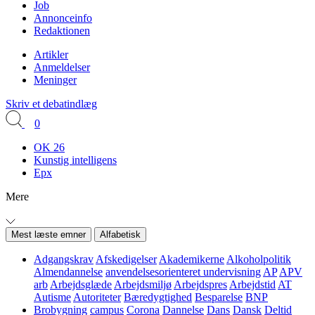
Job
Annonceinfo
Redaktionen
Artikler
Anmeldelser
Meninger
Skriv et debatindlæg
0
OK 26
Kunstig intelligens
Epx
Mere
Mest læste emner
Alfabetisk
Adgangskrav
Afskedigelser
Akademikerne
Alkoholpolitik
Almendannelse
anvendelsesorienteret undervisning
AP
APV
arb
Arbejdsglæde
Arbejdsmiljø
Arbejdspres
Arbejdstid
AT
Autisme
Autoriteter
Bæredygtighed
Besparelse
BNP
Brobygning
campus
Corona
Dannelse
Dans
Dansk
Deltid