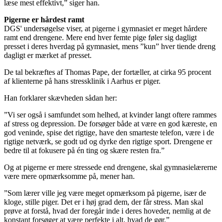
læse mest effektivt,” siger han.
Pigerne er hårdest ramt
DGS' undersøgelse viser, at pigerne i gymnasiet er meget hårdere
ramt end drengene. Mere end hver femte pige føler sig dagligt
presset i deres hverdag på gymnasiet, mens ”kun” hver tiende dreng
dagligt er mærket af presset.
De tal bekræftes af Thomas Pape, der fortæller, at cirka 95 procent
af klienterne på hans stressklinik i Aarhus er piger.
Han forklarer skævheden sådan her:
”Vi ser også i samfundet som helhed, at kvinder langt oftere rammes
af stress og depression. De forsøger både at være en god kæreste, en
god veninde, spise det rigtige, have den smarteste telefon, være i de
rigtige netværk, se godt ud og dyrke den rigtige sport. Drengene er
bedre til at fokusere på én ting og skære resten fra.”
Og at pigerne er mere stressede end drengene, skal gymnasielærerne
være mere opmærksomme på, mener han.
”Som lærer ville jeg være meget opmærksom på pigerne, især de
kloge, stille piger. Det er i høj grad dem, der får stress. Man skal
prøve at forstå, hvad der foregår inde i deres hoveder, nemlig at de
konstant forsøger at være perfekte i alt, hvad de gør.”