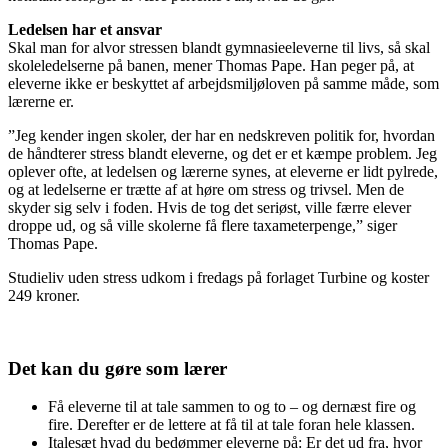
Ledelsen har et ansvar
Skal man for alvor stressen blandt gymnasieeleverne til livs, så skal
skoleledelserne på banen, mener Thomas Pape. Han peger på, at
eleverne ikke er beskyttet af arbejdsmiljøloven på samme måde, som
lærerne er.
”Jeg kender ingen skoler, der har en nedskreven politik for, hvordan
de håndterer stress blandt eleverne, og det er et kæmpe problem. Jeg
oplever ofte, at ledelsen og lærerne synes, at eleverne er lidt pylrede,
og at ledelserne er trætte af at høre om stress og trivsel. Men de
skyder sig selv i foden. Hvis de tog det seriøst, ville færre elever
droppe ud, og så ville skolerne få flere taxameterpenge,” siger
Thomas Pape.
Studieliv uden stress udkom i fredags på forlaget Turbine og koster
249 kroner.
Det kan du gøre som lærer
Få eleverne til at tale sammen to og to – og dernæst fire og
fire. Derefter er de lettere at få til at tale foran hele klassen.
Italesæt hvad du bedømmer eleverne på: Er det ud fra, hvor