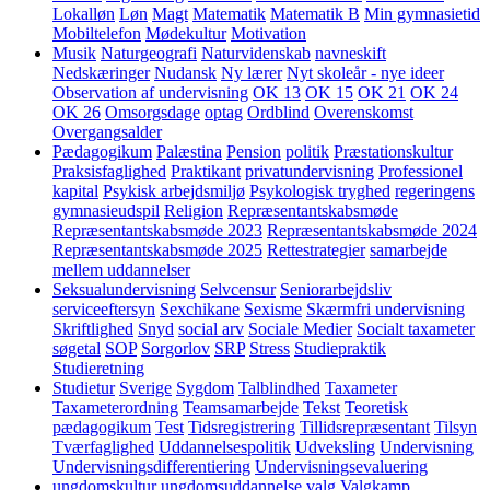
Lokalløn
Løn
Magt
Matematik
Matematik B
Min gymnasietid
Mobiltelefon
Mødekultur
Motivation
Musik
Naturgeografi
Naturvidenskab
navneskift
Nedskæringer
Nudansk
Ny lærer
Nyt skoleår - nye ideer
Observation af undervisning
OK 13
OK 15
OK 21
OK 24
OK 26
Omsorgsdage
optag
Ordblind
Overenskomst
Overgangsalder
Pædagogikum
Palæstina
Pension
politik
Præstationskultur
Praksisfaglighed
Praktikant
privatundervisning
Professionel
kapital
Psykisk arbejdsmiljø
Psykologisk tryghed
regeringens
gymnasieudspil
Religion
Repræsentantskabsmøde
Repræsentantskabsmøde 2023
Repræsentantskabsmøde 2024
Repræsentantskabsmøde 2025
Rettestrategier
samarbejde
mellem uddannelser
Seksualundervisning
Selvcensur
Seniorarbejdsliv
serviceeftersyn
Sexchikane
Sexisme
Skærmfri undervisning
Skriftlighed
Snyd
social arv
Sociale Medier
Socialt taxameter
søgetal
SOP
Sorgorlov
SRP
Stress
Studiepraktik
Studieretning
Studietur
Sverige
Sygdom
Talblindhed
Taxameter
Taxameterordning
Teamsamarbejde
Tekst
Teoretisk
pædagogikum
Test
Tidsregistrering
Tillidsrepræsentant
Tilsyn
Tværfaglighed
Uddannelsespolitik
Udveksling
Undervisning
Undervisningsdifferentiering
Undervisningsevaluering
ungdomskultur
ungdomsuddannelse
valg
Valgkamp