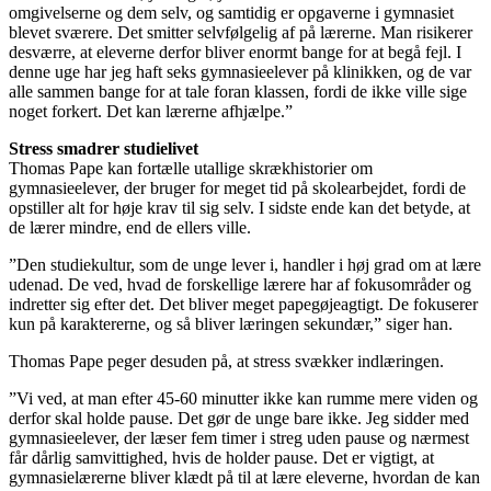
omgivelserne og dem selv, og samtidig er opgaverne i gymnasiet
blevet sværere. Det smitter selvfølgelig af på lærerne. Man risikerer
desværre, at eleverne derfor bliver enormt bange for at begå fejl. I
denne uge har jeg haft seks gymnasieelever på klinikken, og de var
alle sammen bange for at tale foran klassen, fordi de ikke ville sige
noget forkert. Det kan lærerne afhjælpe.”
Stress smadrer studielivet
Thomas Pape kan fortælle utallige skrækhistorier om
gymnasieelever, der bruger for meget tid på skolearbejdet, fordi de
opstiller alt for høje krav til sig selv. I sidste ende kan det betyde, at
de lærer mindre, end de ellers ville.
”Den studiekultur, som de unge lever i, handler i høj grad om at lære
udenad. De ved, hvad de forskellige lærere har af fokusområder og
indretter sig efter det. Det bliver meget papegøjeagtigt. De fokuserer
kun på karaktererne, og så bliver læringen sekundær,” siger han.
Thomas Pape peger desuden på, at stress svækker indlæringen.
”Vi ved, at man efter 45-60 minutter ikke kan rumme mere viden og
derfor skal holde pause. Det gør de unge bare ikke. Jeg sidder med
gymnasieelever, der læser fem timer i streg uden pause og nærmest
får dårlig samvittighed, hvis de holder pause. Det er vigtigt, at
gymnasielærerne bliver klædt på til at lære eleverne, hvordan de kan