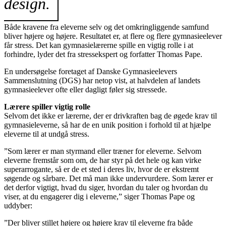
design.
Både kravene fra eleverne selv og det omkringliggende samfund
bliver højere og højere. Resultatet er, at flere og flere gymnasieelever
får stress. Det kan gymnasielærerne spille en vigtig rolle i at
forhindre, lyder det fra stressekspert og forfatter Thomas Pape.
En undersøgelse foretaget af Danske Gymnasieelevers
Sammenslutning (DGS) har netop vist, at halvdelen af landets
gymnasieelever ofte eller dagligt føler sig stressede.
Lærere spiller vigtig rolle
Selvom det ikke er lærerne, der er drivkraften bag de øgede krav til
gymnasieleverne, så har de en unik position i forhold til at hjælpe
eleverne til at undgå stress.
”Som lærer er man styrmand eller træner for eleverne. Selvom
eleverne fremstår som om, de har styr på det hele og kan virke
superarrogante, så er de et sted i deres liv, hvor de er ekstremt
søgende og sårbare. Det må man ikke undervurdere. Som lærer er
det derfor vigtigt, hvad du siger, hvordan du taler og hvordan du
viser, at du engagerer dig i eleverne,” siger Thomas Pape og
uddyber:
”Der bliver stillet højere og højere krav til eleverne fra både