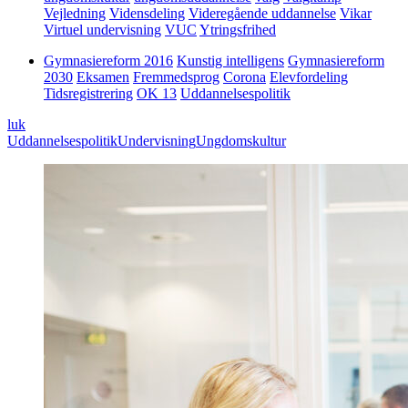
Vejledning
Vidensdeling
Videregående uddannelse
Vikar
Virtuel undervisning
VUC
Ytringsfrihed
Gymnasiereform 2016
Kunstig intelligens
Gymnasiereform
2030
Eksamen
Fremmedsprog
Corona
Elevfordeling
Tidsregistrering
OK 13
Uddannelsespolitik
luk
Uddannelsespolitik
Undervisning
Ungdomskultur