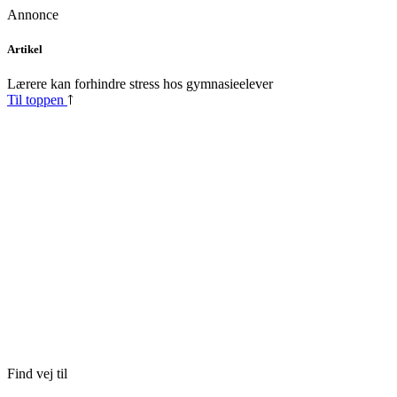
Annonce
Skip
Artikel
to
content
Lærere kan forhindre stress hos gymnasieelever
Til toppen
Find vej til