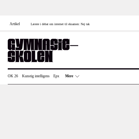
Skip
to
content
Artikel
Lærere i debat om internet til eksamen: Nej tak
OK 26
Kunstig intelligens
Epx
Mere
Uddannelsespolitik
Undervisning