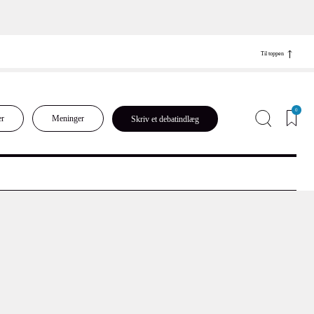
Til toppen
0
er
Meninger
Skriv et debatindlæg