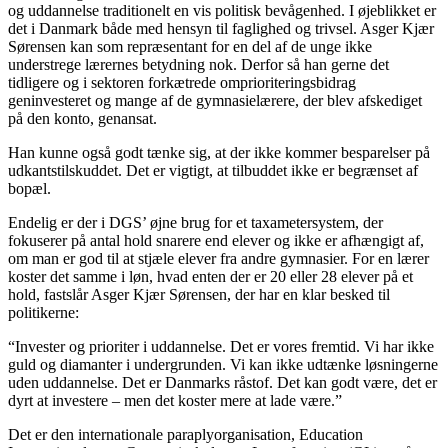
og uddannelse traditionelt en vis politisk bevågenhed. I øjeblikket er
det i Danmark både med hensyn til faglighed og trivsel. Asger Kjær
Sørensen kan som repræsentant for en del af de unge ikke
understrege lærernes betydning nok. Derfor så han gerne det
tidligere og i sektoren forkætrede omprioriteringsbidrag
geninvesteret og mange af de gymnasielærere, der blev afskediget
på den konto, genansat.
Han kunne også godt tænke sig, at der ikke kommer besparelser på
udkantstilskuddet. Det er vigtigt, at tilbuddet ikke er begrænset af
bopæl.
Endelig er der i DGS’ øjne brug for et taxametersystem, der
fokuserer på antal hold snarere end elever og ikke er afhængigt af,
om man er god til at stjæle elever fra andre gymnasier. For en lærer
koster det samme i løn, hvad enten der er 20 eller 28 elever på et
hold, fastslår Asger Kjær Sørensen, der har en klar besked til
politikerne:
“Invester og prioriter i uddannelse. Det er vores fremtid. Vi har ikke
guld og diamanter i undergrunden. Vi kan ikke udtænke løsningerne
uden uddannelse. Det er Danmarks råstof. Det kan godt være, det er
dyrt at investere – men det koster mere at lade være.”
Det er den internationale paraplyorganisation, Education