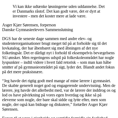
Vi kan ikke udtænke løsningerne uden uddannelse. Det
er Danmarks råstof. Det kan godt være, det er dyrt at
investere - men det koster mere at lade være.
Asger Kjær Sørensen, forperson
Danske Gymnasieelevers Sammenslutning
DGS har de seneste dage sammen med andre elev- og
studenterorganisationer brugt meget tid på at forholde sig til det
lovkatalog, der har åbenbaret sig med åbningen af det nye
folketingsår. Det er dårligt nyt i forhold til eksempelvis bevægelsens
SU-ønsker. Men regeringens udspil på folkeskoleområdet har nogle
lyspunkter – indtil videre i hvert fald retorisk – som man kan håbe
smitter af på gymnasieområdet på sigt, lyder det. Blandt andet fokus
på det mere praksisnære.
“Jeg havde det rigtig godt med mange af mine lærere i gymnasiet.
De skabte generelt noget god og engagerende undervisning. Men de
lærere, jeg havde det allerbedst med, var de lærere der inddrog os og
lod os have påvirkning på vores egen hverdag og ikke så på
eleverne som nogle, der bare skal sidde og lytte efter, men som
nogle, der også kan bidrage og diskutere,” fortæller Asger Kjær
Sørensen.