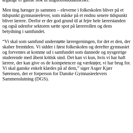
Men ting hænger jo sammen – eleverne i folkeskolen bliver på et
tidspunkt gymnasieelever, som måske på et endnu senere tidspunkt
bliver lærere. Derfor er der god grund til at fejre hele lærerstanden
og også udenfor sektoren sætte spot på lærerrollen og dens
betydning i samfundet.
“Vi skal som samfund understøtte lærergerningen, for det er den, der
skaber fremtiden. Vi sidder i først folkeskolen og derefter gymnasiet
og forventes at komme ud i samfundet som dannede og nysgerrige
studerende med åbent kritisk sind. Det kan vi kun, hvis vi har haft
lærere, der kan give os de kompetencer og værktøjer, vi har brug for.
Vi skal ganske enkelt klædes på af dem,” siger Asger Kjær
Sørensen, der er forperson for Danske Gymnasieelevers
Sammenslutning (DGS).