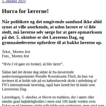
5. oktober 2023
Hurra for lærerne!
Når politikere og det omgivende samfund ikke altid
synes at ville anerkende, at uden lærere er vi ilde
stedt, må lærerne selv sørge for at gøre opmærksom
på det. 5. oktober er det Lærerens Dag, og
gymnasieeleverne opfordrer til at bakke lærerne op.
Tekst_
Morten Jest
Foto_
Morten Jest
“Hvis I vil gøre en forskel, så bliv lærer”.
Sådan lød det denne dag sidste år fra daværende
undervisningsminister Pernille Rosenkrantz-Theil, da hun var
inviteret til at holde tale på en københavnsk skole i anledning af
FN’s internationale lærerdag, også bare kendt her til lands som
Lærererens Dag.
Lærerdagen, 5. oktober, er blevet en tradition, der i større eller
mindre grad højtideligholdes i mere end 100 lande verden over.
Fokus er på lærerens vitale rolle både som underviser, men også som