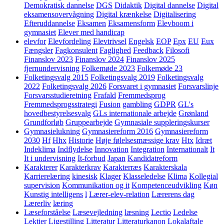
Demokratisk dannelse
DGS
Didaktik
Digital dannelse
Digital
eksamensovervågning
Digital krænkelse
Digitalisering
Efteruddannelse
Eksamen
Eksamensform
Elevboom i
gymnasiet
Elever med handicap
elevfor
Elevfordeling
Elevtrivsel
Engelsk
EOP
Epx
EU
Eux
Fængsler
Fagkonsulent
Faglighed
Feedback
Filosofi
Finanslov 2023
Finanslov 2024
Finanslov 2025
fjernundervisning
Folkemøde 2023
Folkemøde 23
Folketingsvalg 2015
Folketingsvalg 2019
Folketingsvalg
2022
Folketingsvalg 2026
Forsvaret i gymnasiet
Forsvarslinje
Forsvarsstudieretning
Frafald
Fremmedsprog
Fremmedsprogsstrategi
Fusion
gambling
GDPR
GL's
hovedbestyrelsesvalg
GLs internationale arbejde
Grønland
Grundforløb
Gruppearbejde
Gymnasiale suppleringskurser
Gymnasielukning
Gymnasiereform 2016
Gymnasiereform
2030
Hf
Hhx
Historie
Høje følelsesmæssige krav
Htx
Idræt
Indeklima
Indflydelse
Innovation
Integration
Internationalt
It
It i undervisning
It-forbud
Japan
Kandidatreform
Karakterer
Karakterkrav
Karakterræs
Karakterskala
Karrierelæring
kinesisk
Klager
Klasseledelse
Klima
Kollegial
supervision
Kommunikation og it
Kompetenceudvikling
Køn
Kunstig intelligens
l
Lærer-elev-relation
Lærerens dag
Lærerliv
læring
Læseforståelse
Læsevejledning
læsning
Lectio
Ledelse
Lektier
Ligestilling
Litteratur
Litteraturkanon
Lokalaftale