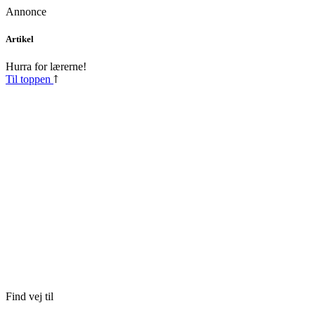
Annonce
Skip
Artikel
to
content
Hurra for lærerne!
Til toppen
Find vej til