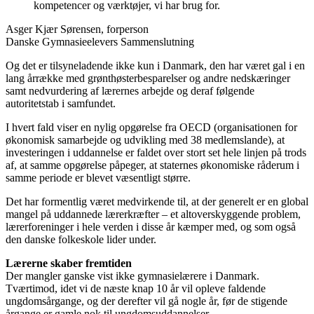
kompetencer og værktøjer, vi har brug for.
Asger Kjær Sørensen, forperson
Danske Gymnasieelevers Sammenslutning
Og det er tilsyneladende ikke kun i Danmark, den har været gal i en
lang årrække med grønthøsterbesparelser og andre nedskæringer
samt nedvurdering af lærernes arbejde og deraf følgende
autoritetstab i samfundet.
I hvert fald viser en nylig opgørelse fra OECD (organisationen for
økonomisk samarbejde og udvikling med 38 medlemslande), at
investeringen i uddannelse er faldet over stort set hele linjen på trods
af, at samme opgørelse påpeger, at staternes økonomiske råderum i
samme periode er blevet væsentligt større.
Det har formentlig været medvirkende til, at der generelt er en global
mangel på uddannede lærerkræfter – et altoverskyggende problem,
lærerforeninger i hele verden i disse år kæmper med, og som også
den danske folkeskole lider under.
Lærerne skaber fremtiden
Der mangler ganske vist ikke gymnasielærere i Danmark.
Tværtimod, idet vi de næste knap 10 år vil opleve faldende
ungdomsårgange, og der derefter vil gå nogle år, før de stigende
årgange er gamle nok til ungdomsuddannelser.