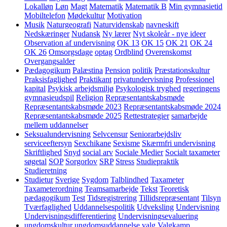
Lokalløn
Løn
Magt
Matematik
Matematik B
Min gymnasietid
Mobiltelefon
Mødekultur
Motivation
Musik
Naturgeografi
Naturvidenskab
navneskift
Nedskæringer
Nudansk
Ny lærer
Nyt skoleår - nye ideer
Observation af undervisning
OK 13
OK 15
OK 21
OK 24
OK 26
Omsorgsdage
optag
Ordblind
Overenskomst
Overgangsalder
Pædagogikum
Palæstina
Pension
politik
Præstationskultur
Praksisfaglighed
Praktikant
privatundervisning
Professionel
kapital
Psykisk arbejdsmiljø
Psykologisk tryghed
regeringens
gymnasieudspil
Religion
Repræsentantskabsmøde
Repræsentantskabsmøde 2023
Repræsentantskabsmøde 2024
Repræsentantskabsmøde 2025
Rettestrategier
samarbejde
mellem uddannelser
Seksualundervisning
Selvcensur
Seniorarbejdsliv
serviceeftersyn
Sexchikane
Sexisme
Skærmfri undervisning
Skriftlighed
Snyd
social arv
Sociale Medier
Socialt taxameter
søgetal
SOP
Sorgorlov
SRP
Stress
Studiepraktik
Studieretning
Studietur
Sverige
Sygdom
Talblindhed
Taxameter
Taxameterordning
Teamsamarbejde
Tekst
Teoretisk
pædagogikum
Test
Tidsregistrering
Tillidsrepræsentant
Tilsyn
Tværfaglighed
Uddannelsespolitik
Udveksling
Undervisning
Undervisningsdifferentiering
Undervisningsevaluering
ungdomskultur
ungdomsuddannelse
valg
Valgkamp