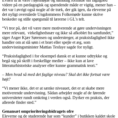
Evnen til at være i øjenhøjde og samtidig formidle sin faglighed
videre på en pædagogisk og spændende måde er vigtig, mener han –
det var i øvrigt også nogle af de træk, der gik igen, da eleverne på
det nyligt overståede Ungdommens Folkemøde kunne skrive
beskeder og stille spørgsmål til lærerne i GL’s telt.
“Vi tror på, det vil være mere motiverende at gøre undervisningen
mere relevant, virkelighedsnær og ikke så afkoblet fra samfundet,”
siger Asger Kjær Sørensen og understreger, at praksisfaglighed ikke
handler om at slå søm i et bræt eller spejle et æg, som
undervisningsminister Mattias Tesfaye sagde for nyligt.
“Praksisfaglighed i for eksempel dansk er at kunne udtrykke og
begå sig på skrift i forskellige medier – ikke kun at lave
litteraturhistoriske analyser eller kunne grammatisk teori.”
– Men hvad så med det faglige niveau? Skal det ikke fortsat være
højt?
“Vi mener ikke, det er at sænke niveauet, det er at skabe mere
motiverende undervisning. Sådan arbejder nogle af de førende
universiteter rundt omkring i verden også. Dyrker en praksis, der
allerede finder sted.”
Genansæt omprioriteringsbidragets ofre
Eleverne og de studerende har som “kunder” i butikken kaldet skole