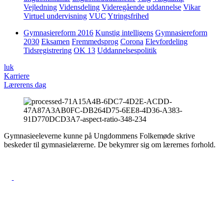
Vejledning
Vidensdeling
Videregående uddannelse
Vikar
Virtuel undervisning
VUC
Ytringsfrihed
Gymnasiereform 2016
Kunstig intelligens
Gymnasiereform
2030
Eksamen
Fremmedsprog
Corona
Elevfordeling
Tidsregistrering
OK 13
Uddannelsespolitik
luk
Karriere
Lærerens dag
Gymnasieeleverne kunne på Ungdommens Folkemøde skrive
beskeder til gymnasielærerne. De bekymrer sig om lærernes forhold.