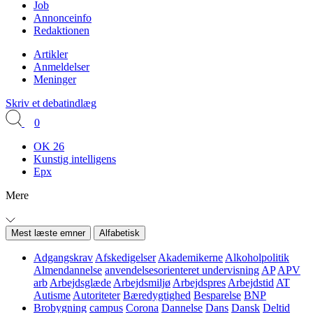
Job
Annonceinfo
Redaktionen
Artikler
Anmeldelser
Meninger
Skriv et debatindlæg
0
OK 26
Kunstig intelligens
Epx
Mere
Mest læste emner
Alfabetisk
Adgangskrav
Afskedigelser
Akademikerne
Alkoholpolitik
Almendannelse
anvendelsesorienteret undervisning
AP
APV
arb
Arbejdsglæde
Arbejdsmiljø
Arbejdspres
Arbejdstid
AT
Autisme
Autoriteter
Bæredygtighed
Besparelse
BNP
Brobygning
campus
Corona
Dannelse
Dans
Dansk
Deltid