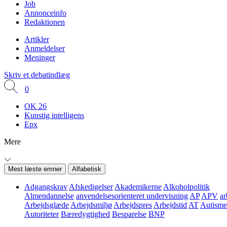
Job
Annonceinfo
Redaktionen
Artikler
Anmeldelser
Meninger
Skriv et debatindlæg
0
OK 26
Kunstig intelligens
Epx
Mere
Mest læste emner
Alfabetisk
Adgangskrav
Afskedigelser
Akademikerne
Alkoholpolitik
Almendannelse
anvendelsesorienteret undervisning
AP
APV
ar
Arbejdsglæde
Arbejdsmiljø
Arbejdspres
Arbejdstid
AT
Autisme
Autoriteter
Bæredygtighed
Besparelse
BNP