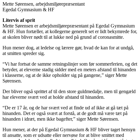
Mette Sørensen, arbejdsmiljørepræsentant
Egedal Gymnasium & HF
Litervis af sprit
Mette Sørensen er arbejdsmiljørepræsentant på Egedal Gymnasium
& HF. Hun fortæller, at kollegerne generelt set er lidt bekymrede for,
at skolen bliver nødt til at lukke ned på grund af coronasmitte.
Hun mener dog, at ledelse og lærere gør, hvad de kan for at undgå,
at smitten spreder sig.
“Vi har fortsat de samme retningslinjer som før sommerferien, og det
betyder, at eleverne stadig sidder med en meters afstand til hinanden
i klasserne, og at de ikke opholder sig på gangene,” siger Mette
Sørensen.
Der bliver også sprittet af til den store guldmedalje, men til gengæld
har eleverne svært ved at holde afstand til hinanden.
“De er 17 år, og de har svært ved at finde ud af ikke at gå tæt på
hinanden. Det er også svært at forstå, at de godt må være tæt på
hinanden i idræt, men ikke bagefter,” siger Mette Sørensen.
Hun mener, at der på Egedal Gymnasium & HF bliver taget hensyn
til ansatte, som er udsatte eller nervøse for at blive smittet med