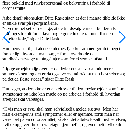
flere opkald med tvivlsspørgsmål og bekymring i forhold til
coronasmitte.
Arbejdsmiljøkonsulent Ditte Rask siger, at der i mange tilfælde ikke
er enkle svar på spørgsmålene.
“Overordnet set kan vi sige, at de tillidsvalgte medarbejdere skal
inddrages lokalt for at lave nogle gode lokale rammer for den
enkelte skole,” siger Ditte Rask.
Hun henviser til, at alene skolernes fysiske rammer gør det meget
forskelligt, hvordan man sørger for at overholde de
sundhedsmæssige retningslinjer som for eksempel afstand.
“Ifølge arbejdsmiljøloven er det ledelsens ansvar at minimere
smitterisikoen, og det er da også vores indtryk, at man bestræber sig
på det de fleste steder,” siger Ditte Rask.
Hun siger, at der ikke er et enkelt svar til den medarbejder, som har
symptomer og ikke kan møde op på arbejde i forhold til, hvordan
arbejdet skal varetages.
“Hvis man er syg, skal man selvfølgelig melde sig syg. Men har
man eksempelvis små symptomer eller er hjemme, fordi man har
været tæt på en coronasmittet, så skal det aftales lokalt med ledelsen,
hvilke opgaver du kan varetage hjemmefra, og eventuelt hvilke du