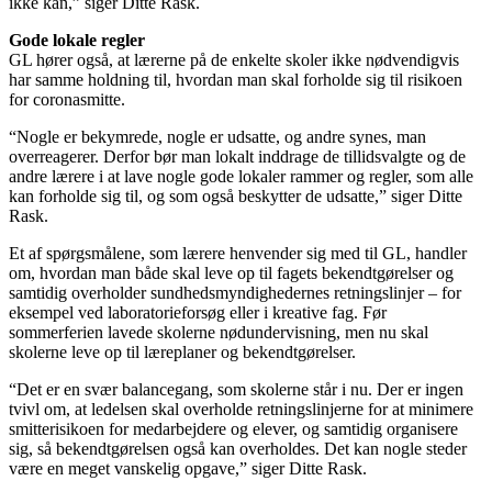
ikke kan,” siger Ditte Rask.
Gode lokale regler
GL hører også, at lærerne på de enkelte skoler ikke nødvendigvis
har samme holdning til, hvordan man skal forholde sig til risikoen
for coronasmitte.
“Nogle er bekymrede, nogle er udsatte, og andre synes, man
overreagerer. Derfor bør man lokalt inddrage de tillidsvalgte og de
andre lærere i at lave nogle gode lokaler rammer og regler, som alle
kan forholde sig til, og som også beskytter de udsatte,” siger Ditte
Rask.
Et af spørgsmålene, som lærere henvender sig med til GL, handler
om, hvordan man både skal leve op til fagets bekendtgørelser og
samtidig overholder sundhedsmyndighedernes retningslinjer – for
eksempel ved laboratorieforsøg eller i kreative fag. Før
sommerferien lavede skolerne nødundervisning, men nu skal
skolerne leve op til læreplaner og bekendtgørelser.
“Det er en svær balancegang, som skolerne står i nu. Der er ingen
tvivl om, at ledelsen skal overholde retningslinjerne for at minimere
smitterisikoen for medarbejdere og elever, og samtidig organisere
sig, så bekendtgørelsen også kan overholdes. Det kan nogle steder
være en meget vanskelig opgave,” siger Ditte Rask.