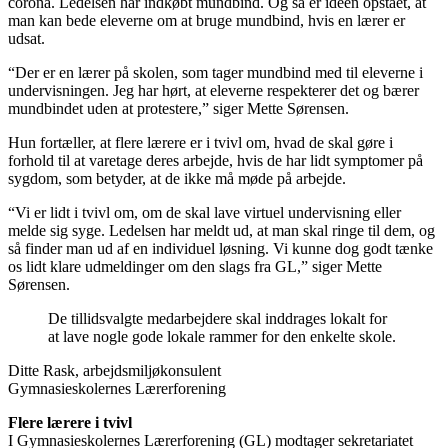
corona. Ledelsen har indkøbt mundbind. Og så er idéen opstået, at
man kan bede eleverne om at bruge mundbind, hvis en lærer er
udsat.
“Der er en lærer på skolen, som tager mundbind med til eleverne i
undervisningen. Jeg har hørt, at eleverne respekterer det og bærer
mundbindet uden at protestere,” siger Mette Sørensen.
Hun fortæller, at flere lærere er i tvivl om, hvad de skal gøre i
forhold til at varetage deres arbejde, hvis de har lidt symptomer på
sygdom, som betyder, at de ikke må møde på arbejde.
“Vi er lidt i tvivl om, om de skal lave virtuel undervisning eller
melde sig syge. Ledelsen har meldt ud, at man skal ringe til dem, og
så finder man ud af en individuel løsning. Vi kunne dog godt tænke
os lidt klare udmeldinger om den slags fra GL,” siger Mette
Sørensen.
De tillidsvalgte medarbejdere skal inddrages lokalt for
at lave nogle gode lokale rammer for den enkelte skole.
Ditte Rask, arbejdsmiljøkonsulent
Gymnasieskolernes Lærerforening
Flere lærere i tvivl
I Gymnasieskolernes Lærerforening (GL) modtager sekretariatet