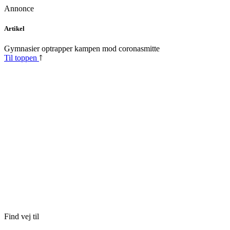
Annonce
Skip
Artikel
to
content
Gymnasier optrapper kampen mod coronasmitte
Til toppen
Find vej til