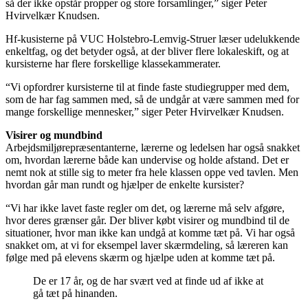
så der ikke opstår propper og store forsamlinger,” siger Peter
Hvirvelkær Knudsen.
Hf-kusisterne på VUC Holstebro-Lemvig-Struer læser udelukkende
enkeltfag, og det betyder også, at der bliver flere lokaleskift, og at
kursisterne har flere forskellige klassekammerater.
“Vi opfordrer kursisterne til at finde faste studiegrupper med dem,
som de har fag sammen med, så de undgår at være sammen med for
mange forskellige mennesker,” siger Peter Hvirvelkær Knudsen.
Visirer og mundbind
Arbejdsmiljørepræsentanterne, lærerne og ledelsen har også snakket
om, hvordan lærerne både kan undervise og holde afstand. Det er
nemt nok at stille sig to meter fra hele klassen oppe ved tavlen. Men
hvordan går man rundt og hjælper de enkelte kursister?
“Vi har ikke lavet faste regler om det, og lærerne må selv afgøre,
hvor deres grænser går. Der bliver købt visirer og mundbind til de
situationer, hvor man ikke kan undgå at komme tæt på. Vi har også
snakket om, at vi for eksempel laver skærmdeling, så læreren kan
følge med på elevens skærm og hjælpe uden at komme tæt på.
De er 17 år, og de har svært ved at finde ud af ikke at
gå tæt på hinanden.