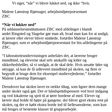
Vi siger, “når” vi bliver lukket ned, og ikke “hvis.
Malene Lønstrup Bjørnager, arbejdsmiljørepræsentant
ZBC
“Når vi lukker ned”
På uddannelsesinstitutionen ZBC med afdelinger i blandt
andet Ringsted og Slagelse gør man alt, hvad man kan for at undgå,
at lærere eller elever bliver smittede, fortæller Malene Lønstrup
Bjørnager, som er arbejdsmiljørepræsentant for htx-afdelingerne på
ZBC.
“I laboratorieundervisningen anbefales det, at lærerne bruger
mundbind, og eleverne skal selv anskaffe sig kitler og
sikkerhedsbriller, så vi undgår, at de skal dele. Hvis ansatte føler sig
utrygge, så kan de få udleveret mundbind på skolen, og flere er
begyndt at bruge dem for eksempel studievejlederne,” fortæller
Malene Lønstrup Bjørnager.
Derudover har skolen lavet en række tiltag, som ligner dem mange
andre skoler også gør. Der er håndspritdispensere ved hver indgang
og ved lokalerne og sprit til at tørre bordene af med. Elever og
lærere skal holde til højre på gangene, der bliver gjort ekstra rent på
skolen, og der er købt ekstra borde ind til fællesarealerne, som kun
må bruges af bestemte klasser til gruppearbejde.