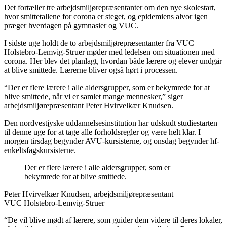
Det fortæller tre arbejdsmiljørepræsentanter om den nye skolestart,
hvor smittetallene for corona er steget, og epidemiens alvor igen
præger hverdagen på gymnasier og VUC.
I sidste uge holdt de to arbejdsmiljørepræsentanter fra VUC
Holstebro-Lemvig-Struer møder med ledelsen om situationen med
corona. Her blev det planlagt, hvordan både lærere og elever undgår
at blive smittede. Lærerne bliver også hørt i processen.
“Der er flere lærere i alle aldersgrupper, som er bekymrede for at
blive smittede, når vi er samlet mange mennesker,” siger
arbejdsmiljørepræsentant Peter Hvirvelkær Knudsen.
Den nordvestjyske uddannelsesinstitution har udskudt studiestarten
til denne uge for at tage alle forholdsregler og være helt klar. I
morgen tirsdag begynder AVU-kursisterne, og onsdag begynder hf-
enkeltsfagskursisterne.
Der er flere lærere i alle aldersgrupper, som er
bekymrede for at blive smittede.
Peter Hvirvelkær Knudsen, arbejdsmiljørepræsentant
VUC Holstebro-Lemvig-Struer
“De vil blive mødt af lærere, som guider dem videre til deres lokaler,