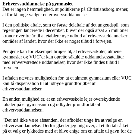
Erhvervsuddannelse på gymnasiet
Det er ingen hemmelighed, at politikerne på Christiansborg mener,
at for få unge vælger en erhvervsuddannelse.
I den politiske aftale, som er første delaftale af det ungeudspil, som
regeringen lancerede i december, bliver der også afsat 25 millioner
kroner over tre år til at etablere nye udbud af erhvervsuddannelser i
områder af landet, hvor der ikke er noget tilbud i forvejen.
Pengene kan for eksempel bruges til, at erhvervsskoler, almene
gymnasier og VUC’er kan oprette såkaldte uddannelsessatelitter
med erhvervsrettede uddannelser, hvor der ikke findes tilbud i
forvejen.
I aftalen nævnes muligheden for, at et alment gymnasium eller VUC
kan få dispensation til at udbyde grundforløbet af
erhvervsuddannelser.
En anden mulighed er, at en erhvervsskole lejer overskydende
lokaler på et gymnasium og udbyder grundforløb af
erhvervsuddannelsen.
“Det må ikke være afstanden, der afholder unge fra at vælge en
erhvervsuddannelse. Derfor glæder jeg mig over, at et flertal så tæt
på et valg er lykkedes med at blive enige om en aftale til gavn for de