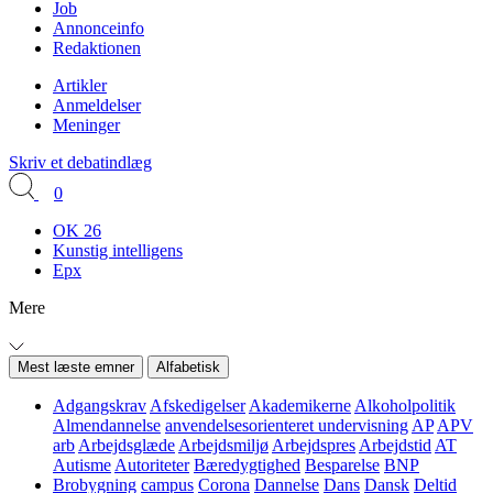
Job
Annonceinfo
Redaktionen
Artikler
Anmeldelser
Meninger
Skriv et debatindlæg
0
OK 26
Kunstig intelligens
Epx
Mere
Mest læste emner
Alfabetisk
Adgangskrav
Afskedigelser
Akademikerne
Alkoholpolitik
Almendannelse
anvendelsesorienteret undervisning
AP
APV
arb
Arbejdsglæde
Arbejdsmiljø
Arbejdspres
Arbejdstid
AT
Autisme
Autoriteter
Bæredygtighed
Besparelse
BNP
Brobygning
campus
Corona
Dannelse
Dans
Dansk
Deltid