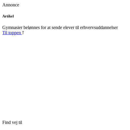
Annonce
Skip
Artikel
to
content
Gymnasier belønnes for at sende elever til erhvervsuddannelser
Til toppen
Find vej til