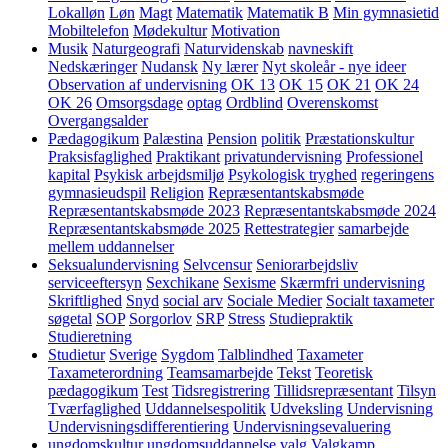
Lokalløn
Løn
Magt
Matematik
Matematik B
Min gymnasietid
Mobiltelefon
Mødekultur
Motivation
Musik
Naturgeografi
Naturvidenskab
navneskift
Nedskæringer
Nudansk
Ny lærer
Nyt skoleår - nye ideer
Observation af undervisning
OK 13
OK 15
OK 21
OK 24
OK 26
Omsorgsdage
optag
Ordblind
Overenskomst
Overgangsalder
Pædagogikum
Palæstina
Pension
politik
Præstationskultur
Praksisfaglighed
Praktikant
privatundervisning
Professionel
kapital
Psykisk arbejdsmiljø
Psykologisk tryghed
regeringens
gymnasieudspil
Religion
Repræsentantskabsmøde
Repræsentantskabsmøde 2023
Repræsentantskabsmøde 2024
Repræsentantskabsmøde 2025
Rettestrategier
samarbejde
mellem uddannelser
Seksualundervisning
Selvcensur
Seniorarbejdsliv
serviceeftersyn
Sexchikane
Sexisme
Skærmfri undervisning
Skriftlighed
Snyd
social arv
Sociale Medier
Socialt taxameter
søgetal
SOP
Sorgorlov
SRP
Stress
Studiepraktik
Studieretning
Studietur
Sverige
Sygdom
Talblindhed
Taxameter
Taxameterordning
Teamsamarbejde
Tekst
Teoretisk
pædagogikum
Test
Tidsregistrering
Tillidsrepræsentant
Tilsyn
Tværfaglighed
Uddannelsespolitik
Udveksling
Undervisning
Undervisningsdifferentiering
Undervisningsevaluering
ungdomskultur
ungdomsuddannelse
valg
Valgkamp