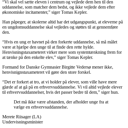
“Vi skal vel sætte eleven i centrum og vejlede dem hen til den
uddannelse, som matcher dem bedst, og ikke vejlede dem efter
økonomiske incitamenter,” siger Tomas Kepler.
Han påpeger, at skolerne altid har det udgangspunkt, at eleverne på
en ungdomsuddannelse skal vejledes og støttes til at gennemføre
den.
“Hvis en ung er havnet på den forkerte uddannelse, så må målet
være at hjælpe den unge til at finde den rette hylde.
Henvisningstaxameteret virker mere som systemtænkning frem for
at tænke på den enkelte elev,” siger Tomas Kepler.
Formand for Danske Gymnasier Birgitte Vedersø mener ikke,
henvisnignstaxameteret vil gøre den store forskel.
“Det er forkert at tro, at vi holder på elever, som ville have mere
glæde af at gå på en erhvervsuddannelse. Vi vil altid vejlede elever
til erhvervsuddannelser, hvis det passer bedre til dem,” siger hun.
Det må ikke være afstanden, der afholder unge fra at
vælge en erhvervsuddannelse.
Merete Riisager (LA)
Undervisningsminister