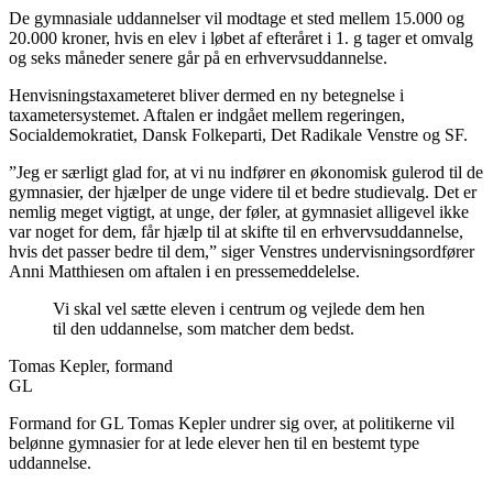
De gymnasiale uddannelser vil modtage et sted mellem 15.000 og
20.000 kroner, hvis en elev i løbet af efteråret i 1. g tager et omvalg
og seks måneder senere går på en erhvervsuddannelse.
Henvisningstaxameteret bliver dermed en ny betegnelse i
taxametersystemet. Aftalen er indgået mellem regeringen,
Socialdemokratiet, Dansk Folkeparti, Det Radikale Venstre og SF.
”Jeg er særligt glad for, at vi nu indfører en økonomisk gulerod til de
gymnasier, der hjælper de unge videre til et bedre studievalg. Det er
nemlig meget vigtigt, at unge, der føler, at gymnasiet alligevel ikke
var noget for dem, får hjælp til at skifte til en erhvervsuddannelse,
hvis det passer bedre til dem,” siger Venstres undervisningsordfører
Anni Matthiesen om aftalen i en pressemeddelelse.
Vi skal vel sætte eleven i centrum og vejlede dem hen
til den uddannelse, som matcher dem bedst.
Tomas Kepler, formand
GL
Formand for GL Tomas Kepler undrer sig over, at politikerne vil
belønne gymnasier for at lede elever hen til en bestemt type
uddannelse.