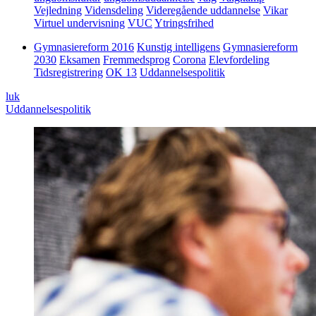
Vejledning
Vidensdeling
Videregående uddannelse
Vikar
Virtuel undervisning
VUC
Ytringsfrihed
Gymnasiereform 2016
Kunstig intelligens
Gymnasiereform
2030
Eksamen
Fremmedsprog
Corona
Elevfordeling
Tidsregistrering
OK 13
Uddannelsespolitik
luk
Uddannelsespolitik