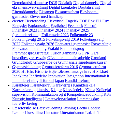
Demokratisk dannelse
DGS
Didaktik
Digital dannelse
Digital
eksamensovervågning
Digital krænkelse
Digitalisering
Efteruddannelse
Eksamen
Eksamensform
Elevboom i
gymnasiet
Elever med handicap
elevfor
Elevfordeling
Elevtrivsel
Engelsk
EOP
Epx
EU
Eux
Fængsler
Fagkonsulent
Faglighed
Feedback
Filosofi
Finanslov 2023
Finanslov 2024
Finanslov 2025
fjernundervisning
Folkemøde 2023
Folkemøde 23
Folketingsvalg 2015
Folketingsvalg 2019
Folketingsvalg
2022
Folketingsvalg 2026
Forsvaret i gymnasiet
Forsvarslinje
Forsvarsstudieretning
Frafald
Fremmedsprog
Fremmedsprogsstrategi
Fusion
gambling
GDPR
GL's
hovedbestyrelsesvalg
GLs internationale arbejde
Grønland
Grundforløb
Gruppearbejde
Gymnasiale suppleringskurser
Gymnasielukning
Gymnasiereform 2016
Gymnasiereform
2030
Hf
Hhx
Historie
Høje følelsesmæssige krav
Htx
Idræt
Indeklima
Indflydelse
Innovation
Integration
Internationalt
It
It i undervisning
It-forbud
Japan
Kandidatreform
Karakterer
Karakterkrav
Karakterræs
Karakterskala
Karrierelæring
kinesisk
Klager
Klasseledelse
Klima
Kollegial
supervision
Kommunikation og it
Kompetenceudvikling
Køn
Kunstig intelligens
l
Lærer-elev-relation
Lærerens dag
Lærerliv
læring
Læseforståelse
Læsevejledning
læsning
Lectio
Ledelse
Lektier
Ligestilling
Litteratur
Litteraturkanon
Lokalaftale