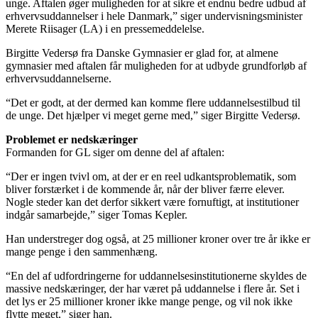
unge. Aftalen øger muligheden for at sikre et endnu bedre udbud af
erhvervsuddannelser i hele Danmark,” siger undervisningsminister
Merete Riisager (LA) i en pressemeddelelse.
Birgitte Vedersø fra Danske Gymnasier er glad for, at almene
gymnasier med aftalen får muligheden for at udbyde grundforløb af
erhvervsuddannelserne.
“Det er godt, at der dermed kan komme flere uddannelsestilbud til
de unge. Det hjælper vi meget gerne med,” siger Birgitte Vedersø.
Problemet er nedskæringer
Formanden for GL siger om denne del af aftalen:
“Der er ingen tvivl om, at der er en reel udkantsproblematik, som
bliver forstærket i de kommende år, når der bliver færre elever.
Nogle steder kan det derfor sikkert være fornuftigt, at institutioner
indgår samarbejde,” siger Tomas Kepler.
Han understreger dog også, at 25 millioner kroner over tre år ikke er
mange penge i den sammenhæng.
“En del af udfordringerne for uddannelsesinstitutionerne skyldes de
massive nedskæringer, der har været på uddannelse i flere år. Set i
det lys er 25 millioner kroner ikke mange penge, og vil nok ikke
flytte meget,” siger han.