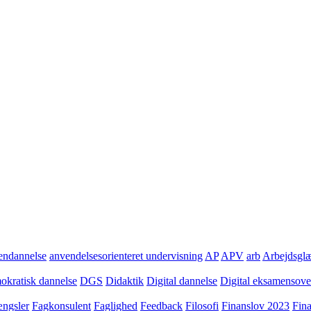
ndannelse
anvendelsesorienteret undervisning
AP
APV
arb
Arbejdsgl
kratisk dannelse
DGS
Didaktik
Digital dannelse
Digital eksamensov
ngsler
Fagkonsulent
Faglighed
Feedback
Filosofi
Finanslov 2023
Fin