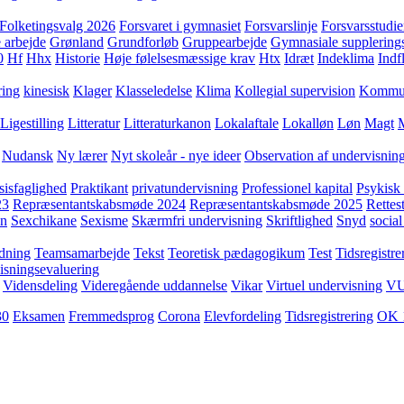
Folketingsvalg 2026
Forsvaret i gymnasiet
Forsvarslinje
Forsvarsstudie
 arbejde
Grønland
Grundforløb
Gruppearbejde
Gymnasiale supplering
0
Hf
Hhx
Historie
Høje følelsesmæssige krav
Htx
Idræt
Indeklima
Indf
ring
kinesisk
Klager
Klasseledelse
Klima
Kollegial supervision
Kommuni
Ligestilling
Litteratur
Litteraturkanon
Lokalaftale
Lokalløn
Løn
Magt
Nudansk
Ny lærer
Nyt skoleår - nye ideer
Observation af undervisnin
sisfaglighed
Praktikant
privatundervisning
Professionel kapital
Psykisk 
23
Repræsentantskabsmøde 2024
Repræsentantskabsmøde 2025
Rettest
yn
Sexchikane
Sexisme
Skærmfri undervisning
Skriftlighed
Snyd
social
dning
Teamsamarbejde
Tekst
Teoretisk pædagogikum
Test
Tidsregistre
isningsevaluering
Vidensdeling
Videregående uddannelse
Vikar
Virtuel undervisning
V
30
Eksamen
Fremmedsprog
Corona
Elevfordeling
Tidsregistrering
OK 