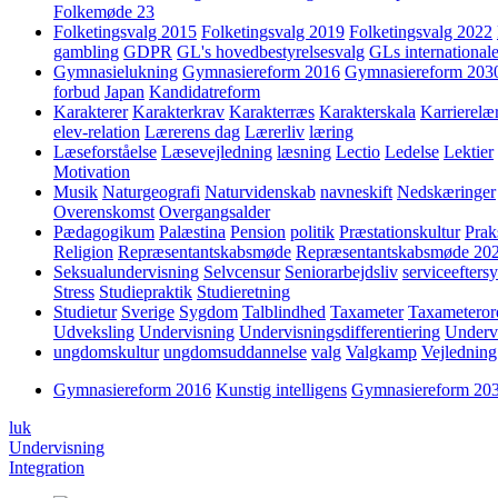
Folkemøde 23
Folketingsvalg 2015
Folketingsvalg 2019
Folketingsvalg 2022
gambling
GDPR
GL's hovedbestyrelsesvalg
GLs internationale
Gymnasielukning
Gymnasiereform 2016
Gymnasiereform 203
forbud
Japan
Kandidatreform
Karakterer
Karakterkrav
Karakterræs
Karakterskala
Karrierelæ
elev-relation
Lærerens dag
Lærerliv
læring
Læseforståelse
Læsevejledning
læsning
Lectio
Ledelse
Lektier
Motivation
Musik
Naturgeografi
Naturvidenskab
navneskift
Nedskæringer
Overenskomst
Overgangsalder
Pædagogikum
Palæstina
Pension
politik
Præstationskultur
Prak
Religion
Repræsentantskabsmøde
Repræsentantskabsmøde 20
Seksualundervisning
Selvcensur
Seniorarbejdsliv
serviceefters
Stress
Studiepraktik
Studieretning
Studietur
Sverige
Sygdom
Talblindhed
Taxameter
Taxameteror
Udveksling
Undervisning
Undervisningsdifferentiering
Underv
ungdomskultur
ungdomsuddannelse
valg
Valgkamp
Vejledning
Gymnasiereform 2016
Kunstig intelligens
Gymnasiereform 20
luk
Undervisning
Integration