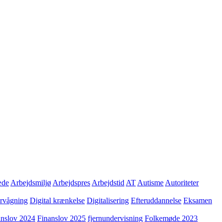
æde
Arbejdsmiljø
Arbejdspres
Arbejdstid
AT
Autisme
Autoriteter
ervågning
Digital krænkelse
Digitalisering
Efteruddannelse
Eksamen
anslov 2024
Finanslov 2025
fjernundervisning
Folkemøde 2023