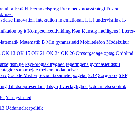
retning
Frafald
Fremmedsprog
Fremmedsprogsstrategi
Fusion
skurser
lydelse
Innovation
Integration
Internationalt
It
It i undervisning
It-
kation og it
Kompetenceudvikling
Køn
Kunstig intelligens
l
Lærer-
Matematik
Matematik B
Min gymnasietid
Mobiltelefon
Mødekultur
g
OK 13
OK 15
OK 21
OK 24
OK 26
Omsorgsdage
optag
Ordblind
arbejdsmiljø
Psykologisk tryghed
regeringens gymnasieudspil
rategier
samarbejde mellem uddannelser
 arv
Sociale Medier
Socialt taxameter
søgetal
SOP
Sorgorlov
SRP
ring
Tillidsrepræsentant
Tilsyn
Tværfaglighed
Uddannelsespolitik
UC
Ytringsfrihed
13
Uddannelsespolitik