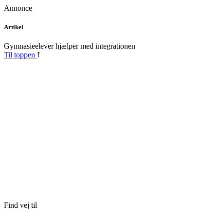
Annonce
Skip
Artikel
to
content
Gymnasieelever hjælper med integrationen
Til toppen
Find vej til