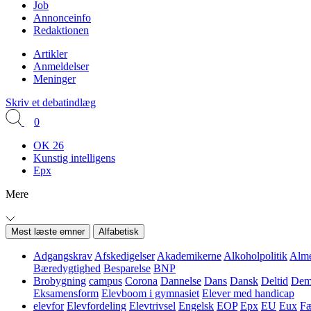
Job
Annonceinfo
Redaktionen
Artikler
Anmeldelser
Meninger
Skriv et debatindlæg
0
OK 26
Kunstig intelligens
Epx
Mere
Mest læste emner
Alfabetisk
Adgangskrav
Afskedigelser
Akademikerne
Alkoholpolitik
Alme
Bæredygtighed
Besparelse
BNP
Brobygning
campus
Corona
Dannelse
Dans
Dansk
Deltid
Demo
Eksamensform
Elevboom i gymnasiet
Elever med handicap
elevfor
Elevfordeling
Elevtrivsel
Engelsk
EOP
Epx
EU
Eux
Fæ