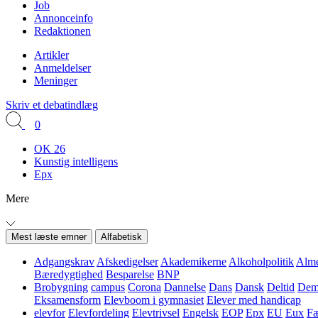
Job
Annonceinfo
Redaktionen
Artikler
Anmeldelser
Meninger
Skriv et debatindlæg
0
OK 26
Kunstig intelligens
Epx
Mere
Mest læste emner
Alfabetisk
Adgangskrav
Afskedigelser
Akademikerne
Alkoholpolitik
Alme
Bæredygtighed
Besparelse
BNP
Brobygning
campus
Corona
Dannelse
Dans
Dansk
Deltid
Demo
Eksamensform
Elevboom i gymnasiet
Elever med handicap
elevfor
Elevfordeling
Elevtrivsel
Engelsk
EOP
Epx
EU
Eux
Fæ