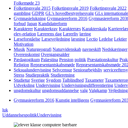
Folkemøde 23
Folketingsvalg 2015
Folketingsvalg 2019
Folketingsvalg 2022
gambling
GDPR
GL's hovedbestyrelsesvalg
GLs internationale
Gymnasielukning
Gymnasiereform 2016
Gymnasiereform 203
forbud
Japan
Kandidatreform
Karakterer
Karakterkrav
Karakterræs
Karakterskala
Karrierelæ
elev-relation
Lærerens dag
Lærerliv
læring
Læseforståelse
Læsevejledning
læsning
Lectio
Ledelse
Lektier
Motivation
Musik
Naturgeografi
Naturvidenskab
navneskift
Nedskæringer
Overenskomst
Overgangsalder
Pædagogikum
Palæstina
Pension
politik
Præstationskultur
Prak
Religion
Repræsentantskabsmøde
Repræsentantskabsmøde 20
Seksualundervisning
Selvcensur
Seniorarbejdsliv
serviceefters
Stress
Studiepraktik
Studieretning
Studietur
Sverige
Sygdom
Talblindhed
Taxameter
Taxameteror
Udveksling
Undervisning
Undervisningsdifferentiering
Underv
ungdomskultur
ungdomsuddannelse
valg
Valgkamp
Vejledning
Gymnasiereform 2016
Kunstig intelligens
Gymnasiereform 20
luk
Uddannelsespolitik
Undervisning