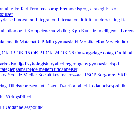
retning
Frafald
Fremmedsprog
Fremmedsprogsstrategi
Fusion
skurser
lydelse
Innovation
Integration
Internationalt
It
It i undervisning
It-
kation og it
Kompetenceudvikling
Køn
Kunstig intelligens
l
Lærer-
Matematik
Matematik B
Min gymnasietid
Mobiltelefon
Mødekultur
g
OK 13
OK 15
OK 21
OK 24
OK 26
Omsorgsdage
optag
Ordblind
arbejdsmiljø
Psykologisk tryghed
regeringens gymnasieudspil
rategier
samarbejde mellem uddannelser
 arv
Sociale Medier
Socialt taxameter
søgetal
SOP
Sorgorlov
SRP
ring
Tillidsrepræsentant
Tilsyn
Tværfaglighed
Uddannelsespolitik
UC
Ytringsfrihed
13
Uddannelsespolitik