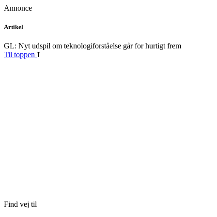
Annonce
Skip
Artikel
to
content
GL: Nyt udspil om teknologiforståelse går for hurtigt frem
Til toppen
Find vej til