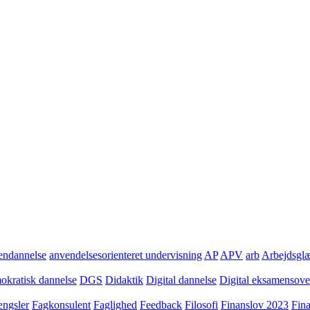
ndannelse
anvendelsesorienteret undervisning
AP
APV
arb
Arbejdsgl
kratisk dannelse
DGS
Didaktik
Digital dannelse
Digital eksamensov
ngsler
Fagkonsulent
Faglighed
Feedback
Filosofi
Finanslov 2023
Fin