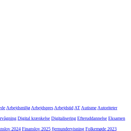
æde
Arbejdsmiljø
Arbejdspres
Arbejdstid
AT
Autisme
Autoriteter
ervågning
Digital krænkelse
Digitalisering
Efteruddannelse
Eksamen
anslov 2024
Finanslov 2025
fjernundervisning
Folkemøde 2023