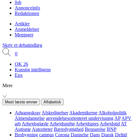
Job
Annonceinfo
Redaktionen
Artikler
Anmeldelser
Meninger
Skriv et debatindlæg
0
OK 26
Kunstig intelligens
Epx
Mere
Mest læste emner
Alfabetisk
Adgangskrav
Afskedigelser
Akademikerne
Alkoholpolitik
Almendannelse
anvendelsesorienteret undervisning
AP
APV
arb
Arbejdsglæde
Arbejdsmiljø
Arbejdspres
Arbejdstid
AT
Autisme
Autoriteter
Bæredygtighed
Besparelse
BNP
Brobygning
campus
Corona
Dannelse
Dans
Dansk
Deltid