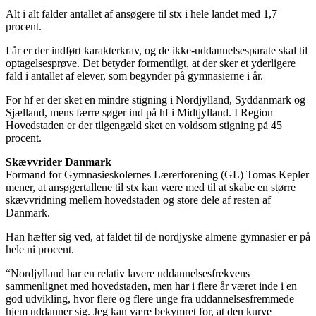
Alt i alt falder antallet af ansøgere til stx i hele landet med 1,7
procent.
I år er der indført karakterkrav, og de ikke-uddannelsesparate skal til
optagelsesprøve. Det betyder formentligt, at der sker et yderligere
fald i antallet af elever, som begynder på gymnasierne i år.
For hf er der sket en mindre stigning i Nordjylland, Syddanmark og
Sjælland, mens færre søger ind på hf i Midtjylland. I Region
Hovedstaden er der tilgengæld sket en voldsom stigning på 45
procent.
Skævvrider Danmark
Formand for Gymnasieskolernes Lærerforening (GL) Tomas Kepler
mener, at ansøgertallene til stx kan være med til at skabe en større
skævvridning mellem hovedstaden og store dele af resten af
Danmark.
Han hæfter sig ved, at faldet til de nordjyske almene gymnasier er på
hele ni procent.
“Nordjylland har en relativ lavere uddannelsesfrekvens
sammenlignet med hovedstaden, men har i flere år været inde i en
god udvikling, hvor flere og flere unge fra uddannelsesfremmede
hjem uddanner sig. Jeg kan være bekymret for, at den kurve