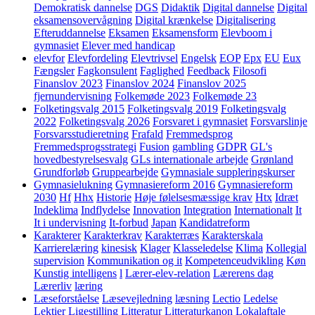
Demokratisk dannelse
DGS
Didaktik
Digital dannelse
Digital
eksamensovervågning
Digital krænkelse
Digitalisering
Efteruddannelse
Eksamen
Eksamensform
Elevboom i
gymnasiet
Elever med handicap
elevfor
Elevfordeling
Elevtrivsel
Engelsk
EOP
Epx
EU
Eux
Fængsler
Fagkonsulent
Faglighed
Feedback
Filosofi
Finanslov 2023
Finanslov 2024
Finanslov 2025
fjernundervisning
Folkemøde 2023
Folkemøde 23
Folketingsvalg 2015
Folketingsvalg 2019
Folketingsvalg
2022
Folketingsvalg 2026
Forsvaret i gymnasiet
Forsvarslinje
Forsvarsstudieretning
Frafald
Fremmedsprog
Fremmedsprogsstrategi
Fusion
gambling
GDPR
GL's
hovedbestyrelsesvalg
GLs internationale arbejde
Grønland
Grundforløb
Gruppearbejde
Gymnasiale suppleringskurser
Gymnasielukning
Gymnasiereform 2016
Gymnasiereform
2030
Hf
Hhx
Historie
Høje følelsesmæssige krav
Htx
Idræt
Indeklima
Indflydelse
Innovation
Integration
Internationalt
It
It i undervisning
It-forbud
Japan
Kandidatreform
Karakterer
Karakterkrav
Karakterræs
Karakterskala
Karrierelæring
kinesisk
Klager
Klasseledelse
Klima
Kollegial
supervision
Kommunikation og it
Kompetenceudvikling
Køn
Kunstig intelligens
l
Lærer-elev-relation
Lærerens dag
Lærerliv
læring
Læseforståelse
Læsevejledning
læsning
Lectio
Ledelse
Lektier
Ligestilling
Litteratur
Litteraturkanon
Lokalaftale