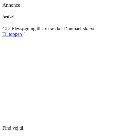
Annonce
Skip
Artikel
to
content
GL: Elevsøgning til stx trækker Danmark skævt
Til toppen
Find vej til