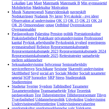
Lokalløn
Løn
Magt
Matematik
Matematik B
Min gymnasietid
Mobiltelefon
Mødekultur
Motivation
Musik
Naturgeografi
Naturvidenskab
navneskift
Nedskæringer
Nudansk
Ny lærer
Nyt skoleår - nye ideer
Observation af undervisning
OK 13
OK 15
OK 21
OK 24
OK 26
Omsorgsdage
optag
Ordblind
Overenskomst
Overgangsalder
Pædagogikum
Palæstina
Pension
politik
Præstationskultur
Praksisfaglighed
Praktikant
privatundervisning
Professionel
kapital
Psykisk arbejdsmiljø
Psykologisk tryghed
regeringens
gymnasieudspil
Religion
Repræsentantskabsmøde
Repræsentantskabsmøde 2023
Repræsentantskabsmøde 2024
Repræsentantskabsmøde 2025
Rettestrategier
samarbejde
mellem uddannelser
Seksualundervisning
Selvcensur
Seniorarbejdsliv
serviceeftersyn
Sexchikane
Sexisme
Skærmfri undervisning
Skriftlighed
Snyd
social arv
Sociale Medier
Socialt taxameter
søgetal
SOP
Sorgorlov
SRP
Stress
Studiepraktik
Studieretning
Studietur
Sverige
Sygdom
Talblindhed
Taxameter
Taxameterordning
Teamsamarbejde
Tekst
Teoretisk
pædagogikum
Test
Tidsregistrering
Tillidsrepræsentant
Tilsyn
Tværfaglighed
Uddannelsespolitik
Udveksling
Undervisning
Undervisningsdifferentiering
Undervisningsevaluering
ungdomskultur
ungdomsuddannelse
valg
Valgkamp