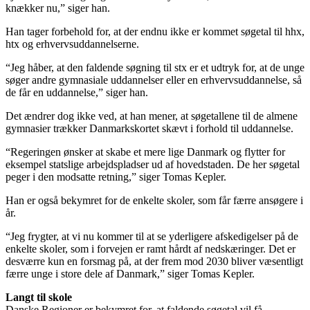
knækker nu,” siger han.
Han tager forbehold for, at der endnu ikke er kommet søgetal til hhx,
htx og erhvervsuddannelserne.
“Jeg håber, at den faldende søgning til stx er et udtryk for, at de unge
søger andre gymnasiale uddannelser eller en erhvervsuddannelse, så
de får en uddannelse,” siger han.
Det ændrer dog ikke ved, at han mener, at søgetallene til de almene
gymnasier trækker Danmarkskortet skævt i forhold til uddannelse.
“Regeringen ønsker at skabe et mere lige Danmark og flytter for
eksempel statslige arbejdspladser ud af hovedstaden. De her søgetal
peger i den modsatte retning,” siger Tomas Kepler.
Han er også bekymret for de enkelte skoler, som får færre ansøgere i
år.
“Jeg frygter, at vi nu kommer til at se yderligere afskedigelser på de
enkelte skoler, som i forvejen er ramt hårdt af nedskæringer. Det er
desværre kun en forsmag på, at der frem mod 2030 bliver væsentligt
færre unge i store dele af Danmark,” siger Tomas Kepler.
Langt til skole
Danske Regioner er bekymret for, at faldende søgetal vil få