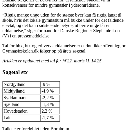
konsekvenser for mindre gymnasier i yderområderne.
“Rigtig mange unge uden for de største byer kan få rigtig langt til
skole, hvis det lokale gymnasium må bukke under for det faldende
elevtal, og det kan i sidste ende betyde, at færre unge får en
uddannelse,” siger formand for Danske Regioner Stephanie Lose
(V) i en pressemeddelelse.
Tal for hhx, htx og erhvervsuddannelser er endnu ikke offentliggjort.
Gymnasieskolen.dk følger op på årets søgetal.
Artiklen er opdateret med tal for hf 22. marts kl. 14.25
Søgetal stx
Nordjylland
-9 %
Midtjylland
-4,9 %
Syddanmark
-2,2 %
Sjælland
-1,3 %
Hovedstaden
2,2 %
I alt
-1,7 %
Tallene er foreløbigt uden Bornholm.