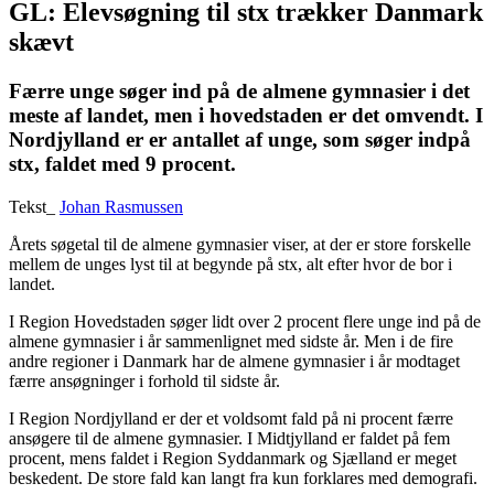
GL: Elevsøgning til stx trækker Danmark
skævt
Færre unge søger ind på de almene gymnasier i det
meste af landet, men i hovedstaden er det omvendt. I
Nordjylland er er antallet af unge, som søger indpå
stx, faldet med 9 procent.
Tekst_
Johan Rasmussen
Årets søgetal til de almene gymnasier viser, at der er store forskelle
mellem de unges lyst til at begynde på stx, alt efter hvor de bor i
landet.
I Region Hovedstaden søger lidt over 2 procent flere unge ind på de
almene gymnasier i år sammenlignet med sidste år. Men i de fire
andre regioner i Danmark har de almene gymnasier i år modtaget
færre ansøgninger i forhold til sidste år.
I Region Nordjylland er der et voldsomt fald på ni procent færre
ansøgere til de almene gymnasier. I Midtjylland er faldet på fem
procent, mens faldet i Region Syddanmark og Sjælland er meget
beskedent. De store fald kan langt fra kun forklares med demografi.