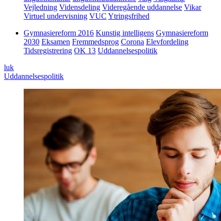
Vejledning
Vidensdeling
Videregående uddannelse
Vikar
Virtuel undervisning
VUC
Ytringsfrihed
Gymnasiereform 2016
Kunstig intelligens
Gymnasiereform
2030
Eksamen
Fremmedsprog
Corona
Elevfordeling
Tidsregistrering
OK 13
Uddannelsespolitik
luk
Uddannelsespolitik