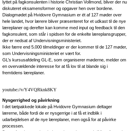
lyttet på fagkonsulenten i historie Christian Vollmond, bliver der nu 
diskuteret eksamensformer og opgaver hen over bordene.
Dialogmødet på Hvidovre Gymnasium er ét af 127 møder over 
hele landet, hvor lærere bliver præsenteret for et udkast til de nye 
læreplaner og derefter kan komme med input og feedback til den 
fagkonsulent, som står i spidsen for de enkelte læreplansgrupper, 
der er nedsat af Undervisningsministeriet.
Ikke færre end 5.000 tilmeldinger er der kommer til de 127 møder, 
som Undervisningsministeriet er vært for.
GL’s kursusafdeling GL-E, som organiserer møderne, melder om 
en overvældende interesse for at få lov til at blande sig i 
fremtidens læreplaner.
youtube://v/Y4VQRknk8KY
Nysgerrighed og påvirkning
I det tætpakkede lokale på Hvidovre Gymnasium deltager 
lærerne, både fordi de er nysgerrige i at få et indblik i 
udarbejdelsen af de nye læreplaner, men også for at påvirke 
processen. 