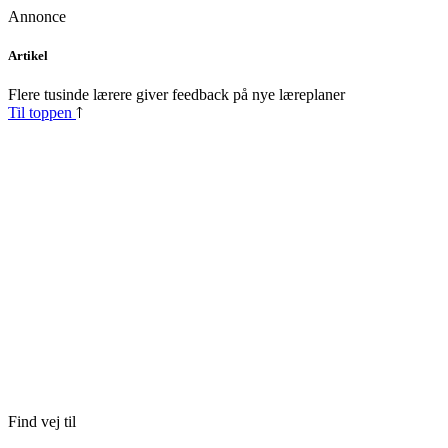
Annonce
Skip
Artikel
to
content
Flere tusinde lærere giver feedback på nye læreplaner
Til toppen
Find vej til