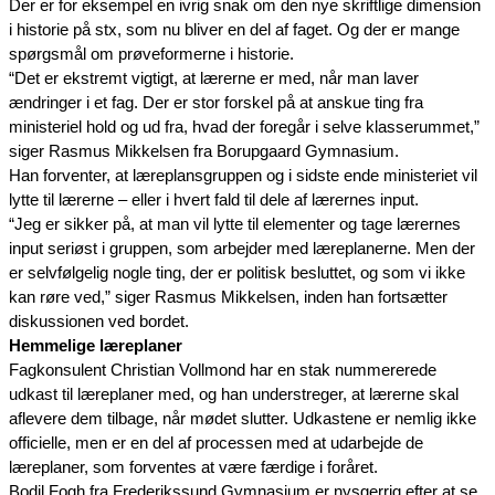
Der er for eksempel en ivrig snak om den nye skriftlige dimension 
i historie på stx, som nu bliver en del af faget. Og der er mange 
spørgsmål om prøveformerne i historie.
“Det er ekstremt vigtigt, at lærerne er med, når man laver 
ændringer i et fag. Der er stor forskel på at anskue ting fra 
ministeriel hold og ud fra, hvad der foregår i selve klasserummet,” 
siger Rasmus Mikkelsen fra Borupgaard Gymnasium.
Han forventer, at læreplansgruppen og i sidste ende ministeriet vil 
lytte til lærerne – eller i hvert fald til dele af lærernes input.
“Jeg er sikker på, at man vil lytte til elementer og tage lærernes 
input seriøst i gruppen, som arbejder med læreplanerne. Men der 
er selvfølgelig nogle ting, der er politisk besluttet, og som vi ikke 
kan røre ved,” siger Rasmus Mikkelsen, inden han fortsætter 
diskussionen ved bordet.
Hemmelige læreplaner
Fagkonsulent Christian Vollmond har en stak nummererede 
udkast til læreplaner med, og han understreger, at lærerne skal 
aflevere dem tilbage, når mødet slutter. Udkastene er nemlig ikke 
officielle, men er en del af processen med at udarbejde de 
læreplaner, som forventes at være færdige i foråret.
Bodil Fogh fra Frederikssund Gymnasium er nysgerrig efter at se 