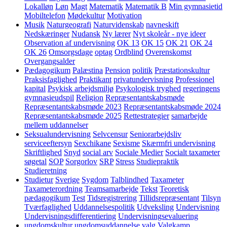
Lokalløn
Løn
Magt
Matematik
Matematik B
Min gymnasietid
Mobiltelefon
Mødekultur
Motivation
Musik
Naturgeografi
Naturvidenskab
navneskift
Nedskæringer
Nudansk
Ny lærer
Nyt skoleår - nye ideer
Observation af undervisning
OK 13
OK 15
OK 21
OK 24
OK 26
Omsorgsdage
optag
Ordblind
Overenskomst
Overgangsalder
Pædagogikum
Palæstina
Pension
politik
Præstationskultur
Praksisfaglighed
Praktikant
privatundervisning
Professionel
kapital
Psykisk arbejdsmiljø
Psykologisk tryghed
regeringens
gymnasieudspil
Religion
Repræsentantskabsmøde
Repræsentantskabsmøde 2023
Repræsentantskabsmøde 2024
Repræsentantskabsmøde 2025
Rettestrategier
samarbejde
mellem uddannelser
Seksualundervisning
Selvcensur
Seniorarbejdsliv
serviceeftersyn
Sexchikane
Sexisme
Skærmfri undervisning
Skriftlighed
Snyd
social arv
Sociale Medier
Socialt taxameter
søgetal
SOP
Sorgorlov
SRP
Stress
Studiepraktik
Studieretning
Studietur
Sverige
Sygdom
Talblindhed
Taxameter
Taxameterordning
Teamsamarbejde
Tekst
Teoretisk
pædagogikum
Test
Tidsregistrering
Tillidsrepræsentant
Tilsyn
Tværfaglighed
Uddannelsespolitik
Udveksling
Undervisning
Undervisningsdifferentiering
Undervisningsevaluering
ungdomskultur
ungdomsuddannelse
valg
Valgkamp