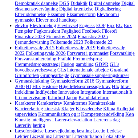
Demokratisk dannelse
DGS
Didaktik
Digital dannelse
Digital
eksamensovervågning
Digital krænkelse
Digitalisering
Efteruddannelse
Eksamen
Eksamensform
Elevboom i
gymnasiet
Elever med handicap
elevfor
Elevfordeling
Elevtrivsel
Engelsk
EOP
Epx
EU
Eux
Fængsler
Fagkonsulent
Faglighed
Feedback
Filosofi
Finanslov 2023
Finanslov 2024
Finanslov 2025
fjernundervisning
Folkemøde 2023
Folkemøde 23
Folketingsvalg 2015
Folketingsvalg 2019
Folketingsvalg
2022
Folketingsvalg 2026
Forsvaret i gymnasiet
Forsvarslinje
Forsvarsstudieretning
Frafald
Fremmedsprog
Fremmedsprogsstrategi
Fusion
gambling
GDPR
GL's
hovedbestyrelsesvalg
GLs internationale arbejde
Grønland
Grundforløb
Gruppearbejde
Gymnasiale suppleringskurser
Gymnasielukning
Gymnasiereform 2016
Gymnasiereform
2030
Hf
Hhx
Historie
Høje følelsesmæssige krav
Htx
Idræt
Indeklima
Indflydelse
Innovation
Integration
Internationalt
It
It i undervisning
It-forbud
Japan
Kandidatreform
Karakterer
Karakterkrav
Karakterræs
Karakterskala
Karrierelæring
kinesisk
Klager
Klasseledelse
Klima
Kollegial
supervision
Kommunikation og it
Kompetenceudvikling
Køn
Kunstig intelligens
l
Lærer-elev-relation
Lærerens dag
Lærerliv
læring
Læseforståelse
Læsevejledning
læsning
Lectio
Ledelse
Lektier
Ligestilling
Litteratur
Litteraturkanon
Lokalaftale