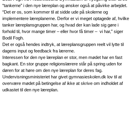
“tankerne” i den nye læreplan og ønsker også at påvirke arbejdet.
“Det er os, som kommer til at sidde ude på skolerne og 
implementere læreplanerne. Derfor er vi meget optagede af, hvilke 
tanker læreplansgruppen har, og hvad der kan lade sig gøre i 
forhold til, hvor mange timer – eller hvor få timer –  vi har,” siger 
Bodil Fogh.
Det er også hendes indtryk, at læreplansgruppen reelt vil lytte til 
dagens input og feedback fra lærerne.
Interessen for den nye læreplan er stor, men mødet har en fast 
bagkant. En stor gruppe religionslærere står på spring uden for 
døren for at høre om den nye læreplan for deres fag.
Undervisningsministeriet har givet gymnasieskolen.dk lov til at 
overvære mødet på betingelse af ikke at skrive om indholdet af 
udkastet til den nye læreplan.