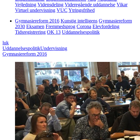
Vejledning
Vidensdeling
Videregående uddannelse
Vikar
Virtuel undervisning
VUC
Ytringsfrihed
Gymnasiereform 2016
Kunstig intelligens
Gymnasiereform
2030
Eksamen
Fremmedsprog
Corona
Elevfordeling
Tidsregistrering
OK 13
Uddannelsespolitik
luk
Uddannelsespolitik
Undervisning
Gymnasiereform 2016