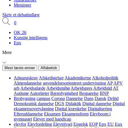
Meninger
Skriv et debatindlæg
0
OK 26
Kunstig intelligens
Epx
Mere
Mest læste emner
Alfabetisk
Adgangskrav
Afskedigelser
Akademikerne
Alkoholpolitik
Almendannelse
anvendelsesorienteret undervisning
AP
APV
arb
Arbejdsglæde
Arbejdsmiljø
Arbejdspres
Arbejdstid
AT
Autisme
Autoriteter
Bæredygtighed
Besparelse
BNP
Brobygning
campus
Corona
Dannelse
Dans
Dansk
Deltid
Demokratisk dannelse
DGS
Didaktik
Digital dannelse
Digital
eksamensovervågning
Digital krænkelse
Digitalisering
Efteruddannelse
Eksamen
Eksamensform
Elevboom i
gymnasiet
Elever med handicap
elevfor
Elevfordeling
Elevtrivsel
Engelsk
EOP
Epx
EU
Eux