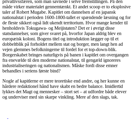
privatlivssfæren, som man savnede i selve fremstillingen. På den
måde virker materialet gennemtænkt. Et andet scoop er to eksplosive
taler af Robert Mugabe. Kapitlet om dannelsen af en japansk
nationalstat i perioden 1600-1800-tallet er spændende læsning og for
de fleste sikkert også lidt ukendt territorium. Hvor mange kender til
henholdsvis Tokugawa- og Meijistaten? Det er i øvrigt disse
statsdannelser, som giver svaret på, hvorfor Japan aldrig blev en
europæisk koloni. Bogens titel og introduktion lægger op til et
dobbeltblik på forholdet mellem stat og borger, men langt hen ad
vejen glemmes befolkningerne til fordel for et top-down-blik.
Borgerskabet bringes naturligvis på banen i kapitlet om overgangen
fra enevælde til den moderne nationalstat, til gengæld ignoreres
industrialiseringen og nationalismen. Måske fordi disse emner
behandles i seriens første bind?
Nogle af kapitlerne er mere teoretiske end andre, og her kunne en
hårdere redaktionel hånd have skabt en bedre balance. Imidlertid
lykkes det Magt og mennesker – stort set – at udfordre både elever
og underviser med sin skarpe vinkling. Mere af den slags, tak.