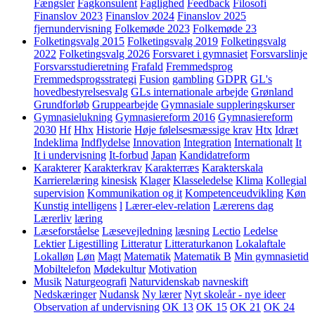
Fængsler
Fagkonsulent
Faglighed
Feedback
Filosofi
Finanslov 2023
Finanslov 2024
Finanslov 2025
fjernundervisning
Folkemøde 2023
Folkemøde 23
Folketingsvalg 2015
Folketingsvalg 2019
Folketingsvalg
2022
Folketingsvalg 2026
Forsvaret i gymnasiet
Forsvarslinje
Forsvarsstudieretning
Frafald
Fremmedsprog
Fremmedsprogsstrategi
Fusion
gambling
GDPR
GL's
hovedbestyrelsesvalg
GLs internationale arbejde
Grønland
Grundforløb
Gruppearbejde
Gymnasiale suppleringskurser
Gymnasielukning
Gymnasiereform 2016
Gymnasiereform
2030
Hf
Hhx
Historie
Høje følelsesmæssige krav
Htx
Idræt
Indeklima
Indflydelse
Innovation
Integration
Internationalt
It
It i undervisning
It-forbud
Japan
Kandidatreform
Karakterer
Karakterkrav
Karakterræs
Karakterskala
Karrierelæring
kinesisk
Klager
Klasseledelse
Klima
Kollegial
supervision
Kommunikation og it
Kompetenceudvikling
Køn
Kunstig intelligens
l
Lærer-elev-relation
Lærerens dag
Lærerliv
læring
Læseforståelse
Læsevejledning
læsning
Lectio
Ledelse
Lektier
Ligestilling
Litteratur
Litteraturkanon
Lokalaftale
Lokalløn
Løn
Magt
Matematik
Matematik B
Min gymnasietid
Mobiltelefon
Mødekultur
Motivation
Musik
Naturgeografi
Naturvidenskab
navneskift
Nedskæringer
Nudansk
Ny lærer
Nyt skoleår - nye ideer
Observation af undervisning
OK 13
OK 15
OK 21
OK 24