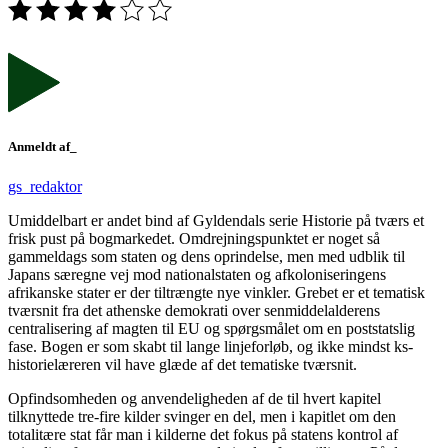
Anmeldt af_
gs_redaktor
Umiddelbart er andet bind af Gyldendals serie Historie på tværs et
frisk pust på bogmarkedet. Omdrejningspunktet er noget så
gammeldags som staten og dens oprindelse, men med udblik til
Japans særegne vej mod nationalstaten og afkoloniseringens
afrikanske stater er der tiltrængte nye vinkler. Grebet er et tematisk
tværsnit fra det athenske demokrati over senmiddelalderens
centralisering af magten til EU og spørgsmålet om en poststatslig
fase. Bogen er som skabt til lange linjeforløb, og ikke mindst ks-
historielæreren vil have glæde af det tematiske tværsnit.
Opfindsomheden og anvendeligheden af de til hvert kapitel
tilknyttede tre-fire kilder svinger en del, men i kapitlet om den
totalitære stat får man i kilderne det fokus på statens kontrol af