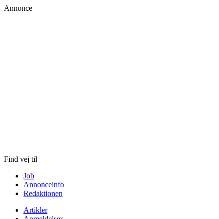
Annonce
Skip
to
content
Find vej til
Job
Annonceinfo
Redaktionen
Artikler
Anmeldelser