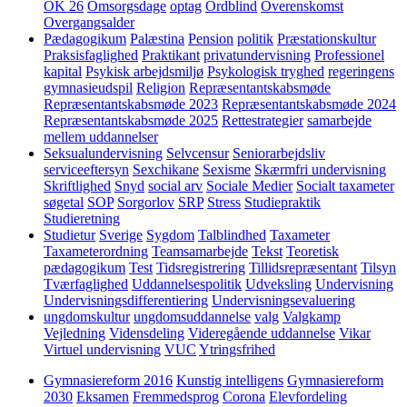
OK 26
Omsorgsdage
optag
Ordblind
Overenskomst
Overgangsalder
Pædagogikum
Palæstina
Pension
politik
Præstationskultur
Praksisfaglighed
Praktikant
privatundervisning
Professionel
kapital
Psykisk arbejdsmiljø
Psykologisk tryghed
regeringens
gymnasieudspil
Religion
Repræsentantskabsmøde
Repræsentantskabsmøde 2023
Repræsentantskabsmøde 2024
Repræsentantskabsmøde 2025
Rettestrategier
samarbejde
mellem uddannelser
Seksualundervisning
Selvcensur
Seniorarbejdsliv
serviceeftersyn
Sexchikane
Sexisme
Skærmfri undervisning
Skriftlighed
Snyd
social arv
Sociale Medier
Socialt taxameter
søgetal
SOP
Sorgorlov
SRP
Stress
Studiepraktik
Studieretning
Studietur
Sverige
Sygdom
Talblindhed
Taxameter
Taxameterordning
Teamsamarbejde
Tekst
Teoretisk
pædagogikum
Test
Tidsregistrering
Tillidsrepræsentant
Tilsyn
Tværfaglighed
Uddannelsespolitik
Udveksling
Undervisning
Undervisningsdifferentiering
Undervisningsevaluering
ungdomskultur
ungdomsuddannelse
valg
Valgkamp
Vejledning
Vidensdeling
Videregående uddannelse
Vikar
Virtuel undervisning
VUC
Ytringsfrihed
Gymnasiereform 2016
Kunstig intelligens
Gymnasiereform
2030
Eksamen
Fremmedsprog
Corona
Elevfordeling