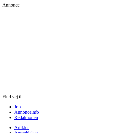
Annonce
Skip
to
content
Find vej til
Job
Annonceinfo
Redaktionen
Artikler
Anmeldelser