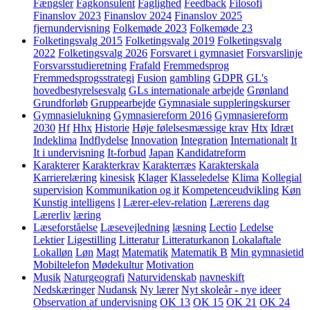
Fængsler
Fagkonsulent
Faglighed
Feedback
Filosofi
Finanslov 2023
Finanslov 2024
Finanslov 2025
fjernundervisning
Folkemøde 2023
Folkemøde 23
Folketingsvalg 2015
Folketingsvalg 2019
Folketingsvalg
2022
Folketingsvalg 2026
Forsvaret i gymnasiet
Forsvarslinje
Forsvarsstudieretning
Frafald
Fremmedsprog
Fremmedsprogsstrategi
Fusion
gambling
GDPR
GL's
hovedbestyrelsesvalg
GLs internationale arbejde
Grønland
Grundforløb
Gruppearbejde
Gymnasiale suppleringskurser
Gymnasielukning
Gymnasiereform 2016
Gymnasiereform
2030
Hf
Hhx
Historie
Høje følelsesmæssige krav
Htx
Idræt
Indeklima
Indflydelse
Innovation
Integration
Internationalt
It
It i undervisning
It-forbud
Japan
Kandidatreform
Karakterer
Karakterkrav
Karakterræs
Karakterskala
Karrierelæring
kinesisk
Klager
Klasseledelse
Klima
Kollegial
supervision
Kommunikation og it
Kompetenceudvikling
Køn
Kunstig intelligens
l
Lærer-elev-relation
Lærerens dag
Lærerliv
læring
Læseforståelse
Læsevejledning
læsning
Lectio
Ledelse
Lektier
Ligestilling
Litteratur
Litteraturkanon
Lokalaftale
Lokalløn
Løn
Magt
Matematik
Matematik B
Min gymnasietid
Mobiltelefon
Mødekultur
Motivation
Musik
Naturgeografi
Naturvidenskab
navneskift
Nedskæringer
Nudansk
Ny lærer
Nyt skoleår - nye ideer
Observation af undervisning
OK 13
OK 15
OK 21
OK 24