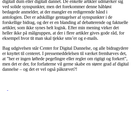
digitalt dum eller digitalt dannet. De enkelte artikler udmærker sig
ved solide synspunkter, men det forekommer denne håbløst
bedagede anmelder, at der mangler en redigerende hånd i
antologien. Der er adskillige gentagelser af synspunkter i de
forskellige bidrag, og der er en blanding af debatterende og faktuelle
artikler, som ikke synes helt logisk. Efter min mening virker det
heller ikke på målgruppen, at der i flere artikler gives gode råd, for
eksempel hvor tit man skal tjekke sms’er og e-mails.
Bag udgivelsen står Center for Digital Dannelse, og alle bidragydere
er knyttet til centeret. I pressemeddelelsen til værket fremhæves det,
at ”her er ingen løftede pegefingre eller regler om rigtigt og forkert”,
men det er der, for forfatterne vil gerne skabe en større grad af digital
dannelse – og det er vel også påkrævet?!