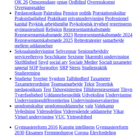
OK 26
Omsorgsdage
optag
Ordblind
Overenskomst
Overgangsalder
Pædagogikum
Palæstina
Pension
politik
Præstationskultur
Praksisfaglighed
Praktikant
privatundervisning
Professionel
kapital
Psykisk arbejdsmiljø
Psykologisk tryghed
regeringens
gymnasieudspil
Religion
Repræsentantskabsmøde
Repræsentantskabsmøde 2023
Repræsentantskabsmøde 2024
Repræsentantskabsmøde 2025
Rettestrategier
samarbejde
mellem uddannelser
Seksualundervisning
Selvcensur
Seniorarbejdsliv
serviceeftersyn
Sexchikane
Sexisme
Skærmfri undervisning
Skriftlighed
Snyd
social arv
Sociale Medier
Socialt taxameter
søgetal
SOP
Sorgorlov
SRP
Stress
Studiepraktik
Studieretning
Studietur
Sverige
Sygdom
Talblindhed
Taxameter
Taxameterordning
Teamsamarbejde
Tekst
Teoretisk
pædagogikum
Test
Tidsregistrering
Tillidsrepræsentant
Tilsyn
Tværfaglighed
Uddannelsespolitik
Udveksling
Undervisning
Undervisningsdifferentiering
Undervisningsevaluering
ungdomskultur
ungdomsuddannelse
valg
Valgkamp
Vejledning
Vidensdeling
Videregående uddannelse
Vikar
Virtuel undervisning
VUC
Ytringsfrihed
Gymnasiereform 2016
Kunstig intelligens
Gymnasiereform
2030
Eksamen
Fremmedsprog
Corona
Elevfordeling