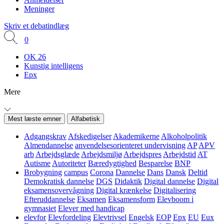
Meninger
Skriv et debatindlæg
0
OK 26
Kunstig intelligens
Epx
Mere
Mest læste emner
Alfabetisk
Adgangskrav
Afskedigelser
Akademikerne
Alkoholpolitik
Almendannelse
anvendelsesorienteret undervisning
AP
APV
arb
Arbejdsglæde
Arbejdsmiljø
Arbejdspres
Arbejdstid
AT
Autisme
Autoriteter
Bæredygtighed
Besparelse
BNP
Brobygning
campus
Corona
Dannelse
Dans
Dansk
Deltid
Demokratisk dannelse
DGS
Didaktik
Digital dannelse
Digital
eksamensovervågning
Digital krænkelse
Digitalisering
Efteruddannelse
Eksamen
Eksamensform
Elevboom i
gymnasiet
Elever med handicap
elevfor
Elevfordeling
Elevtrivsel
Engelsk
EOP
Epx
EU
Eux