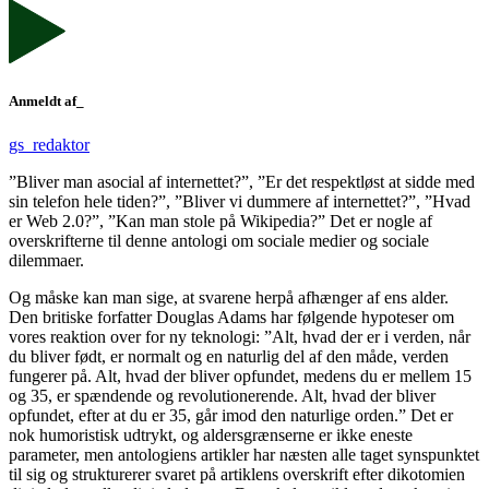
Anmeldt af_
gs_redaktor
”Bliver man asocial af internettet?”, ”Er det respektløst at sidde med
sin telefon hele tiden?”, ”Bliver vi dummere af internettet?”, ”Hvad
er Web 2.0?”, ”Kan man stole på Wikipedia?” Det er nogle af
overskrifterne til denne antologi om sociale medier og sociale
dilemmaer.
Og måske kan man sige, at svarene herpå afhænger af ens alder.
Den britiske forfatter Douglas Adams har følgende hypoteser om
vores reaktion over for ny teknologi: ”Alt, hvad der er i verden, når
du bliver født, er normalt og en naturlig del af den måde, verden
fungerer på. Alt, hvad der bliver opfundet, medens du er mellem 15
og 35, er spændende og revolutionerende. Alt, hvad der bliver
opfundet, efter at du er 35, går imod den naturlige orden.” Det er
nok humoristisk udtrykt, og aldersgrænserne er ikke eneste
parameter, men antologiens artikler har næsten alle taget synspunktet
til sig og strukturerer svaret på artiklens overskrift efter dikotomien