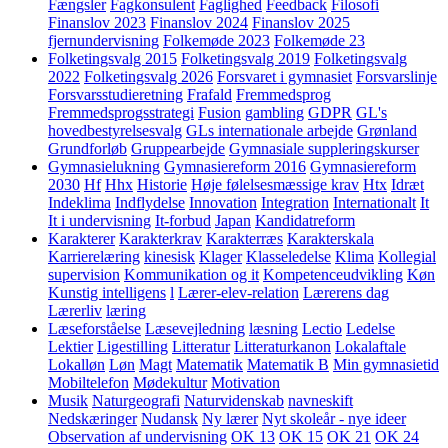
Fængsler
Fagkonsulent
Faglighed
Feedback
Filosofi
Finanslov 2023
Finanslov 2024
Finanslov 2025
fjernundervisning
Folkemøde 2023
Folkemøde 23
Folketingsvalg 2015
Folketingsvalg 2019
Folketingsvalg
2022
Folketingsvalg 2026
Forsvaret i gymnasiet
Forsvarslinje
Forsvarsstudieretning
Frafald
Fremmedsprog
Fremmedsprogsstrategi
Fusion
gambling
GDPR
GL's
hovedbestyrelsesvalg
GLs internationale arbejde
Grønland
Grundforløb
Gruppearbejde
Gymnasiale suppleringskurser
Gymnasielukning
Gymnasiereform 2016
Gymnasiereform
2030
Hf
Hhx
Historie
Høje følelsesmæssige krav
Htx
Idræt
Indeklima
Indflydelse
Innovation
Integration
Internationalt
It
It i undervisning
It-forbud
Japan
Kandidatreform
Karakterer
Karakterkrav
Karakterræs
Karakterskala
Karrierelæring
kinesisk
Klager
Klasseledelse
Klima
Kollegial
supervision
Kommunikation og it
Kompetenceudvikling
Køn
Kunstig intelligens
l
Lærer-elev-relation
Lærerens dag
Lærerliv
læring
Læseforståelse
Læsevejledning
læsning
Lectio
Ledelse
Lektier
Ligestilling
Litteratur
Litteraturkanon
Lokalaftale
Lokalløn
Løn
Magt
Matematik
Matematik B
Min gymnasietid
Mobiltelefon
Mødekultur
Motivation
Musik
Naturgeografi
Naturvidenskab
navneskift
Nedskæringer
Nudansk
Ny lærer
Nyt skoleår - nye ideer
Observation af undervisning
OK 13
OK 15
OK 21
OK 24