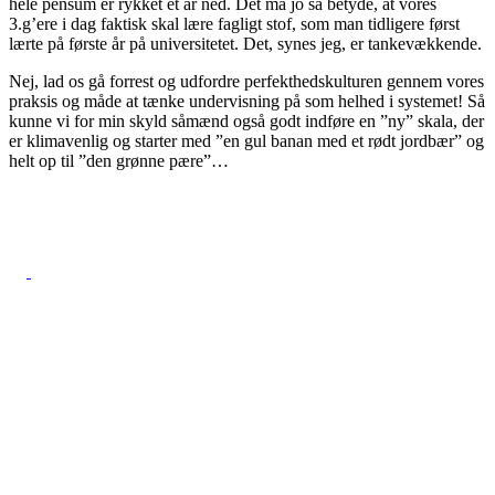
hele pensum er rykket et år ned. Det må jo så betyde, at vores
3.g’ere i dag faktisk skal lære fagligt stof, som man tidligere først
lærte på første år på universitetet. Det, synes jeg, er tankevækkende.
Nej, lad os gå forrest og udfordre perfekthedskulturen gennem vores
praksis og måde at tænke undervisning på som helhed i systemet! Så
kunne vi for min skyld såmænd også godt indføre en ”ny” skala, der
er klimavenlig og starter med ”en gul banan med et rødt jordbær” og
helt op til ”den grønne pære”…