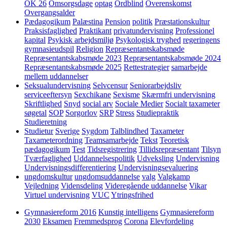
OK 26
Omsorgsdage
optag
Ordblind
Overenskomst
Overgangsalder
Pædagogikum
Palæstina
Pension
politik
Præstationskultur
Praksisfaglighed
Praktikant
privatundervisning
Professionel
kapital
Psykisk arbejdsmiljø
Psykologisk tryghed
regeringens
gymnasieudspil
Religion
Repræsentantskabsmøde
Repræsentantskabsmøde 2023
Repræsentantskabsmøde 2024
Repræsentantskabsmøde 2025
Rettestrategier
samarbejde
mellem uddannelser
Seksualundervisning
Selvcensur
Seniorarbejdsliv
serviceeftersyn
Sexchikane
Sexisme
Skærmfri undervisning
Skriftlighed
Snyd
social arv
Sociale Medier
Socialt taxameter
søgetal
SOP
Sorgorlov
SRP
Stress
Studiepraktik
Studieretning
Studietur
Sverige
Sygdom
Talblindhed
Taxameter
Taxameterordning
Teamsamarbejde
Tekst
Teoretisk
pædagogikum
Test
Tidsregistrering
Tillidsrepræsentant
Tilsyn
Tværfaglighed
Uddannelsespolitik
Udveksling
Undervisning
Undervisningsdifferentiering
Undervisningsevaluering
ungdomskultur
ungdomsuddannelse
valg
Valgkamp
Vejledning
Vidensdeling
Videregående uddannelse
Vikar
Virtuel undervisning
VUC
Ytringsfrihed
Gymnasiereform 2016
Kunstig intelligens
Gymnasiereform
2030
Eksamen
Fremmedsprog
Corona
Elevfordeling