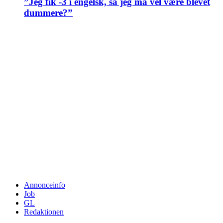
”Jeg fik -3 i engelsk, så jeg må vel være blevet
dummere?”
Annonceinfo
Job
GL
Redaktionen