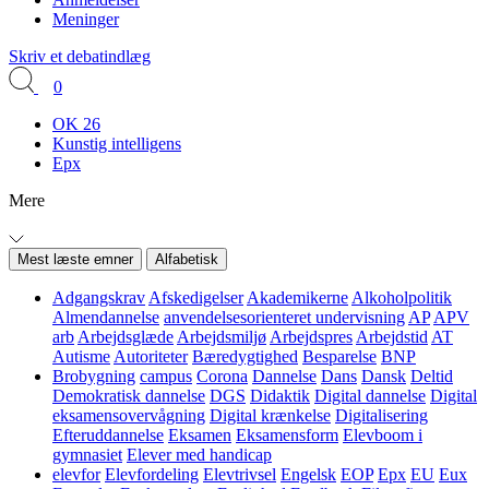
Meninger
Skriv et debatindlæg
0
OK 26
Kunstig intelligens
Epx
Mere
Mest læste emner
Alfabetisk
Adgangskrav
Afskedigelser
Akademikerne
Alkoholpolitik
Almendannelse
anvendelsesorienteret undervisning
AP
APV
arb
Arbejdsglæde
Arbejdsmiljø
Arbejdspres
Arbejdstid
AT
Autisme
Autoriteter
Bæredygtighed
Besparelse
BNP
Brobygning
campus
Corona
Dannelse
Dans
Dansk
Deltid
Demokratisk dannelse
DGS
Didaktik
Digital dannelse
Digital
eksamensovervågning
Digital krænkelse
Digitalisering
Efteruddannelse
Eksamen
Eksamensform
Elevboom i
gymnasiet
Elever med handicap
elevfor
Elevfordeling
Elevtrivsel
Engelsk
EOP
Epx
EU
Eux