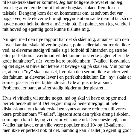
til karakterskalaer er kommet. Jeg har tidligere skrevet et indlæg,
hvor jeg advokerede for at indføre bogstavskalaen frem for en
talskala. Dengang kom der en kommentar om, at selvom det var
bogstaver, ville eleverne hurtigt begynde at omsætte dem til tal, så de
havde noget helt konkret at måle sig på. En pointe, som jeg vendte i
mit hoved og egentlig godt kunne tilslutte mig.
Nu igen med den nye rapport har det så slået mig, at uanset om den
”nye” karakterskala bliver bogstaver, points eller tal ændrer det ikke
ved, at eleverne stadig vil måle sig i forhold til hinanden og stræbe
efter perfektion. Tværtimod vil det kunne forstærke jagten efter ”de
gode karakterer”, når vores kære problembarn ”7-tallet” forsvinder,
og det siges at blive lidt lettere at bevæge sig på skalaen. Min pointe
er, at en en ”ny” skala uanset, hvordan den ser ud, ikke ændrer ved
det faktum, at eleverne lever i en perfekthedskultur. En ”ny” skala er
som et plaster på det blødende sår. Ude af øje, ude af sind.
Problemet er bare, at såret stadig bløder under plastret…
Hvis vi virkelig vil ændre noget, må og skal vi have et opgør med
perfekthedskulturen! Det ærgrer mig så nederdrægtigt, at hele
diskussionen om karakterskalaen synes at være reduceret til vores
kære problembarn ”7-tallet”, ligesom som den tykke dreng i skolen,
som ingen kan lide, og vi derfor vil smide ud. Den eneste fejl, som
7-tallet har lavet, er at ville være populær med 10- og 12-tallerne,
men ikke er perfekt nok til det. Samtidig kan 7-tallet jo egentlig godt