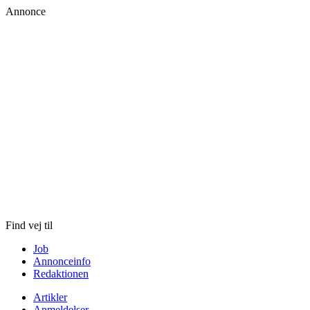
Annonce
Skip
to
content
Find vej til
Job
Annonceinfo
Redaktionen
Artikler
Anmeldelser