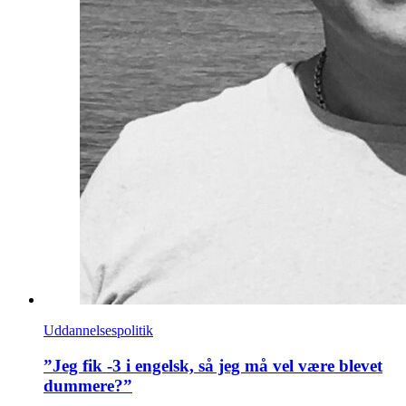
Uddannelsespolitik
”Jeg fik -3 i engelsk, så jeg må vel være blevet
dummere?”