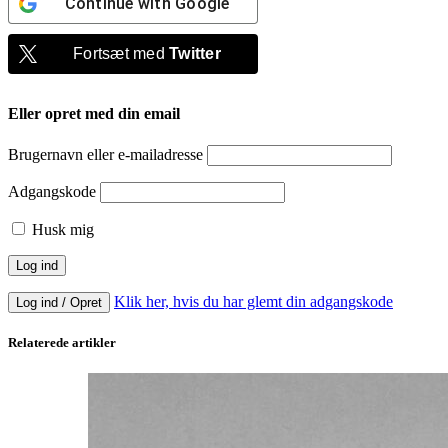
Continue with
Google
Fortsæt med
Twitter
Eller opret med din email
Brugernavn eller e-mailadresse
Adgangskode
Husk mig
Klik her, hvis du har glemt din adgangskode
Log ind / Opret
Relaterede artikler